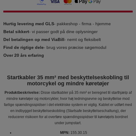
Hurtig levering med GLS
- pakkeshop - firma - hjemme
Betal sikkert
- vi passer godt på dine oplysninger
Del betalingen op med ViaBill
- nemt og fleksibelt
Find de rigtige dele
- brug vores præcise søgemodul
Over 20 års erfaring
Startkabler 35 mm² med beskyttelseskobling til
motorcykel og mindre køretøjer
Produktbeskrivelse:
Disse startkabler på 35 mm² er beregnet til starthjælp af
mindre køretøjer og motorcykler, hvor høj ledningsevne og beskyttelse mod
farlige spændingsspidser i det elektriske system er vigtig. Kablet er udført med
en indbygget beskyttelseskobling (Startsafe beskyttelseschaltung), der
reducerer risikoen for at overføre spændingsspidser til køretøjets bordnet
under jumpstart.
MPN:
155.30.15