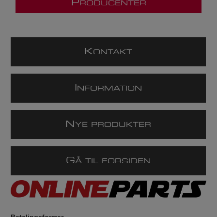
P
RODUCENTER
K
ONTAKT
I
NFORMATION
N
YE PRODUKTER
G
Å TIL FORSIDEN
Betalingsformer