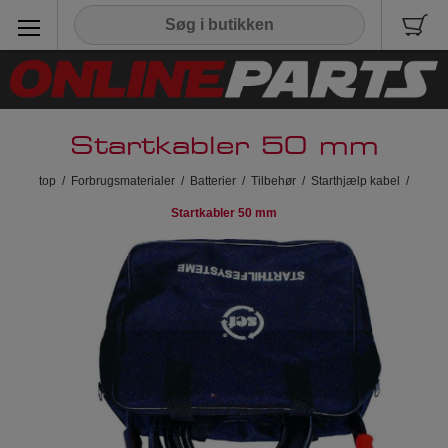
Startkabler 50 mm
top
/
Forbrugsmaterialer
/
Batterier
/
Tilbehør
/
Starthjælp kabel
/
Startkabler 50 mm