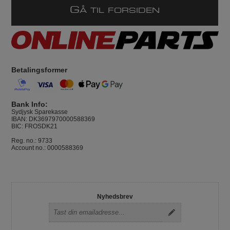
G
Å TIL FORSIDEN
Betalingsformer
Bank Info:
Sydjysk Sparekasse
IBAN: DK3697970000588369
BIC: FROSDK21
Reg. no.: 9733
Account no.: 0000588369
Nyhedsbrev