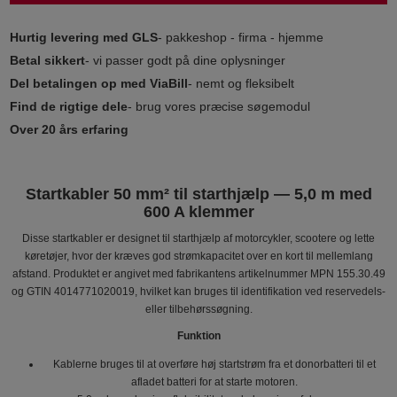
Hurtig levering med GLS
- pakkeshop - firma - hjemme
Betal sikkert
- vi passer godt på dine oplysninger
Del betalingen op med ViaBill
- nemt og fleksibelt
Find de rigtige dele
- brug vores præcise søgemodul
Over 20 års erfaring
Startkabler 50 mm² til starthjælp — 5,0 m med
600 A klemmer
Disse startkabler er designet til starthjælp af motorcykler, scootere og lette
køretøjer, hvor der kræves god strømkapacitet over en kort til mellemlang
afstand. Produktet er angivet med fabrikantens artikelnummer MPN 155.30.49
og GTIN 4014771020019, hvilket kan bruges til identifikation ved reservedels-
eller tilbehørssøgning.
Funktion
Kablerne bruges til at overføre høj startstrøm fra et donorbatteri til et
afladet batteri for at starte motoren.