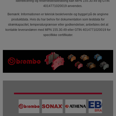
identificering og reservedelsbestilling kan MPN 155.30.49 og GTIN
4014771020019 anvendes.
Bemærk: Informationen er teknisk beskrivende og bygget på de angivne
produktdata. Hvis du har behov for dokumentation som testdata for
strømkapacitet, temperaturgrænser eller godkendelser, anbefales det at
kontakte leverandøren med MPN 155.30.49 eller GTIN 4014771020019 for
specifikke certifikater.