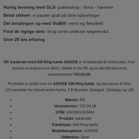
Hurtig levering med GLS
- pakkeshop - firma - hjemme
Betal sikkert
- vi passer godt på dine oplysninger
Del betalingen op med ViaBill
- nemt og fleksibelt
Find de rigtige dele
- brug vores præcise søgemodul
Over 20 års erfaring
RK kædesæt med XW-Ring kæde 428XRE
er et kædesæt til motorcykel, hvor
kæden er angivet som åben. Sættet er fra RK og er identificeret med
varenummeret
793.04.28
.
Produktet er opført som en
428XRE XW-Ring kæde
, og det passer til flere
125-modeller fra blandt andet Aprilia, F.B Mondial, Malaguti, Zündapp og UM.
Mærke:
RK
Varenummer:
793.04.28
GTIN:
4043981463484
Produkt:
kædesæt
Kædetype:
XW-Ring kæde
Modelbetegnelse:
428XRE
Udførelse:
åben