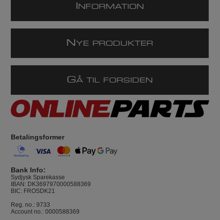
I
NFORMATION
N
YE PRODUKTER
G
Å TIL FORSIDEN
Betalingsformer
Bank Info:
Sydjysk Sparekasse
IBAN: DK3697970000588369
BIC: FROSDK21
Reg. no.: 9733
Account no.: 0000588369