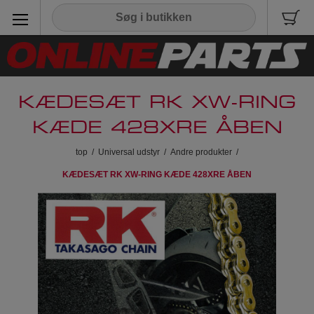
KÆDESÆT RK XW-RING
KÆDE 428XRE ÅBEN
top
/
Universal udstyr
/
Andre produkter
/
KÆDESÆT RK XW-RING KÆDE 428XRE ÅBEN