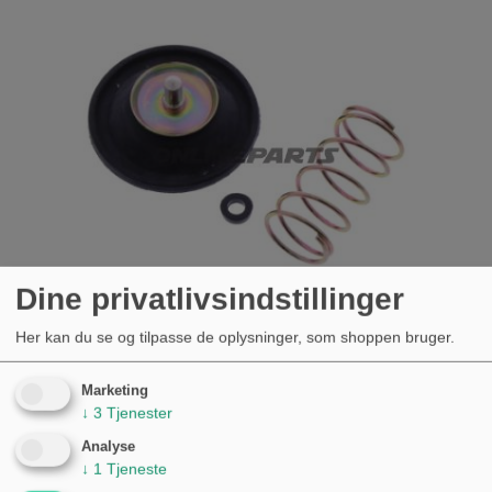
Dine privatlivsindstillinger
Her kan du se og tilpasse de oplysninger, som shoppen bruger.
LUFTAFSPÆRRINGSVENTIL JMP
Marketing
ALTERNATIV: 7240622 HONDA GL 1200 D
↓
3
Tjenester
GOLDWING
Analyse
↓
1
Tjeneste
KØB