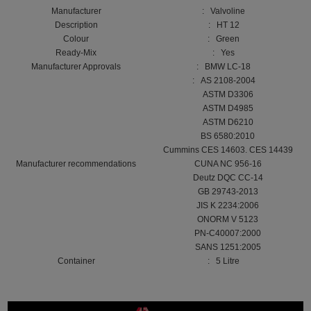
Manufacturer
: Valvoline
Description
: HT 12
Colour
: Green
Ready-Mix
: Yes
Manufacturer Approvals
: BMW LC-18
: AS 2108-2004
ASTM D3306
ASTM D4985
ASTM D6210
BS 6580:2010
Cummins CES 14603. CES 14439
Manufacturer recommendations
CUNA NC 956-16
Deutz DQC CC-14
GB 29743-2013
JIS K 2234:2006
ONORM V 5123
PN-C40007:2000
SANS 1251:2005
Container
: 5 Litre