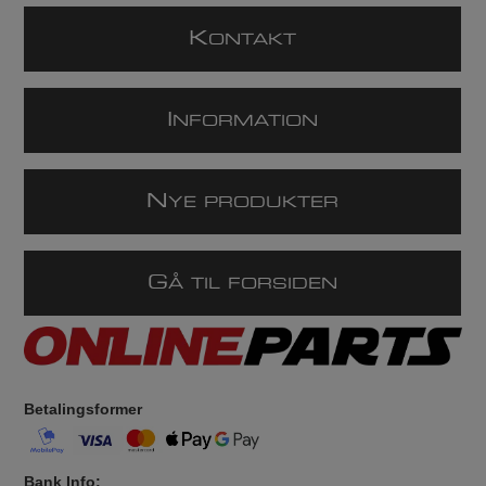
K
ONTAKT
I
NFORMATION
N
YE PRODUKTER
G
Å TIL FORSIDEN
Betalingsformer
Bank Info: