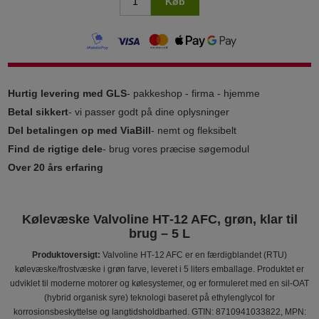
Køb
Hurtig levering med GLS
- pakkeshop - firma - hjemme
Betal sikkert
- vi passer godt på dine oplysninger
Del betalingen op med ViaBill
- nemt og fleksibelt
Find de rigtige dele
- brug vores præcise søgemodul
Over 20 års erfaring
Kølevæske Valvoline HT‑12 AFC, grøn, klar til
brug – 5 L
Produktoversigt:
Valvoline HT‑12 AFC er en færdigblandet (RTU)
kølevæske/frostvæske i grøn farve, leveret i 5 liters emballage. Produktet er
udviklet til moderne motorer og kølesystemer, og er formuleret med en sil‑OAT
(hybrid organisk syre) teknologi baseret på ethylenglycol for
korrosionsbeskyttelse og langtidsholdbarhed. GTIN: 8710941033822, MPN: