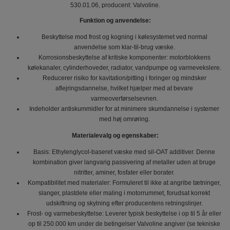
530.01.06, producent: Valvoline.
Funktion og anvendelse:
Beskyttelse mod frost og kogning i kølesystemet ved normal
anvendelse som klar‑til‑brug væske.
Korrosionsbeskyttelse af kritiske komponenter: motorblokkens
kølekanaler, cylinderhoveder, radiator, vandpumpe og varmevekslere.
Reducerer risiko for kavitation/pitting i foringer og mindsker
aflejringsdannelse, hvilket hjælper med at bevare
varmeoverførselsevnen.
Indeholder antiskummidler for at minimere skumdannelse i systemer
med høj omrøring.
Materialevalg og egenskaber:
Basis: Ethylenglycol‑baseret væske med sil‑OAT additiver. Denne
kombination giver langvarig passivering af metaller uden at bruge
nitritter, aminer, fosfater eller borater.
Kompatibilitet med materialer: Formuleret til ikke at angribe tætninger,
slanger, plastdele eller maling i motorrummet, forudsat korrekt
udskiftning og skylning efter producentens retningslinjer.
Frost‑ og varmebeskyttelse: Leverer typisk beskyttelse i op til 5 år eller
op til 250.000 km under de betingelser Valvoline angiver (se tekniske