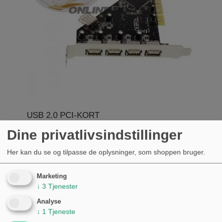
USB 2.0 PCI-KORT
Dine privatlivsindstillinger
KØB
541,00 kr.
Her kan du se og tilpasse de oplysninger, som shoppen bruger.
Marketing
↓
3
Tjenester
Analyse
↓
1
Tjeneste