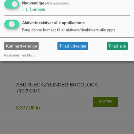
Nødvendige
(Altid nødvendig)
↓
1
Tjeneste
Aktiver/deaktiver alle applikatione
Brug denne kontakt til at aktivere/deaktivere alle apps.
Kun nødvendige
Tillad udvalgte
Tillad alle
Realiseret med Klaro!
ABDRUECKZYLINDER ERGOLOCK
710290370
KØB
8.377,00 kr.