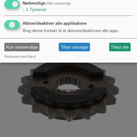
1000 RR
Nødvendige
(Altid nødvendig)
↓
1
Tjeneste
KØB
255,00 kr.
Aktiver/deaktiver alle applikatione
Brug denne kontakt til at aktivere/deaktivere alle apps.
Kun nødvendige
Tillad udvalgte
Tillad alle
Realiseret med Klaro!