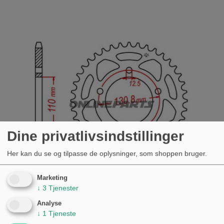
Dine privatlivsindstillinger
Her kan du se og tilpasse de oplysninger, som shoppen bruger.
Marketing
↓
3
Tjenester
Analyse
TANDHJUL 43Z TÆNDER 520 INDVENDIG
↓
1
Tjeneste
DIAMETER 110 HUL CIRKEL 130.8 BMW S