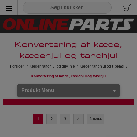
Konvertering af kæde,
kædehjul og tandhjul
Forsiden
/
Kæder, tandhjul og drivlinie
/
Kæder, tandhjul og tilbehør
/
Konvertering af kæde, kædehjul og tandhjul
Produkt Menu
1
2
3
4
Næste