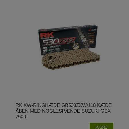
RK XW-RINGKÆDE GB530ZXW/118 KÆDE
ÅBEN MED NØGLESPÆNDE SUZUKI GSX
750 F
KØB