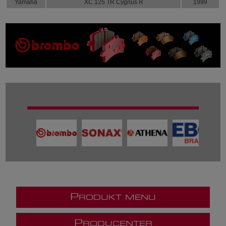
Yamaha
XC 125 TR Cygnus R
1999
P
RODUKT MENU
P
RODUCENTER