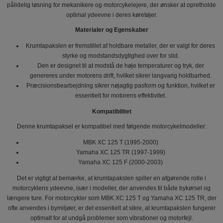
pålidelig løsning for mekanikere og motorcykelejere, der ønsker at opretholde
optimal ydeevne i deres køretøjer.
Materialer og Egenskaber
Krumtapakslen er fremstillet af holdbare metaller, der er valgt for deres
styrke og modstandsdygtighed over for slid.
Den er designet til at modstå de høje temperaturer og tryk, der
genereres under motorens drift, hvilket sikrer langvarig holdbarhed.
Præcisionsbearbejdning sikrer nøjagtig pasform og funktion, hvilket er
essentielt for motorens effektivitet.
Kompatibilitet
Denne krumtapaksel er kompatibel med følgende motorcykelmodeller:
MBK XC 125 T (1995-2000)
Yamaha XC 125 TR (1997-1999)
Yamaha XC 125 F (2000-2003)
Det er vigtigt at bemærke, at krumtapakslen spiller en afgørende rolle i
motorcyklens ydeevne, især i modeller, der anvendes til både bykørsel og
længere ture. For motorcykler som MBK XC 125 T og Yamaha XC 125 TR, der
ofte anvendes i bymiljøer, er det essentielt at sikre, at krumtapakslen fungerer
optimalt for at undgå problemer som vibrationer og motorfejl.