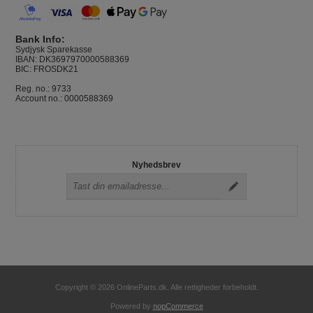
Bank Info:
Sydjysk Sparekasse
IBAN: DK3697970000588369
BIC: FROSDK21
Reg. no.: 9733
Account no.: 0000588369
Nyhedsbrev
Copyright © 2026 OnlineParts.dk. Alle rettigheder forbeholdt.
Powered by
nopCommerce