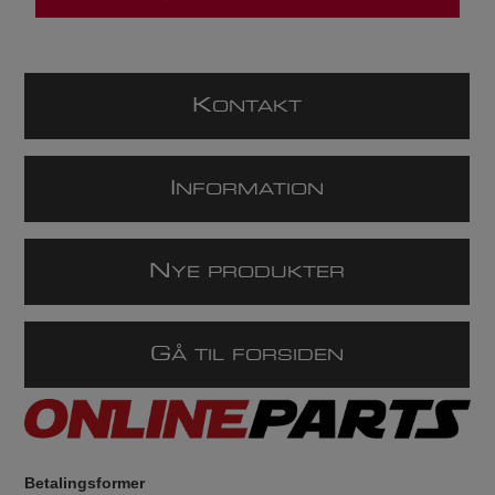
K
ONTAKT
I
NFORMATION
N
YE PRODUKTER
G
Å TIL FORSIDEN
Betalingsformer