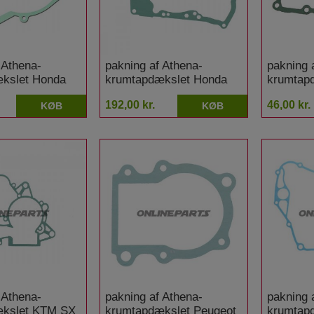
 Athena-
pakning af Athena-
pakning 
kslet Honda
krumtapdækslet Honda
krumtap
NSS 300 A Forza ABS
SES 125
192,00 kr.
46,00 kr.
KØB
KØB
 Athena-
pakning af Athena-
pakning 
ækslet KTM SX
krumtapdækslet Peugeot
krumtapd