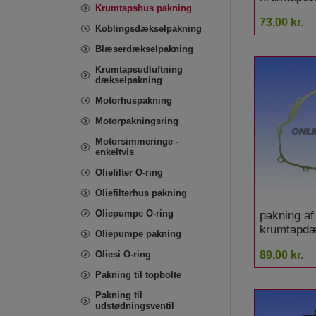
Krumtapshus pakning
85
73,00 kr.
Koblingsdækselpakning
Blæserdækselpakning
Krumtapsudluftning
dækselpakning
Motorhuspakning
Motorpakningsring
Motorsimmeringe -
enkeltvis
Oliefilter O-ring
Oliefilterhus pakning
Oliepumpe O-ring
pakning af
krumtapdæ
Oliepumpe pakning
YFM 660 F
Oliesi O-ring
89,00 kr.
Pakning til topbolte
Pakning til
udstødningsventil