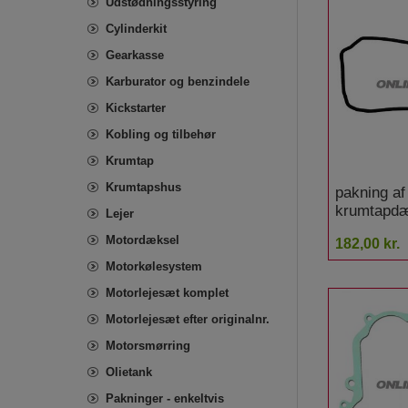
Udstødningsstyring
Cylinderkit
Gearkasse
Karburator og benzindele
Kickstarter
Kobling og tilbehør
Krumtap
Krumtapshus
pakning af
krumtapd
Lejer
1200 RS 5,
Motordæksel
182,00 kr.
ABS
Motorkølesystem
Motorlejesæt komplet
Motorlejesæt efter originalnr.
Motorsmørring
Olietank
Pakninger - enkeltvis