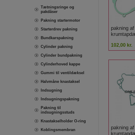
Tætningsringe og
pakdåser
Pakning startermotor
pakning af
Starterdrev pakning
krumtapdæ
Bundkarspakning
FES 125
102,00 kr.
Cylinder pakning
Cylinder bundpakning
Cylinderhoved kappe
Gummi til ventildæksel
Halvmåne knastaksel
Indsugning
Indsugningspakning
Pakning til
indsugningsstuds
Knastakselholder O-ring
pakning af
Koblingsmembran
krumtapd