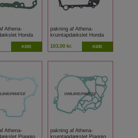
af Athena-
pakning af Athena-
dækslet Honda
krumtapdækslet Honda
 Dylan
SH 300 A i ABS
103,00 kr.
KØB
KØB
af Athena-
pakning af Athena-
ækslet Piaggio
krumtapdækslet Piaggio