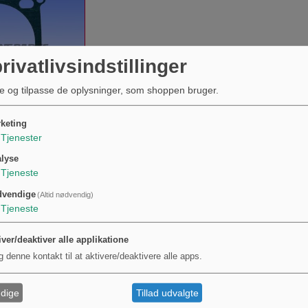
rivatlivsindstillinger
e og tilpasse de oplysninger, som shoppen bruger.
keting
l
Tjenester
dæksel fra
maha XS 650
lyse
KØB
Tjeneste
dvendige
(Altid nødvendig)
Tjeneste
Andre købte også...
S
iver/deaktiver alle applikatione
g denne kontakt til at aktivere/deaktivere alle apps.
dige
Tillad udvalgte