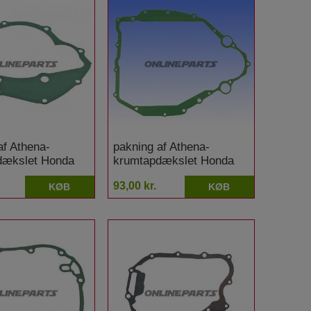
af Athena-
pakning af Athena-
dækslet Honda
krumtapdækslet Honda
CX 500
93,00 kr.
KØB
KØB