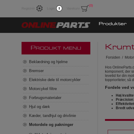
(0)
Registrér
Login
Varekurv
Produkter
Krumt
P
RODUKT MENU
Forsiden
/
Motor
Beklædning og hjelme
Hos OnlineParts.d
Bremser
komponent, der sik
levetid for din m
Elektriske dele til motorcykler
topprioriteter, så 
Fordele ved v
Motorcykel filtre
Høj kvalite
Forbrugsmaterialer
Præcision
Effektivite
Hjul og dæk
Bredt udva
Kæder, tandhjul og drivlinie
Motordele og pakninger