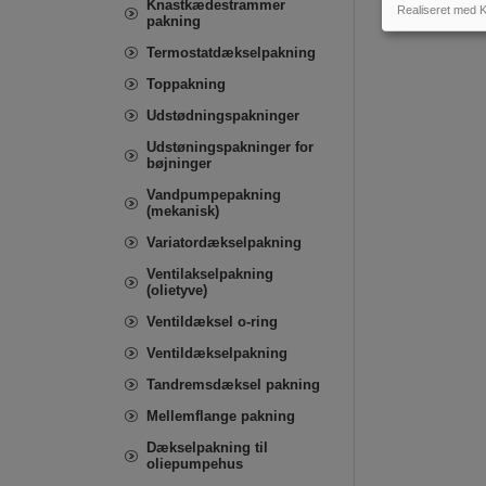
Knastkædestrammer
Realiseret med K
pakning
Termostatdækselpakning
Toppakning
Udstødningspakninger
Udstøningspakninger for
bøjninger
Vandpumpepakning
(mekanisk)
Variatordækselpakning
Ventilakselpakning
(olietyve)
Ventildæksel o-ring
Ventildækselpakning
Tandremsdæksel pakning
Mellemflange pakning
Dækselpakning til
oliepumpehus