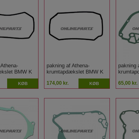
 Athena-
pakning af Athena-
pakning 
ækslet BMW K
krumtapdækslet BMW K
krumtap
0 Zoll Felge
75 /2 ABS
CN 250
174,00 kr.
65,00 kr.
KØB
KØB