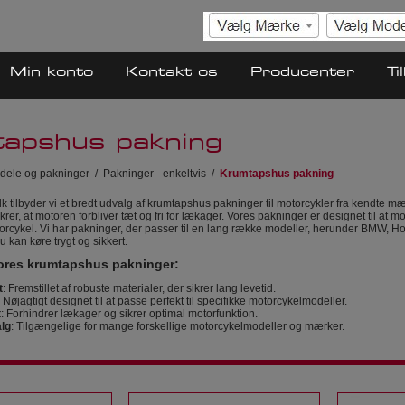
Min konto
Kontakt os
Producenter
Ti
apshus pakning
dele og pakninger
/
Pakninger - enkeltvis
/
Krumtapshus pakning
k tilbyder vi et bredt udvalg af krumtapshus pakninger til motorcykler fra kendte
rer, at motoren forbliver tæt og fri for lækager. Vores pakninger er designet til at 
otorcykel. Vi har pakninger, der passer til en lang række modeller, herunder BMW, 
du kan køre trygt og sikkert.
ores krumtapshus pakninger:
t
: Fremstillet af robuste materialer, der sikrer lang levetid.
: Nøjagtigt designet til at passe perfekt til specifikke motorcykelmodeller.
t
: Forhindrer lækager og sikrer optimal motorfunktion.
lg
: Tilgængelige for mange forskellige motorcykelmodeller og mærker.