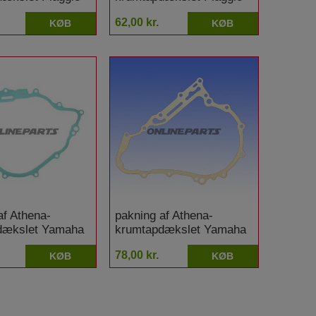
500
Fly 125
62,00 kr.
KØB
KØB
af Athena-
pakning af Athena-
dækslet Yamaha
krumtapdækslet Yamaha
0 FWAD FGP
YFM 700 R
78,00 kr.
KØB
KØB
EPS