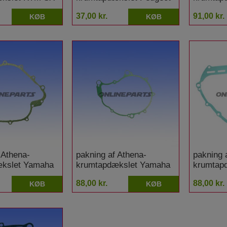
Speedfight 50 1 AC 2T DT
Beverly 
37,00 kr.
91,00 kr.
KØB
KØB
 Athena-
pakning af Athena-
pakning 
kslet Yamaha
krumtapdækslet Yamaha
krumtap
WA Grizzly
YFM 660 R
YFM 70
88,00 kr.
88,00 kr.
KØB
KØB
Grizzly 