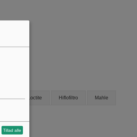
onax
Loctite
Hiflofiltro
Mahle
Tillad alle