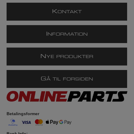
K
ONTAKT
I
NFORMATION
N
YE PRODUKTER
G
Å TIL FORSIDEN
Betalingsformer
Bank Info: