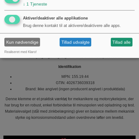
↓
1
Tjeneste
applikationen.
Sikkerhed og praktiske bemærkninger
Aktiver/deaktiver alle applikatione
Kontroller at klemmeoverfladerne er rene og fri for kraftig korrosion for
Brug denne kontakt til at aktivere/deaktivere alle apps.
at sikre god elektrisk kontakt.
Hold øje med varmeudvikling ved længerevarende høje strømme; 50 A
Kun nødvendige
Tillad udvalgte
Tillad alle
er maksimal belastbarhed under normal brug.
Undgå at kortslutte + og − på batteriet; tilslut minus (jord) som anvist i
Realiseret med Klaro!
arbejdsgangen og følg relevante sikkerhedsprocedurer.
Identifikation
MPN: 155.19.44
GTIN: 4026736039318
Brand: Ikke angivet (ingen producent angivet i produktdata)
Denne klemme er et praktisk værktøj for mekanikere og motorcykelejere, der
har brug for en robust, enkel forbindelse til minuspolen ved opladning og test.
Materialevalget (stål med zinkbelægning) giver en balance mellem mekanisk
styrke og korrosionsmodstand uden overdrevne løfter om levetid.