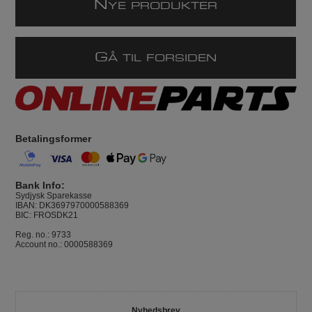
N
YE PRODUKTER
G
Å TIL FORSIDEN
Betalingsformer
Bank Info:
Sydjysk Sparekasse
IBAN: DK3697970000588369
BIC: FROSDK21
Reg. no.: 9733
Account no.: 0000588369
Nyhedsbrev