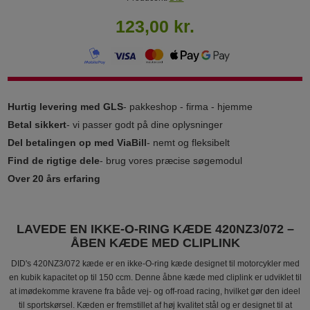
123,00 kr.
Hurtig levering med GLS
- pakkeshop - firma - hjemme
Betal sikkert
- vi passer godt på dine oplysninger
Del betalingen op med ViaBill
- nemt og fleksibelt
Find de rigtige dele
- brug vores præcise søgemodul
Over 20 års erfaring
LAVEDE EN IKKE-O-RING KÆDE 420NZ3/072 –
ÅBEN KÆDE MED CLIPLINK
DID's 420NZ3/072 kæde er en ikke-O-ring kæde designet til motorcykler med
en kubik kapacitet op til 150 ccm. Denne åbne kæde med cliplink er udviklet til
at imødekomme kravene fra både vej- og off-road racing, hvilket gør den ideel
til sportskørsel. Kæden er fremstillet af høj kvalitet stål og er designet til at