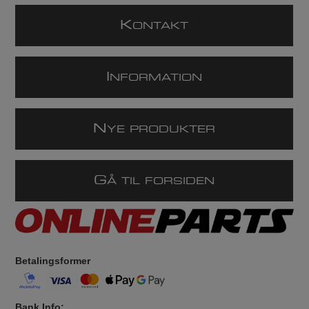
K
ONTAKT
I
NFORMATION
N
YE PRODUKTER
G
Å TIL FORSIDEN
Betalingsformer
Bank Info: