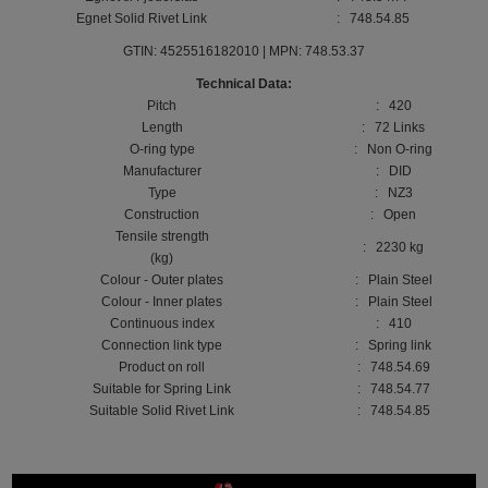
Egnet Solid Rivet Link
: 748.54.85
GTIN: 4525516182010 | MPN: 748.53.37
Technical Data:
Pitch
: 420
Length
: 72 Links
O-ring type
: Non O-ring
Manufacturer
: DID
Type
: NZ3
Construction
: Open
Tensile strength
: 2230 kg
(kg)
Colour - Outer plates
: Plain Steel
Colour - Inner plates
: Plain Steel
Continuous index
: 410
Connection link type
: Spring link
Product on roll
: 748.54.69
Suitable for Spring Link
: 748.54.77
Suitable Solid Rivet Link
: 748.54.85