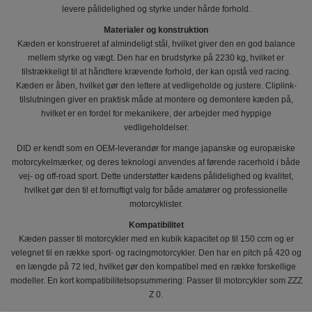
levere pålidelighed og styrke under hårde forhold.
Materialer og konstruktion
Kæden er konstrueret af almindeligt stål, hvilket giver den en god balance
mellem styrke og vægt. Den har en brudstyrke på 2230 kg, hvilket er
tilstrækkeligt til at håndtere krævende forhold, der kan opstå ved racing.
Kæden er åben, hvilket gør den lettere at vedligeholde og justere. Cliplink-
tilslutningen giver en praktisk måde at montere og demontere kæden på,
hvilket er en fordel for mekanikere, der arbejder med hyppige
vedligeholdelser.
DID er kendt som en OEM-leverandør for mange japanske og europæiske
motorcykelmærker, og deres teknologi anvendes af førende racerhold i både
vej- og off-road sport. Dette understøtter kædens pålidelighed og kvalitet,
hvilket gør den til et fornuftigt valg for både amatører og professionelle
motorcyklister.
Kompatibilitet
Kæden passer til motorcykler med en kubik kapacitet op til 150 ccm og er
velegnet til en række sport- og racingmotorcykler. Den har en pitch på 420 og
en længde på 72 led, hvilket gør den kompatibel med en række forskellige
modeller. En kort kompatibilitetsopsummering: Passer til motorcykler som ZZZ
Z 0.