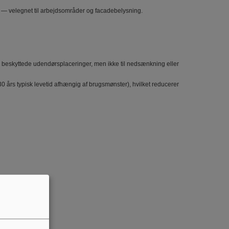
r — velegnet til arbejdsområder og facadebelysning.
l beskyttede udendørsplaceringer, men ikke til nedsænkning eller
30 års typisk levetid afhængig af brugsmønster), hvilket reducerer