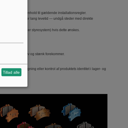
ceret elektriker i henhold til gældende installationsregler.
ntage anbefales for lang levetid — undgå steder med direkte
(tidur, sensor eller styresystem) hvis dette ønskes.
iforbrug.
ikationer, hvor støv og stænk forekommer.
.
vendes ved søgning eller kontrol af produktets identitet i lager- og
Tillad alle