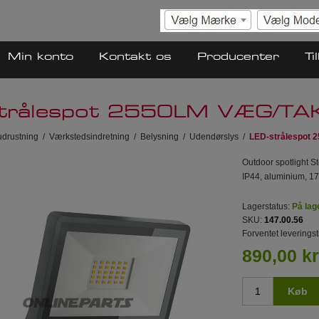
Min konto
Kontakt os
Producenter
Ti
strålespot 2550LM VÆG/T
drustning
/
Værkstedsindretning
/
Belysning
/
Udendørslys
/
LED-strålespot
Outdoor spotlight S
IP44, aluminium, 
Lagerstatus:
På lag
SKU:
147.00.56
Forventet leveringst
890,00 kr
Køb