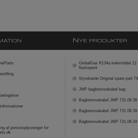
N
MATION
YE PRODUKTER
neParts
GlobalGas R134a kølemiddel 12 k
flaskepant
estilling
Styrekæde Original spare part 7
JMP bagbremsekabel bag
betingelser
Bagbremsekabel JMP 731.08.38
informationer
Bagbremsekabel JMP 731.08.39
Bagbremsekabel JMP 731.08.34
ng af personoplysninger for
rts.dk