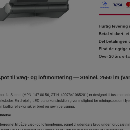
Hurtig leverin
Betal sikkert
- v
Del betalingen 
Find de rigtige 
Over 20 års erfa
pot til væg- og loftmontering — Steinel, 2550 lm (va
pot fra Steinel (MPN: 147.00.56, GTIN: 4007841065201) er designet til fast monteri
rksteder. En drejelig LED-panelkonstruktion giver mulighed for retningsbestemt ly
kraftig reflektor sikrer bred og jævn belysning.
endelse
beregnet til både væg- og loftmontering, egnet til udendørs brug under forudsætnin