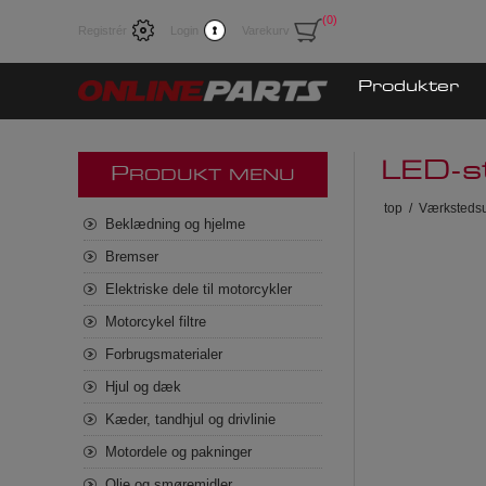
(0)
Registrér
Login
Varekurv
Produkter
LED-
P
RODUKT MENU
top
/
Værkstedsu
Beklædning og hjelme
Bremser
Elektriske dele til motorcykler
Motorcykel filtre
Forbrugsmaterialer
Hjul og dæk
Kæder, tandhjul og drivlinie
Motordele og pakninger
Olie og smøremidler