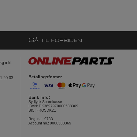
G
Å TIL FORSIDEN
g inkl.
Betalingsformer
41.20.03
Bank Info:
Sydjysk Sparekasse
IBAN: DK3697970000588369
BIC: FROSDK21
Reg. no.: 9733
Account no.: 0000588369