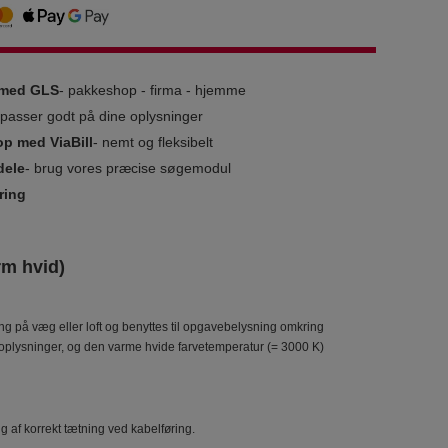
g med GLS
- pakkeshop - firma - hjemme
i passer godt på dine oplysninger
op med ViaBill
- nemt og fleksibelt
dele
- brug vores præcise søgemodul
ring
rm hvid)
ng på væg eller loft og benyttes til opgavebelysning omkring
soplysninger, og den varme hvide farvetemperatur (= 3000 K)
g af korrekt tætning ved kabelføring.