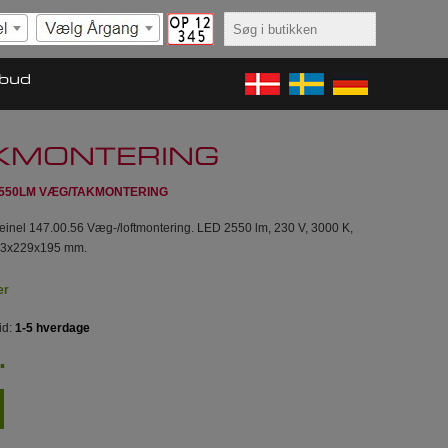
lbud
AKMONTERING
 2550LM VÆG/TAKMONTERING
teinel 147.00.56 Væg-/loftmontering. LED 2550 lm, 230 V, 3000 K,
173x229x195 mm.
er
id:
1-5 hverdage
.