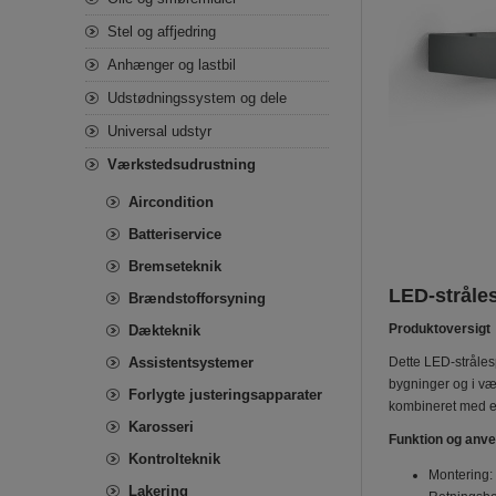
Stel og affjedring
Anhænger og lastbil
Udstødningssystem og dele
Universal udstyr
Værkstedsudrustning
Aircondition
Batteriservice
Bremseteknik
LED-stråles
Brændstofforsyning
Produktoversigt
Dækteknik
Assistentsystemer
Dette LED-stråles
bygninger og i væ
Forlygte justeringsapparater
kombineret med en 
Karosseri
Funktion og anv
Kontrolteknik
Montering: 
Lakering