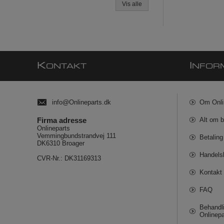
Vis alle
K
I
ONTAKT
NFOR
info@Onlineparts.dk
Om Onli
Firma adresse
Alt om b
Onlineparts
Vemmingbundstrandvej 111
Betaling
DK6310 Broager
Handels
CVR-Nr.: DK31169313
Kontakt 
FAQ
Behandli
Onlinepa