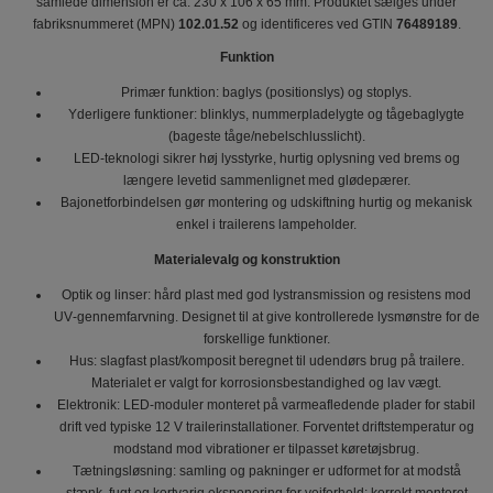
samlede dimension er ca. 230 x 106 x 65 mm. Produktet sælges under
fabriksnummeret (MPN)
102.01.52
og identificeres ved GTIN
76489189
.
Funktion
Primær funktion: baglys (positionslys) og stoplys.
Yderligere funktioner: blinklys, nummerpladelygte og tågebaglygte
(bageste tåge/nebelschlusslicht).
LED-teknologi sikrer høj lysstyrke, hurtig oplysning ved brems og
længere levetid sammenlignet med glødepærer.
Bajonetforbindelsen gør montering og udskiftning hurtig og mekanisk
enkel i trailerens lampeholder.
Materialevalg og konstruktion
Optik og linser: hård plast med god lystransmission og resistens mod
UV‑gennemfarvning. Designet til at give kontrollerede lysmønstre for de
forskellige funktioner.
Hus: slagfast plast/komposit beregnet til udendørs brug på trailere.
Materialet er valgt for korrosionsbestandighed og lav vægt.
Elektronik: LED-moduler monteret på varmeafledende plader for stabil
drift ved typiske 12 V trailerinstallationer. Forventet driftstemperatur og
modstand mod vibrationer er tilpasset køretøjsbrug.
Tætningsløsning: samling og pakninger er udformet for at modstå
stænk, fugt og kortvarig eksponering for vejforhold; korrekt monteret