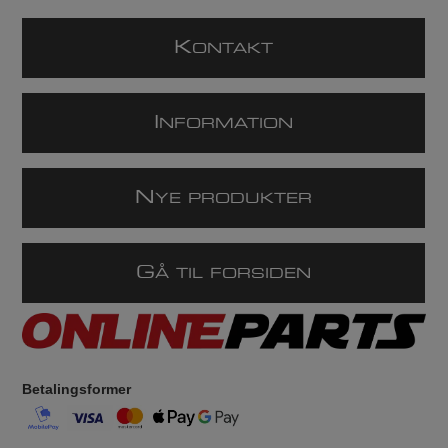
K
ONTAKT
I
NFORMATION
N
YE PRODUKTER
G
Å TIL FORSIDEN
Betalingsformer