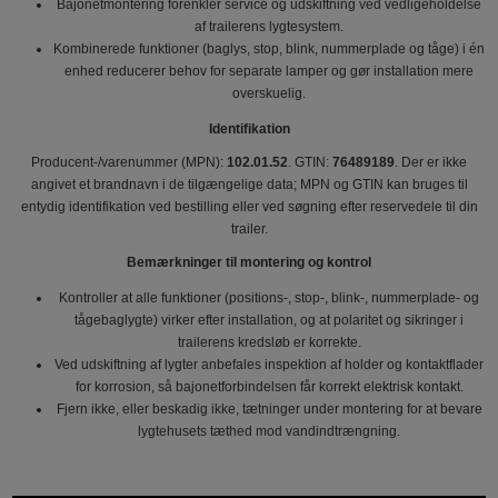
Bajonetmontering forenkler service og udskiftning ved vedligeholdelse
af trailerens lygtesystem.
Kombinerede funktioner (baglys, stop, blink, nummerplade og tåge) i én
enhed reducerer behov for separate lamper og gør installation mere
overskuelig.
Identifikation
Producent-/varenummer (MPN):
102.01.52
. GTIN:
76489189
. Der er ikke
angivet et brandnavn i de tilgængelige data; MPN og GTIN kan bruges til
entydig identifikation ved bestilling eller ved søgning efter reservedele til din
trailer.
Bemærkninger til montering og kontrol
Kontroller at alle funktioner (positions-, stop-, blink-, nummerplade- og
tågebaglygte) virker efter installation, og at polaritet og sikringer i
trailerens kredsløb er korrekte.
Ved udskiftning af lygter anbefales inspektion af holder og kontaktflader
for korrosion, så bajonetforbindelsen får korrekt elektrisk kontakt.
Fjern ikke, eller beskadig ikke, tætninger under montering for at bevare
lygtehusets tæthed mod vandindtrængning.