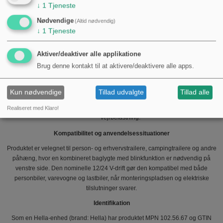
↓
1
Tjeneste
Praktiske bemærkninger til montering og service
Nødvendige
(Altid nødvendig)
Monteringshuller Ø 6 mm kræver passende skruer/bolte og fuegtering
↓
1
Tjeneste
mod vibration og indtrængning af fugt. Sørg for korrekt moment ved
fastspænding for at undgå deformation af bundpladen.
Aktiver/deaktiver alle applikatione
Brug de angivne pæretyper (P21W til de tre røde funktioner og R10W til
Brug denne kontakt til at aktivere/deaktivere alle apps.
blink) for at bevare korrekt lysfordeling og elektrisk belastning. Ved evt.
udskiftning til LED-løsninger skal belastnings- og blinkrelæ overvejes
separat.
Kun nødvendige
Tillad udvalgte
Tillad alle
Kontroller tætning mod chassis ved montering; lygten er beregnet til
ydre montering, men korrekt pakning øger levetiden under vej- og
Realiseret med Klaro!
vejrbelastning.
Kompatibilitet og anvendelsessituationer
Produktet er velegnet til person- og erhvervstrailere, campingtrailere og andre
påhæng, hvor en kombineret baglygte med blinkfunktion er nødvendig på
venstre side. Den nominelle 12/24 V-drift gør den kompatibel med både
personbiler, varevogne og lastbiler, når monteringspladsen og elektriske
tilslutninger svarer.
Identifikation
Som en Hella-enhed (brand: Hella) har produktet MPN 102.56.67 og GTIN