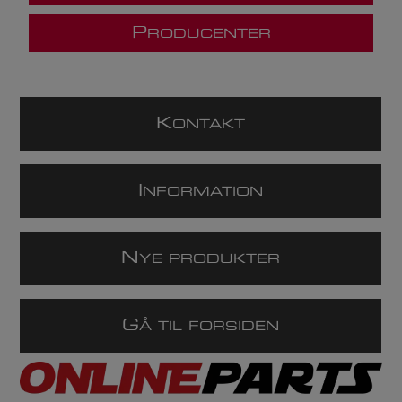
P
RODUCENTER
K
ONTAKT
I
NFORMATION
N
YE PRODUKTER
G
Å TIL FORSIDEN