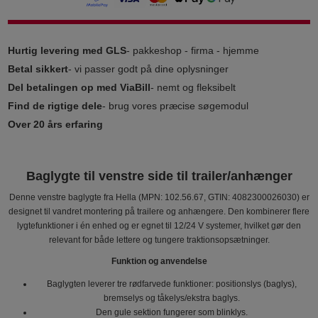
Hurtig levering med GLS
- pakkeshop - firma - hjemme
Betal sikkert
- vi passer godt på dine oplysninger
Del betalingen op med ViaBill
- nemt og fleksibelt
Find de rigtige dele
- brug vores præcise søgemodul
Over 20 års erfaring
Baglygte til venstre side til trailer/anhænger
Denne venstre baglygte fra Hella (MPN: 102.56.67, GTIN: 4082300026030) er
designet til vandret montering på trailere og anhængere. Den kombinerer flere
lygtefunktioner i én enhed og er egnet til 12/24 V systemer, hvilket gør den
relevant for både lettere og tungere traktionsopsætninger.
Funktion og anvendelse
Baglygten leverer tre rødfarvede funktioner: positionslys (baglys),
bremselys og tåkelys/ekstra baglys.
Den gule sektion fungerer som blinklys.