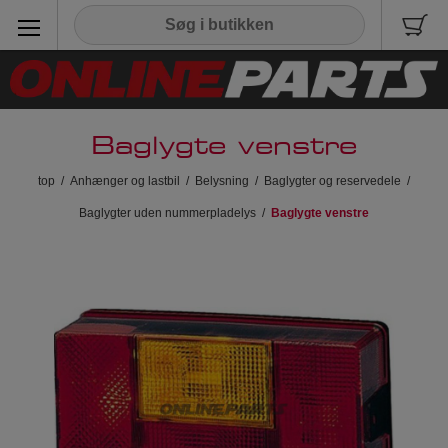
Baglygte venstre
top
/
Anhænger og lastbil
/
Belysning
/
Baglygter og reservedele
/
Baglygter uden nummerpladelys
/
Baglygte venstre