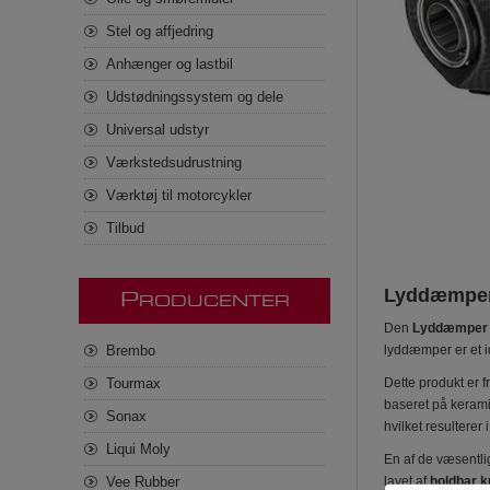
Stel og affjedring
Anhænger og lastbil
Udstødningssystem og dele
Universal udstyr
Værkstedsudrustning
Værktøj til motorcykler
Tilbud
Lyddæmper 
P
RODUCENTER
Den
Lyddæmper SB
Brembo
lyddæmper er et i
Tourmax
Dette produkt er fr
baseret på kerami
Sonax
hvilket resulterer 
Liqui Moly
En af de væsentl
Vee Rubber
lavet af
holdbar k