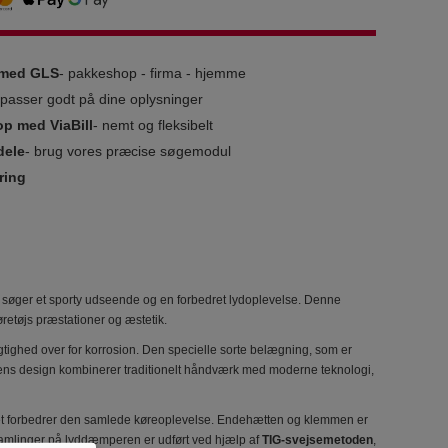
g med GLS
- pakkeshop - firma - hjemme
i passer godt på dine oplysninger
op med ViaBill
- nemt og fleksibelt
dele
- brug vores præcise søgemodul
ring
er søger et sporty udseende og en forbedret lydoplevelse. Denne
retøjs præstationer og æstetik.
tighed over for korrosion. Den specielle sorte belægning, som er
perens design kombinerer traditionelt håndværk med moderne teknologi,
ket forbedrer den samlede køreoplevelse. Endehætten og klemmen er
e samlinger på lyddæmperen er udført ved hjælp af
TIG-svejsemetoden
,