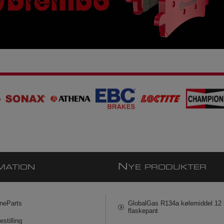
N
MATION
YE PRODUKTER
neParts
GlobalGas R134a kølemiddel 12 k
flaskepant
estilling