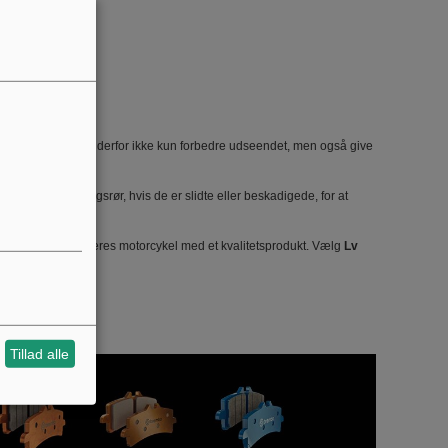
n. Lyddæmperen vil derfor ikke kun forbedre udseendet, men også give
ørende udstødningsrør, hvis de er slidte eller beskadigede, for at
nsker at tilpasse deres motorcykel med et kvalitetsprodukt. Vælg
Lv
Tillad alle