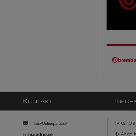
K
I
ONTAKT
NFOR
info@Onlineparts.dk
Om Onli
Firma adresse
Alt om b