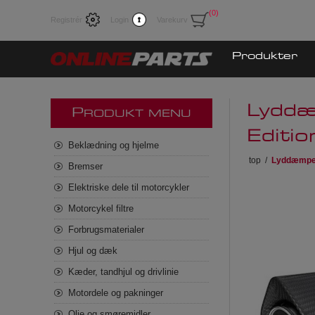
(0)
Registrér
Login
Varekurv
Produkter
Lyddæ
P
RODUKT MENU
Editi
Beklædning og hjelme
top
/
Lyddæmper 
Bremser
Elektriske dele til motorcykler
Motorcykel filtre
Forbrugsmaterialer
Hjul og dæk
Kæder, tandhjul og drivlinie
Motordele og pakninger
Olie og smøremidler