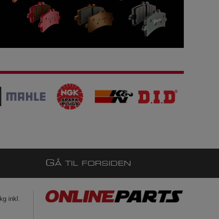
G
Å TIL FORSIDEN
g inkl.