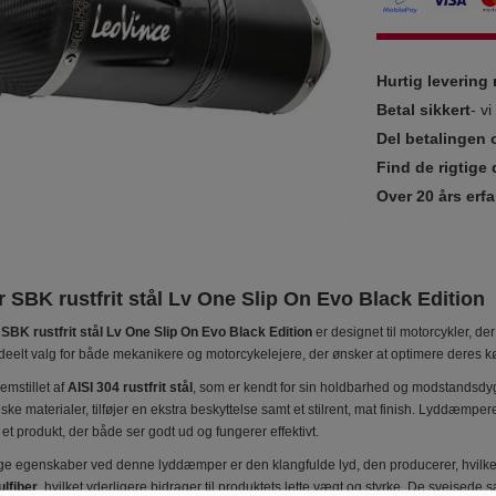
Hurtig leverin
Betal sikkert
- v
Del betalingen 
Find de rigtige 
Over 20 års erfa
SBK rustfrit stål Lv One Slip On Evo Black Edition
K rustfrit stål Lv One Slip On Evo Black Edition
er designet til motorcykler, d
deelt valg for både mekanikere og motorcykelejere, der ønsker at optimere deres kø
emstillet af
AISI 304 rustfrit stål
, som er kendt for sin holdbarhed og modstandsdyg
ske materialer, tilføjer en ekstra beskyttelse samt et stilrent, mat finish. Lyddæm
i et produkt, der både ser godt ud og fungerer effektivt.
ige egenskaber ved denne lyddæmper er den klangfulde lyd, den producerer, hvil
ulfiber
, hvilket yderligere bidrager til produktets lette vægt og styrke. De svejsed