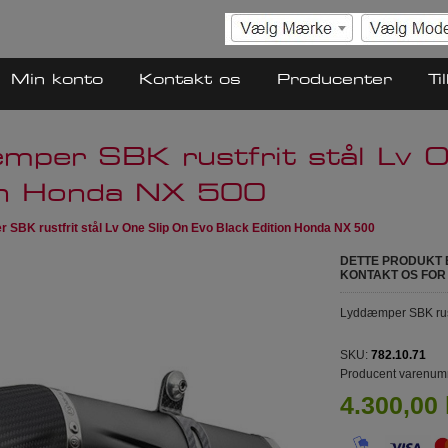
Min konto
Kontakt os
Producenter
Ti
mper SBK rustfrit stål Lv O
on Honda NX 500
SBK rustfrit stål Lv One Slip On Evo Black Edition Honda NX 500
DETTE PRODUKT 
KONTAKT OS FOR
Lyddæmper SBK rustf
SKU:
782.10.71
Producent varenum
4.300,00 