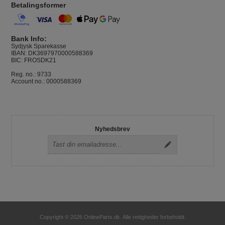
Betalingsformer
Bank Info:
Sydjysk Sparekasse
IBAN: DK3697970000588369
BIC: FROSDK21
Reg. no.: 9733
Account no.: 0000588369
Nyhedsbrev
Copyright © 2026 OnlineParts.dk. Alle rettigheder forbeholdt.