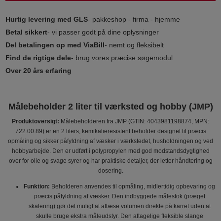
Hurtig levering med GLS
- pakkeshop - firma - hjemme
Betal sikkert
- vi passer godt på dine oplysninger
Del betalingen op med ViaBill
- nemt og fleksibelt
Find de rigtige dele
- brug vores præcise søgemodul
Over 20 års erfaring
Målebeholder 2 liter til værksted og hobby (JMP)
Produktoversigt:
Målebeholderen fra JMP (GTIN: 4043981198874, MPN:
722.00.89) er en 2 liters, kemikalieresistent beholder designet til præcis
opmåling og sikker påfyldning af væsker i værkstedet, husholdningen og ved
hobbyarbejde. Den er udført i polypropylen med god modstandsdygtighed
over for olie og svage syrer og har praktiske detaljer, der letter håndtering og
dosering.
Funktion:
Beholderen anvendes til opmåling, midlertidig opbevaring og
præcis påfyldning af væsker. Den indbyggede målestok (præget
skalering) gør det muligt at aflæse volumen direkte på karret uden at
skulle bruge ekstra måleudstyr. Den aftagelige fleksible slange