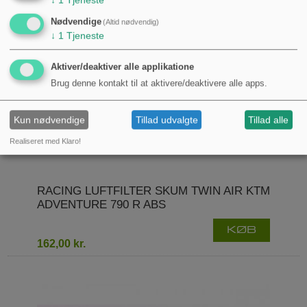
Nødvendige
(Altid nødvendig)
↓
1
Tjeneste
Aktiver/deaktiver alle applikatione
Brug denne kontakt til at aktivere/deaktivere alle apps.
Kun nødvendige
Tillad udvalgte
Tillad alle
Realiseret med Klaro!
RACING LUFTFILTER SKUM TWIN AIR KTM
ADVENTURE 790 R ABS
KØB
162,00 kr.