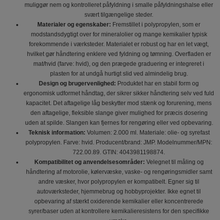
muliggør nem og kontrolleret påfyldning i smalle påfyldningshalse eller
svært tilgængelige steder.
Materialer og egenskaber:
Fremstillet i polypropylen, som er
modstandsdygtigt over for mineralolier og mange kemikalier typisk
forekommende i værksteder. Materialet er robust og har en let vægt,
hvilket gør håndtering enklere ved fyldning og tømning. Overfladen er
mat/hvid (farve: hvid), og den prægede graduering er integreret i
plasten for at undgå hurtigt slid ved almindelig brug.
Design og brugervenlighed:
Produktet har en stabil form og
ergonomisk udformet håndtag, der sikrer sikker håndtering selv ved fuld
kapacitet. Det aftagelige låg beskytter mod stænk og forurening, mens
den aftagelige, fleksible slange giver mulighed for præcis dosering
uden at spilde. Slangen kan fjernes for rengøring eller ved opbevaring.
Teknisk information:
Volumen: 2.000 ml. Materiale: olie- og syrefast
polypropylen. Farve: hvid. Producent/brand: JMP. Modelnummer/MPN:
722.00.89. GTIN: 4043981198874.
Kompatibilitet og anvendelsesområder:
Velegnet til måling og
håndtering af motorolie, kølervæske, vaske- og rengøringsmidler samt
andre væsker, hvor polypropylen er kompatibelt. Egner sig til
autoværksteder, hjemmebrug og hobbyprojekter. Ikke egnet til
opbevaring af stærkt oxiderende kemikalier eller koncentrerede
syrer/baser uden at kontrollere kemikalieresistens for den specifikke