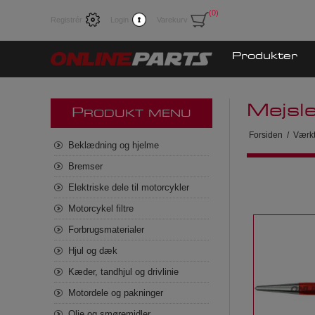
(0)
Registrér
Login
Varekurv
Produkter
Mejsl
P
RODUKT MENU
Forsiden
/
Værkt
Beklædning og hjelme
Bremser
Elektriske dele til motorcykler
Motorcykel filtre
Forbrugsmaterialer
Hjul og dæk
Kæder, tandhjul og drivlinie
Motordele og pakninger
Olie og smøremidler