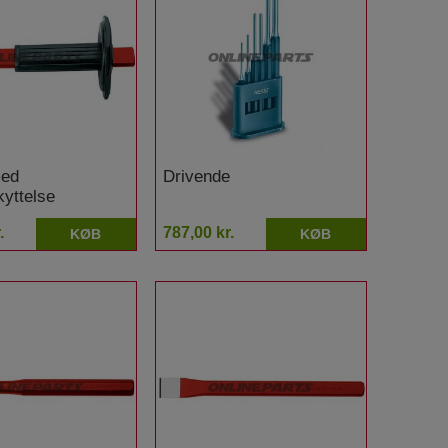
med
Drivende
yttelse
.
787,00 kr.
KØB
KØB