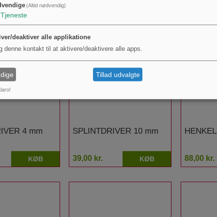
dvendige
(Altid nødvendig)
Tjeneste
iver/deaktiver alle applikatione
g denne kontakt til at aktivere/deaktivere alle apps.
dige
Tillad udvalgte
laro!
IVER 4 mm
SPLINTDRIVER 10 mm
HENKEL
39,00 kr.
88,00 kr.
KØB
KØB