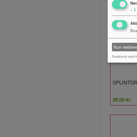
Nø
↓
1
Akt
Bru
Kun nødven
Realiseret med K
SPLINTDR
38,00 kr.