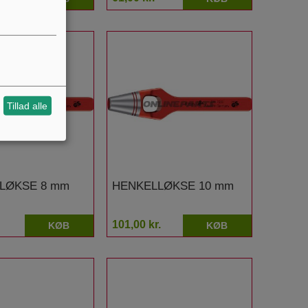
Tillad alle
LØKSE 8 mm
HENKELLØKSE 10 mm
101,00 kr.
KØB
KØB