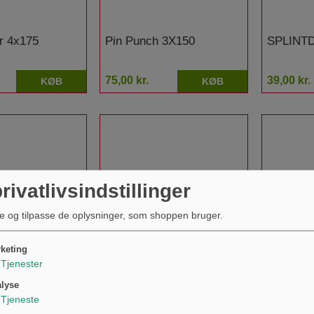
er 4x175
Pin Punch 3X150
SPLINT
75,00 kr.
39,00 kr.
KØB
KØB
rivatlivsindstillinger
e og tilpasse de oplysninger, som shoppen bruger.
keting
Tjenester
 2X150
Korsmejsel 200
Karrosse
BLECHM
lyse
Tjeneste
96,00 kr.
351,00 kr
KØB
KØB