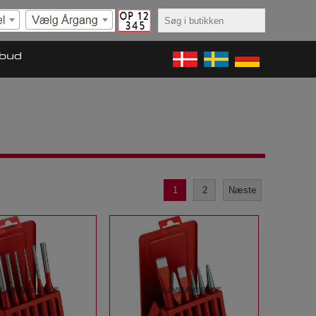
lbud
1
2
Næste