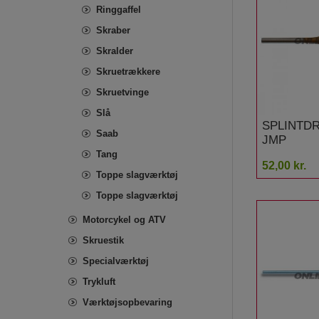
Ringgaffel
Skraber
Skralder
Skruetrækkere
Skruetvinge
Slå
SPLINTDR
Saab
JMP
Tang
52,00 kr.
Toppe slagværktøj
Toppe slagværktøj
Motorcykel og ATV
Skruestik
Specialværktøj
Trykluft
Værktøjsopbevaring