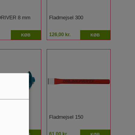
DRIVER 8 mm
Fladmejsel 300
126,00 kr.
KØB
KØB
ri-
Fladmejsel 150
EISSEL
.
61,00 kr.
KØB
KØB