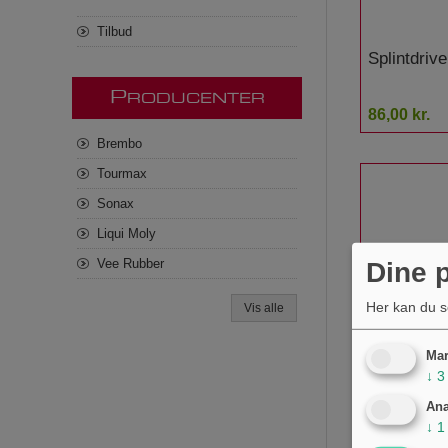
Tilbud
Splintdriv
P
RODUCENTER
86,00 kr.
Brembo
Tourmax
Sonax
Liqui Moly
Vee Rubber
Dine p
Her kan du s
Vis alle
Mar
↓
3
Pin Punch
Ana
↓
1
75,00 kr.