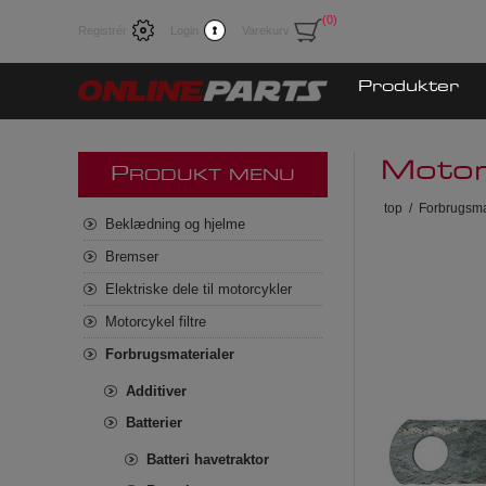
(0)
Registrér
Login
Varekurv
Produkter
Motor
P
RODUKT MENU
top
/
Forbrugsma
Beklædning og hjelme
Bremser
Elektriske dele til motorcykler
Motorcykel filtre
Forbrugsmaterialer
Additiver
Batterier
Batteri havetraktor