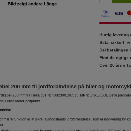
Hurtig leverin
Betal sikkert
- v
Del betalingen 
Find de rigtige 
Over 20 års erfa
bel 200 mm til jordforbindelse på biler og motorcyk
rdkabel 200 mm fra Hella (GTIN: 4082300196535, MPN: 146.17.63). Dette jordkabel er
sis eller andet jordpunkt.
endelse
rimære funktion er at sikre lavmodstands jordforbindelse, som er nødvendig for korre
er.