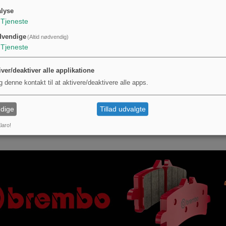
et strømkapacitet.
lyse
r designet til jordforbindelse; det bør ikke anvendes som erstatning for primære st
Tjeneste
g varmeafledning.
dvendige
(Altid nødvendig)
ikation
Tjeneste
r fra Hella og identificeres med MPN 146.17.63 og GTIN 4082300196535. Hella er 
 af reservedelsnumre og kompatibilitet.
iver/deaktiver alle applikatione
g denne kontakt til at aktivere/deaktivere alle apps.
abel 200 mm er et enkeltlagt, højt fleksibelt jordbånd med fortinnede ender, beregn
stands jordforbindelse for systemer op til omkring 80 A under normale forhold og er v
dige
Tillad udvalgte
r.
laro!