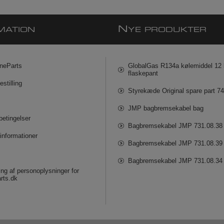
N
MATION
YE PRODUKTER
neParts
GlobalGas R134a kølemiddel 12 k
flaskepant
estilling
Styrekæde Original spare part 7
JMP bagbremsekabel bag
betingelser
Bagbremsekabel JMP 731.08.38
informationer
Bagbremsekabel JMP 731.08.39
Bagbremsekabel JMP 731.08.34
ng af personoplysninger for
rts.dk