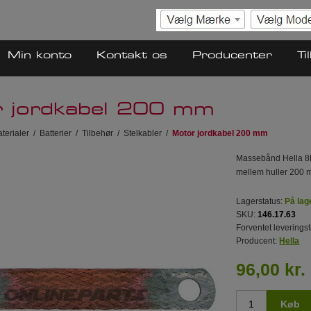
Min konto
Kontakt os
Producenter
Ti
 jordkabel 200 mm
terialer
/
Batterier
/
Tilbehør
/
Stelkabler
/
Motor jordkabel 200 mm
Massebånd Hella 8K
mellem huller 200 m
Lagerstatus:
På lag
SKU:
146.17.63
Forventet leveringst
Producent:
Hella
96,00 kr.
Køb