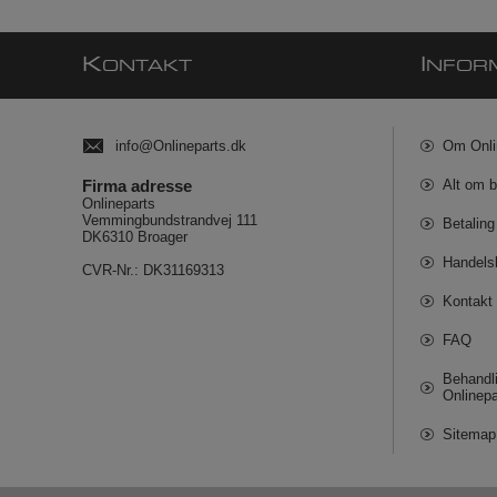
K
I
ONTAKT
NFOR
info@Onlineparts.dk
Om Onli
Firma adresse
Alt om b
Onlineparts
Vemmingbundstrandvej 111
Betaling
DK6310 Broager
Handels
CVR-Nr.: DK31169313
Kontakt 
FAQ
Behandli
Onlinepa
Sitemap