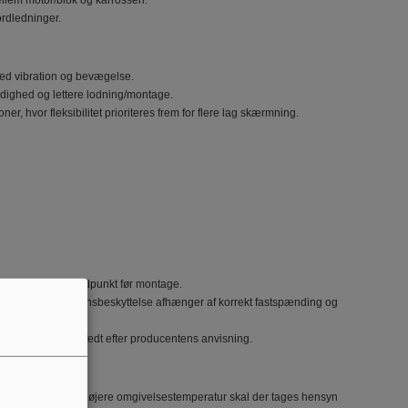
llem motor/blok og karrosseri.
ordledninger.
 ved vibration og bevægelse.
dighed og lettere lodning/montage.
ner, hvor fleksibilitet prioriteres frem for flere lag skærmning.
et eksisterende jordpunkt før montage.
ndighed og korrosionsbeskyttelse afhænger af korrekt fastspænding og
 eventuelt kontaktfedt efter producentens anvisning.
ellængder eller højere omgivelsestemperatur skal der tages hensyn