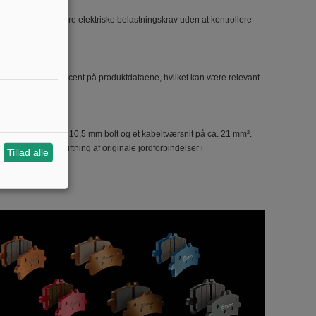
rømkabler med andre elektriske belastningskrav uden at kontrollere
angivet som producent på produktdataene, hvilket kan være relevant
et til montage med 10,5 mm bolt og et kabeltværsnit på ca. 21 mm².
elegnet til udskiftning af originale jordforbindelser i
Tillad alle