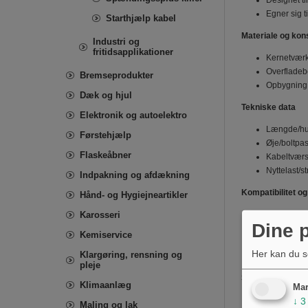
Designet ti
Egner sig t
Starthjælp kabel
Materiale og kon
Industri og
fritidsapplikationer
Kernetværk:
Overfladeb
Bremseprodukter
Opbygning: K
Dæk og hjul
Tekniske data
Elektronik og autoelektro
Længde/hul
Førstehjælp
Øje/boltpas
Flaskeåbner
Kabeltværsn
Nyttelast/s
Indpakning og afdækning
Kompatibilitet o
Hånd- og Hygiejneartikler
Karosseri
Passer til 
Dine p
Velegnet ti
Kemiservice
kontaktflad
Her kan du s
Klargøring, rensning og
Ved fastgør
pleje
Sikkerhed og be
Klimaanlæg
Mar
Den angivn
↓
3
Maling og lak