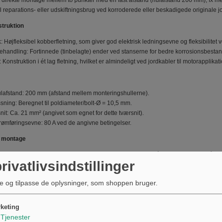
l direkte montage mellem to punkter med en fast afstand (hulafstand 200 mm), fx me
il reparations- eller udskiftningsbrug ved korroderede eller beskadigede originale j
struktion
 Højfleksibel kobberfletning, som giver god elektrisk ledningsevne og fleksibilitet
ehandling: Fortinnede (tinbelagte) ender ved stanserne for bedre korrosionsbestan
onstruktion i ét lag fletning, hvilket er almindeligt ved jordkabler til motorapplikatio
afstand: 200 mm (afstand mellem monteringshullerne).
sning: Beregnet til poldiameter/bolt-Ø = 10,5 mm.
it: Ca. 21 mm² (angivet som egnet for dette tværsnit).
trømføringsevne: 80 A ved de angivne betingelser.
g montage
applikationer hvor hulafstand og bolt-Ø svarer—kontroller mål og boltstørrelse på d
rivatlivsindstillinger
l biler, motorcykler og andre køretøjer med lignende monteringsforhold; vejrbesta
er.
e og tilpasse de oplysninger, som shoppen bruger.
else anbefales rengøring af kontaktflader for at sikre lav overgangsmodstand; brug
grænsninger
keting
e strømkapacitet (80 A) gælder under normale omgivelsesforhold; ved længere kab
Tjenester