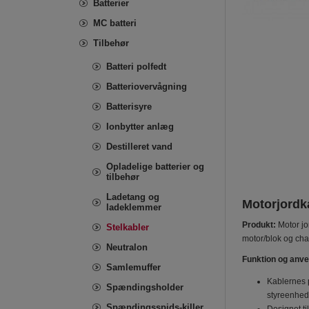
Batterier
MC batteri
Tilbehør
Batteri polfedt
Batteriovervågning
Batterisyre
Ionbytter anlæg
Destilleret vand
Opladelige batterier og
tilbehør
Ladetang og
Motorjordka
ladeklemmer
Produkt:
Motor jo
Stelkabler
motor/blok og chas
Neutralon
Funktion og anv
Samlemuffer
Kablernes p
Spændingsholder
styreenhed
Spændingsspids-killer