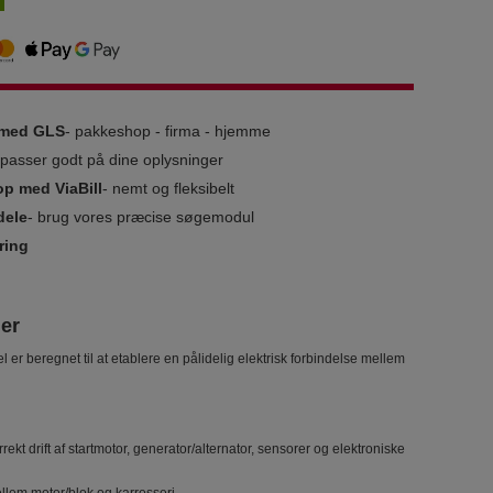
g med GLS
- pakkeshop - firma - hjemme
i passer godt på dine oplysninger
op med ViaBill
- nemt og fleksibelt
dele
- brug vores præcise søgemodul
ring
ler
 beregnet til at etablere en pålidelig elektrisk forbindelse mellem
kt drift af startmotor, generator/alternator, sensorer og elektroniske