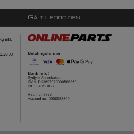
G
Å TIL FORSIDEN
g inkl.
Betalingsformer
41.20.03
Bank Info:
Sydjysk Sparekasse
IBAN: DK3697970000588369
BIC: FROSDK21
Reg. no.: 9733
Account no.: 0000588369