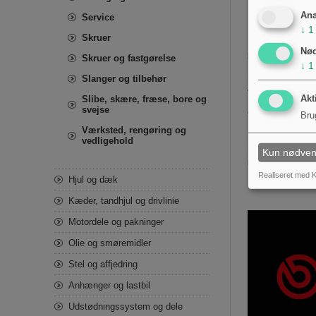
til reducer
Ana
Service
Produktet e
↓
1
tværsnit o
Skruer
Nø
Mærke og identif
Skruer og fastgørelse
↓
1
Dette jordkabel e
Slanger og tilbehør
ved sammenligning
Akt
Slibe, skære, fræse, bore og
svejse
Opsummering
Bru
Værksted, rengøring og
Hella motor jordk
vedligehold
Det leverer lavmod
Kun nødven
motorinstallatione
Realiseret med K
Hjul og dæk
Kæder, tandhjul og drivlinie
Motordele og pakninger
Olie og smøremidler
Stel og affjedring
Anhænger og lastbil
Udstødningssystem og dele