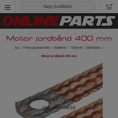
Motor jordbånd 400 mm
top
/
Forbrugsmaterialer
/
Batterier
/
Tilbehør
/
Stelkabler
/
Motor jordbånd 400 mm