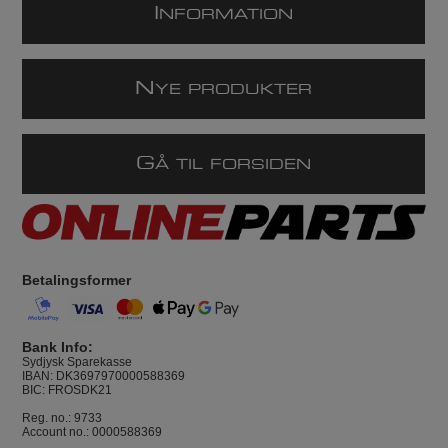
I
NFORMATION
N
YE PRODUKTER
G
Å TIL FORSIDEN
Betalingsformer
Bank Info:
Sydjysk Sparekasse
IBAN: DK3697970000588369
BIC: FROSDK21
Reg. no.: 9733
Account no.: 0000588369