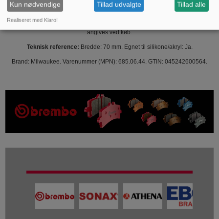
Kun nødvendige
Tillad udvalgte
Tillad alle
Levering:
Leveres som én multiværktøjsskraber og spatel med 70 mm blad.
Realiseret med Klaro!
Der følger ingen ekstra blade eller tilbehør med, medmindre andet specifikt
angives ved køb.
Teknisk reference:
Bredde: 70 mm. Egnet til silikone/akryl: Ja.
Brand: Milwaukee. Varenummer (MPN): 685.06.44. GTIN: 045242600564.