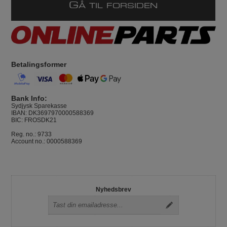
G
Å TIL FORSIDEN
Betalingsformer
Bank Info:
Sydjysk Sparekasse
IBAN: DK3697970000588369
BIC: FROSDK21
Reg. no.: 9733
Account no.: 0000588369
Nyhedsbrev