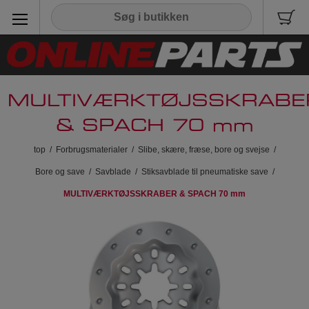
MULTIVÆRKTØJSSKRABE
& SPACH 70 mm
top
/
Forbrugsmaterialer
/
Slibe, skære, fræse, bore og svejse
/
Bore og save
/
Savblade
/
Stiksavblade til pneumatiske save
/
MULTIVÆRKTØJSSKRABER & SPACH 70 mm