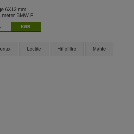
nge 6X12 mm
1 meter BMW F
.
KØB
onax
Loctite
Hiflofiltro
Mahle