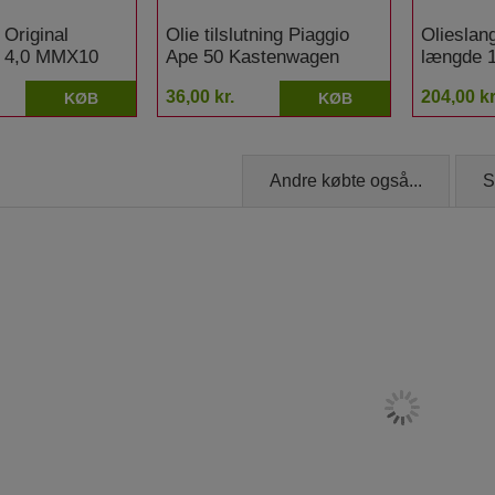
 Original
Olie tilslutning Piaggio
Oliesla
l 4,0 MMX10
Ape 50 Kastenwagen
længde 
mm Piaggio
650 650
36,00 kr.
204,00 kr
KØB
KØB
x Kastenwagen
Andre købte også...
S