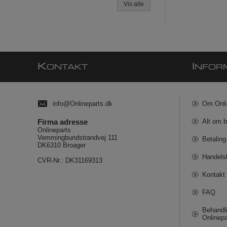
Vis alle
K
I
ONTAKT
NFOR
info@Onlineparts.dk
Om Onli
Firma adresse
Alt om b
Onlineparts
Vemmingbundstrandvej 111
Betaling
DK6310 Broager
Handels
CVR-Nr.: DK31169313
Kontakt 
FAQ
Behandli
Onlinepa