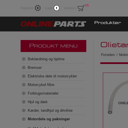
(0)
Registrér
Login
Varekurv
Produkter
Olieta
P
RODUKT MENU
Forsiden
/
Motor
Beklædning og hjelme
Bremser
Elektriske dele til motorcykler
Motorcykel filtre
Forbrugsmaterialer
Hjul og dæk
Kæder, tandhjul og drivlinie
Motordele og pakninger