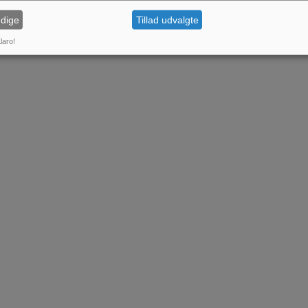
dige
Tillad udvalgte
laro!