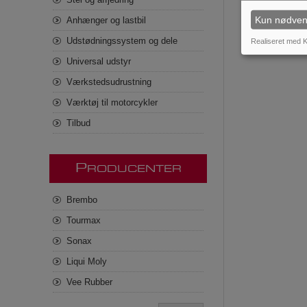
Kun nødven
Anhænger og lastbil
Udstødningssystem og dele
Realiseret med K
Universal udstyr
Værkstedsudrustning
Værktøj til motorcykler
Tilbud
P
RODUCENTER
Brembo
Tourmax
Sonax
Liqui Moly
Vee Rubber