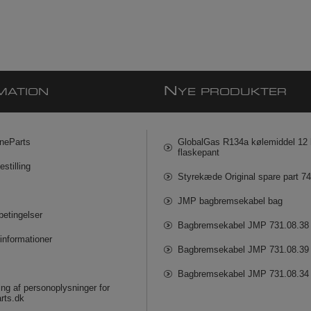
N
MATION
YE PRODUKTER
neParts
GlobalGas R134a kølemiddel 12 k
flaskepant
estilling
Styrekæde Original spare part 7
JMP bagbremsekabel bag
betingelser
Bagbremsekabel JMP 731.08.38
informationer
Bagbremsekabel JMP 731.08.39
Bagbremsekabel JMP 731.08.34
ng af personoplysninger for
rts.dk