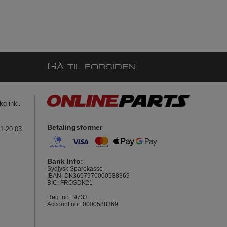
G
Å TIL FORSIDEN
g inkl.
Betalingsformer
41.20.03
Bank Info:
Sydjysk Sparekasse
IBAN: DK3697970000588369
BIC: FROSDK21
Reg. no.: 9733
Account no.: 0000588369