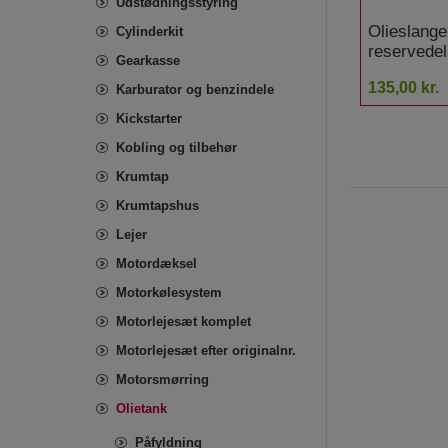
Udstødningsstyring
Olieslange
Cylinderkit
reservede
Gearkasse
mm L 450 
135,00 kr.
Ape 50 Mi
Karburator og benzindele
Kickstarter
Kobling og tilbehør
Krumtap
Krumtapshus
Lejer
Motordæksel
Motorkølesystem
Motorlejesæt komplet
Motorlejesæt efter originalnr.
Motorsmørring
Olietank
Påfyldning