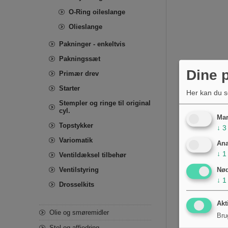
O-Ring oileslange
Olieslange
Pakninger - enkeltvis
Pakningssæt
Dine p
Primær drev
Starter
Her kan du s
Stempler og ringe til original
cyl.
Mar
Topstykker
↓
3
Variomatik
Ana
↓
1
Ventildæksel tilbehør
Ventilstyring
Nø
↓
1
Drosselkits
Akt
Olie og smøremidler
Bru
Stel og affjedring