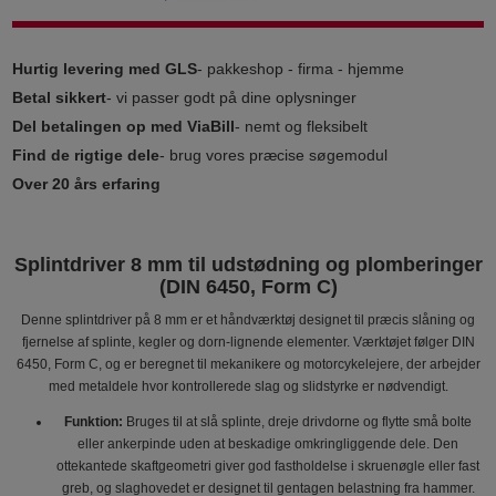
Hurtig levering med GLS
- pakkeshop - firma - hjemme
Betal sikkert
- vi passer godt på dine oplysninger
Del betalingen op med ViaBill
- nemt og fleksibelt
Find de rigtige dele
- brug vores præcise søgemodul
Over 20 års erfaring
Splintdriver 8 mm til udstødning og plomberinger
(DIN 6450, Form C)
Denne splintdriver på 8 mm er et håndværktøj designet til præcis slåning og
fjernelse af splinte, kegler og dorn-lignende elementer. Værktøjet følger DIN
6450, Form C, og er beregnet til mekanikere og motorcykelejere, der arbejder
med metaldele hvor kontrollerede slag og slidstyrke er nødvendigt.
Funktion:
Bruges til at slå splinte, dreje drivdorne og flytte små bolte
eller ankerpinde uden at beskadige omkringliggende dele. Den
ottekantede skaftgeometri giver god fastholdelse i skruenøgle eller fast
greb, og slaghovedet er designet til gentagen belastning fra hammer.