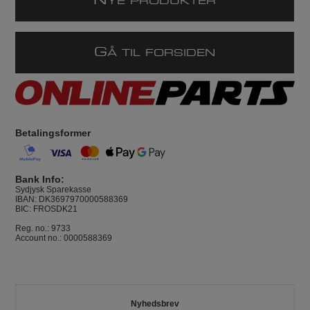
N
YE PRODUKTER
G
Å TIL FORSIDEN
Betalingsformer
Bank Info:
Sydjysk Sparekasse
IBAN: DK3697970000588369
BIC: FROSDK21
Reg. no.: 9733
Account no.: 0000588369
Nyhedsbrev