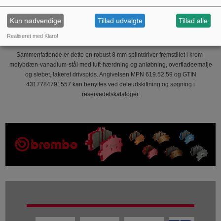
omkringliggende gevind eller bløde dele.
Kontroller spidsen for afrundinger før præcisionsarbejde; slebne eller
Kun nødvendige
Tillad udvalgte
Tillad alle
skadede spidser kan forårsage fejldrejning.
Realiseret med Klaro!
Opbevares tørt for at forlænge lak- og emaljelagets levetid.
Sammenfattende er dette en robust 8 mm splintdriver fremstillet i krom-
molybdæn-vanadium-stål med luft-hærdning og anløbning, overfladeemalje
og slebet, lakeret drivspids. Angivelsen MPN 619.52.59 og GTIN
4317784791557 kan benyttes ved deleudskiftning og søgning i
reservedelskataloger.