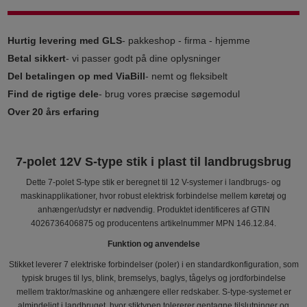
Hurtig levering med GLS
- pakkeshop - firma - hjemme
Betal sikkert
- vi passer godt på dine oplysninger
Del betalingen op med ViaBill
- nemt og fleksibelt
Find de rigtige dele
- brug vores præcise søgemodul
Over 20 års erfaring
7-polet 12V S-type stik i plast til landbrugsbrug
Dette 7-polet S-type stik er beregnet til 12 V-systemer i landbrugs- og
maskinapplikationer, hvor robust elektrisk forbindelse mellem køretøj og
anhænger/udstyr er nødvendig. Produktet identificeres af GTIN
4026736406875 og producentens artikelnummer MPN 146.12.84.
Funktion og anvendelse
Stikket leverer 7 elektriske forbindelser (poler) i en standardkonfiguration, som
typisk bruges til lys, blink, bremselys, baglys, tågelys og jordforbindelse
mellem traktor/maskine og anhængere eller redskaber. S-type-systemet er
almindeligt i landbruget, hvor stiktypen tolererer gentagne tilslutninger og