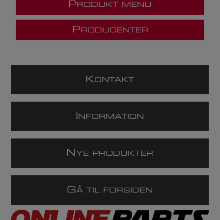
P
RODUKT MENU
P
RODUCENTER
K
ONTAKT
I
NFORMATION
N
YE PRODUKTER
G
Å TIL FORSIDEN