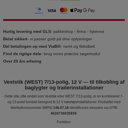
Hurtig levering med GLS
- pakkeshop - firma - hjemme
Betal sikkert
- vi passer godt på dine oplysninger
Del betalingen op med ViaBill
- nemt og fleksibelt
Find de rigtige dele
- brug vores præcise søgemodul
Over 20 års erfaring
Veststik (WEST) 7/13-polig, 12 V — til tilkobling af
baglygter og trailerinstallationer
Dette stik, ofte omtalt som Veststik eller WEST 7/13-polig, er en kombineret 7-
og 13-polet kontakt beregnet til 12 V køretøjsinstallationer. Produktet med
fabrikationsnummer (MPN)
146.07.16
identificeres desuden via GTIN
4026736035839
.
Funktion: