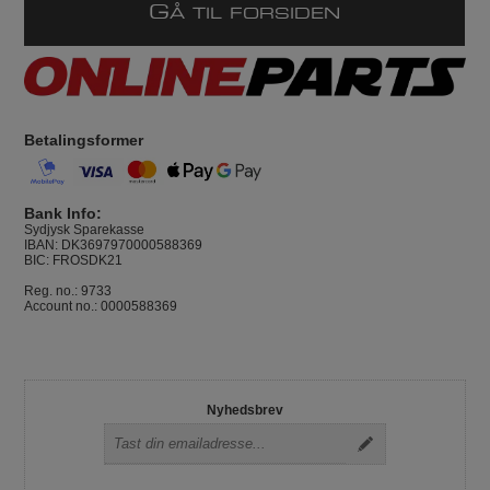
G
Å TIL FORSIDEN
Betalingsformer
Bank Info:
Sydjysk Sparekasse
IBAN: DK3697970000588369
BIC: FROSDK21
Reg. no.: 9733
Account no.: 0000588369
Nyhedsbrev