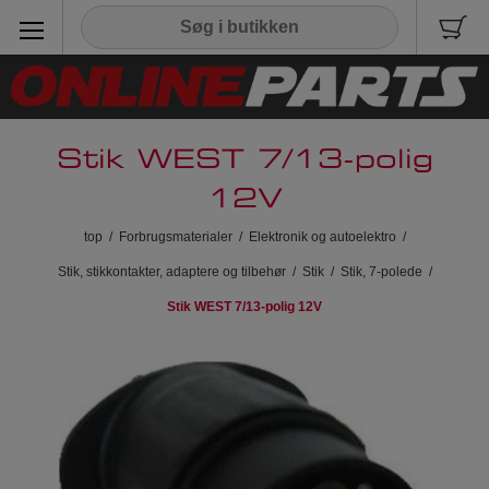
Stik WEST 7/13-polig
12V
top
/
Forbrugsmaterialer
/
Elektronik og autoelektro
/
Stik, stikkontakter, adaptere og tilbehør
/
Stik
/
Stik, 7-polede
/
Stik WEST 7/13-polig 12V