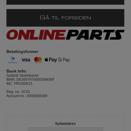
G
Å TIL FORSIDEN
Betalingsformer
Bank Info:
Sydjysk Sparekasse
IBAN: DK3697970000588369
BIC: FROSDK21
Reg. no.: 9733
Account no.: 0000588369
Nyhedsbrev