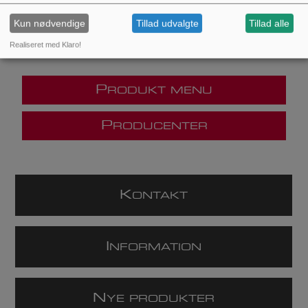
Kun nødvendige
Tillad udvalgte
Tillad alle
Realiseret med Klaro!
P
RODUKT MENU
P
RODUCENTER
K
ONTAKT
I
NFORMATION
N
YE PRODUKTER