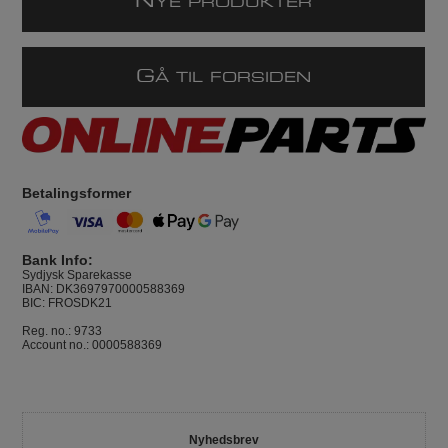
N
YE PRODUKTER
G
Å TIL FORSIDEN
Betalingsformer
Bank Info:
Sydjysk Sparekasse
IBAN: DK3697970000588369
BIC: FROSDK21
Reg. no.: 9733
Account no.: 0000588369
Nyhedsbrev