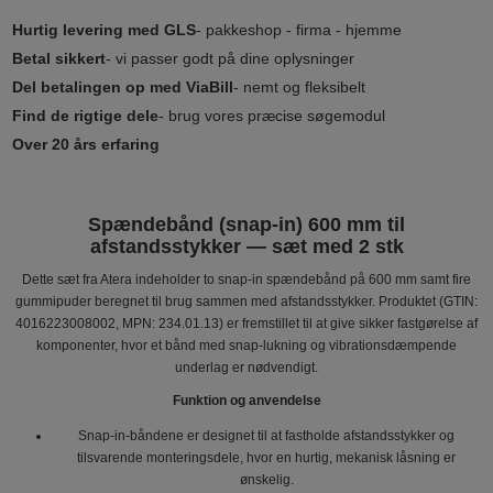
Hurtig levering med GLS
- pakkeshop - firma - hjemme
Betal sikkert
- vi passer godt på dine oplysninger
Del betalingen op med ViaBill
- nemt og fleksibelt
Find de rigtige dele
- brug vores præcise søgemodul
Over 20 års erfaring
Spændebånd (snap-in) 600 mm til
afstandsstykker — sæt med 2 stk
Dette sæt fra Atera indeholder to snap-in spændebånd på 600 mm samt fire
gummipuder beregnet til brug sammen med afstandsstykker. Produktet (GTIN:
4016223008002, MPN: 234.01.13) er fremstillet til at give sikker fastgørelse af
komponenter, hvor et bånd med snap-lukning og vibrationsdæmpende
underlag er nødvendigt.
Funktion og anvendelse
Snap-in-båndene er designet til at fastholde afstandsstykker og
tilsvarende monteringsdele, hvor en hurtig, mekanisk låsning er
ønskelig.