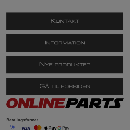
K
ONTAKT
I
NFORMATION
N
YE PRODUKTER
G
Å TIL FORSIDEN
Betalingsformer