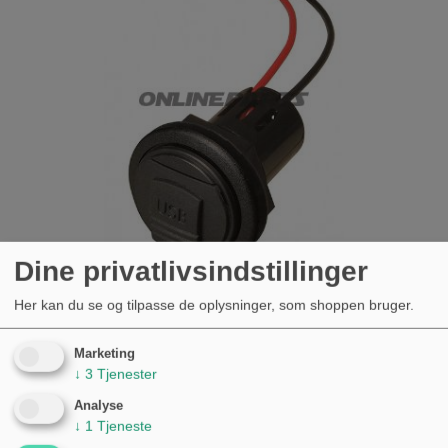
Dine privatlivsindstillinger
Her kan du se og tilpasse de oplysninger, som shoppen bruger.
STIKDÅSE POWER USB M+S MED
DÆKSEL
Marketing
KØB
↓
3
Tjenester
303,00 kr.
Analyse
↓
1
Tjeneste