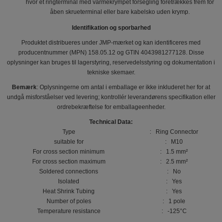
hvor et ringterminal med varmekrympet forsegling foretrækkes frem for
åben skrueterminal eller bare kabelsko uden krymp.
Identifikation og sporbarhed
Produktet distribueres under JMP-mærket og kan identificeres med
producentnummer (MPN) 158.05.12 og GTIN 4043981277128. Disse
oplysninger kan bruges til lagerstyring, reservedelsstyring og dokumentation i
tekniske skemaer.
Bemærk
: Oplysningerne om antal i emballage er ikke inkluderet her for at
undgå misforståelser ved levering; kontrollér leverandørens specifikation eller
ordrebekræftelse for emballageenheder.
Technical Data:
Type
: Ring Connector
suitable for
: M10
For cross section minimum
: 1.5 mm²
For cross section maximum
: 2.5 mm²
Soldered connections
: No
Isolated
: Yes
Heat Shrink Tubing
: Yes
Number of poles
: 1 pole
Temperature resistance
: -125°C