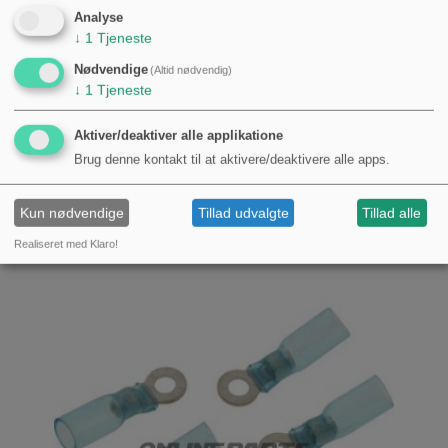
Analyse
↓
1
Tjeneste
Nødvendige
(Altid nødvendig)
↓
1
Tjeneste
Aktiver/deaktiver alle applikatione
RINGTUNG 4.0-6.0 M10 JMP PAKKE 5
Brug denne kontakt til at aktivere/deaktivere alle apps.
STYKKER
KØB
Kun nødvendige
Tillad udvalgte
Tillad alle
40,00 kr.
Realiseret med Klaro!