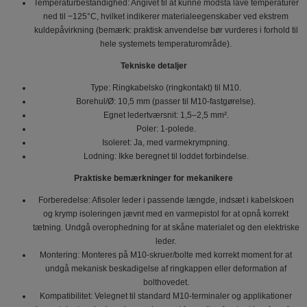
Temperaturbestandighed: Angivet til at kunne modstå lave temperaturer
ned til −125°C, hvilket indikerer materialeegenskaber ved ekstrem
kuldepåvirkning (bemærk: praktisk anvendelse bør vurderes i forhold til
hele systemets temperaturområde).
Tekniske detaljer
Type: Ringkabelsko (ringkontakt) til M10.
Borehul/Ø: 10,5 mm (passer til M10-fastgørelse).
Egnet ledertværsnit: 1,5–2,5 mm².
Poler: 1-polede.
Isoleret: Ja, med varmekrympning.
Lodning: Ikke beregnet til loddet forbindelse.
Praktiske bemærkninger for mekanikere
Forberedelse: Afisoler leder i passende længde, indsæt i kabelskoen
og krymp isoleringen jævnt med en varmepistol for at opnå korrekt
tætning. Undgå overophedning for at skåne materialet og den elektriske
leder.
Montering: Monteres på M10-skruer/bolte med korrekt moment for at
undgå mekanisk beskadigelse af ringkappen eller deformation af
bolthovedet.
Kompatibilitet: Velegnet til standard M10-terminaler og applikationer