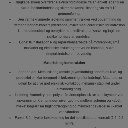
Ringkabelskoen overfører elektrisk forbindelse fra en enkelt leder til en
skrue-/boltforbindelse og sikrer mekanisk fiksering via en M10-
gennemføring.
Den varmekrympede isolering sammentrækker ved opvarmning og
tætner rundt om kablets yderkappe, hvilket reducerer risiko for korrosion
i terminalområdet og beskytter mod infiltration af snavs og fugt i en
række normale anvendelser.
Egnet til installations- og reparationsarbejde på motorcykler, små
maskiner og elektriske tilslutninger hvor en kompakt, sikret
ringforbindelse er nødvendig.
Materiale og konstruktion
Ledende del: Metallisk ringkontakt (blyantlodning anbefales ikke, og
produktet er ikke beregnet til forkromning eller lodning). Materialet er
udført for at give god elektrisk kontakt og mekanisk stabilitet under
almindelig brug.
Isolering: Varmekrympet polyolefin-/termoplastisk rør som krymper ved
opvarmning. Krympningen giver tætning mellem isolering og kabel,
hvilket begrænser fugtindtrængning og mindsker bevægelse i kablet
ved vibration.
Farve: Blå – typisk farvekodning for det specificerede tværsnit (1,5–2,5
mm²).