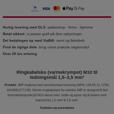
Hurtig levering med GLS
- pakkeshop - firma - hjemme
Betal sikkert
- vi passer godt på dine oplysninger
Del betalingen op med ViaBill
- nemt og fleksibelt
Find de rigtige dele
- brug vores præcise søgemodul
Over 20 års erfaring
Ringkabelsko (varmekrympet) M10 til
ledningsmål 1,5–2,5 mm²
Produkt
: JMP ringtung med varmekrympet isolering (MPN: 158.05.12, GTIN:
4043981277128). Denne ringkabelsko fra mærket JMP er designet til fast
forbindelsespunkt på M10-skruer eller -bolte og egner sig til ledere med
tværsnit fra 1,5 mm² til 2,5 mm².
Funktion og anvendelse