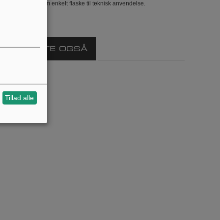
duktet sælges som enkelt flaske til teknisk anvendelse.
VARE KØBTE OGSÅ
Tillad alle