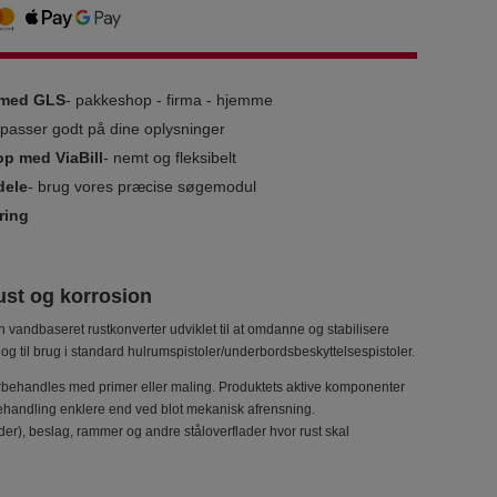
g med GLS
- pakkeshop - firma - hjemme
i passer godt på dine oplysninger
op med ViaBill
- nemt og fleksibelt
dele
- brug vores præcise søgemodul
ring
rust og korrosion
 vandbaseret rustkonverter udviklet til at omdanne og stabilisere
g til brug i standard hulrumspistoler/underbordsbeskyttelsespistoler.
terbehandles med primer eller maling. Produktets aktive komponenter
behandling enklere end ved blot mekanisk afrensning.
der), beslag, rammer og andre ståloverflader hvor rust skal