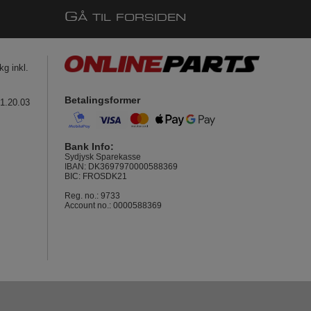
G
Å TIL FORSIDEN
g inkl.
Betalingsformer
41.20.03
Bank Info:
Sydjysk Sparekasse
IBAN: DK3697970000588369
BIC: FROSDK21
Reg. no.: 9733
Account no.: 0000588369