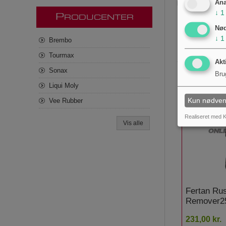
Ana
Bemærk:
Fjern o
↓
1
P
RODUCENTER
Nø
↓
1
Brembo
Tourmax
Akt
Sonax
Bru
Liqui Moly
Kun nødven
Vee Rubber
Realiseret med K
Vis alle
Fertan Ru
Remover2
231,00 kr.