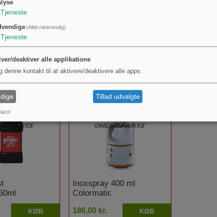
lyse
plysninger om kartoneenheder eller grossistpakker fra slutbrugerinformationen; pro
Tjeneste
dvendige
(Altid nødvendig)
Tjeneste
K
UNDER DER HAR KØBT DENNE 
iver/deaktiver alle applikatione
g denne kontakt til at aktivere/deaktivere alle apps.
dige
Tillad udvalgte
laro!
st
Inoxspray 400 ml
50ml
Colormatic
186,00 kr.
KØB
KØB