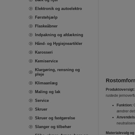
Elektronik og autoelektro
Førstehjælp
Flaskeåbner
Indpakning og afdækning
Hånd- og Hygiejneartikler
Karosseri
Kemiservice
Klargøring, rensning og
pleje
Rostomforme
Klimaanlæg
Produktoversigt:
Maling og lak
rustede jernoverf
Service
Funktion:
O
Skruer
ændrer det 
Anvendels
Skruer og fastgørelse
neutraliser
Slanger og tilbehør
Materialevalg og