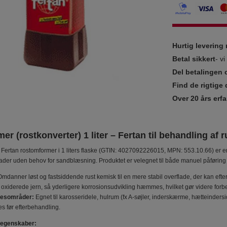
Hurtig leverin
Betal sikkert
- v
Del betalingen 
Find de rigtige 
Over 20 års erfa
r (rostkonverter) 1 liter – Fertan til behandling af 
Fertan rostomformer i 1 liters flaske (GTIN: 4027092226015, MPN: 553.10.66) er en
lader uden behov for sandblæsning. Produktet er velegnet til både manuel påføring o
mdanner løst og fastsiddende rust kemisk til en mere stabil overflade, der kan ef
oxiderede jern, så yderligere korrosionsudvikling hæmmes, hvilket gør videre for
esområder:
Egnet til karosseridele, hulrum (fx A-søjler, inderskærme, hætteindersi
es før efterbehandling.
 egenskaber: