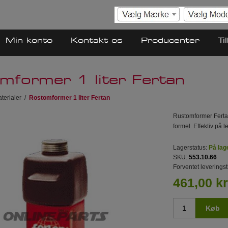
Min konto
Kontakt os
Producenter
Ti
mformer 1 liter Fertan
terialer
/
Rostomformer 1 liter Fertan
Rustomformer Fertan
formel. Effektiv på l
Lagerstatus:
På lag
SKU:
553.10.66
Forventet leveringst
461,00 kr
Køb