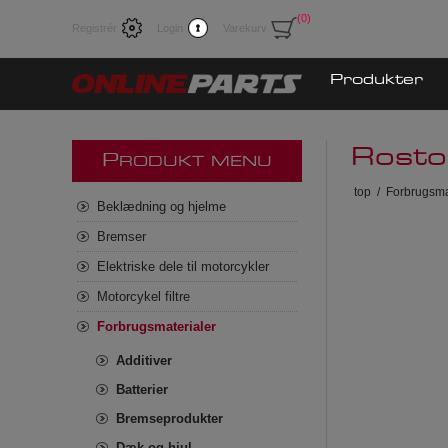
(0)
Registrér
Login
Varekurv
Produkter
Rosto
P
RODUKT MENU
top
/
Forbrugsma
Beklædning og hjelme
Bremser
Elektriske dele til motorcykler
Motorcykel filtre
Forbrugsmaterialer
Additiver
Batterier
Bremseprodukter
Dæk og hjul