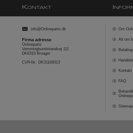
K
I
ONTAKT
NFOR
info@Onlineparts.dk
Om Onli
Firma adresse
Alt om b
Onlineparts
Vemmingbundstrandvej 111
Betaling
DK6310 Broager
Handels
CVR-Nr.: DK31169313
Kontakt 
FAQ
Behandli
Onlinepa
Sitemap