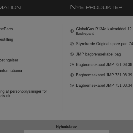
N
MATION
YE PRODUKTER
neParts
GlobalGas R134a kølemiddel 12 k
flaskepant
estilling
Styrekæde Original spare part 7
JMP bagbremsekabel bag
betingelser
Bagbremsekabel JMP 731.08.38
informationer
Bagbremsekabel JMP 731.08.39
Bagbremsekabel JMP 731.08.34
ng af personoplysninger for
rts.dk
Nyhedsbrev