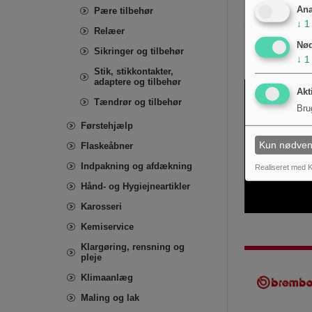
Ana
Pære tilbehør
Isolated
↓
1
Heat Shrink Tubi
Relæer
Number of poles
Nø
Sikringer og tilbehør
↓
1
Stik, stikkontakter,
adaptere og tilbehør
Akt
Tændrør og tilbehør
Bru
Førstehjælp
Kun nødven
Flaskeåbner
Indpakning og afdækning
Realiseret med K
Hånd- og Hygiejneartikler
Karosseri
Kemiservice
Klargøring, rensning og
pleje
Klimaanlæg
Maling og lak