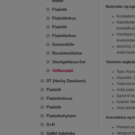
enkelt
Materialer og e
Fladstik
Kontaktens 
Fladstikshus
Kabelforlæn
Fladstik
kredsløb på
Overflade o
Fladstikshus
leverandørd
Gummitülle
Isolering: 
andet besky
Rundsteckhülse
Steckgehäuse-Set
Tekniske nøgled
Stiftkontakt
Type: Runds
Diameter: 
DT (Harley Davidson)
Tværsnit le
Fladstik
Antal poler:
Egnet til l
Fladstikshuse
Isoleret: Ne
Fladstik
Heat shrink
Fladstikshylstre
Anvendelse og ko
G+H
Primært anv
Gaffel kabelsko
Velegnet ti