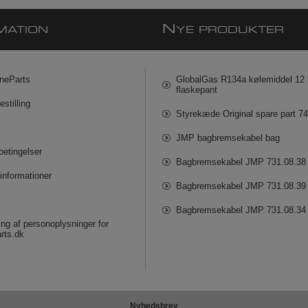
N
MATION
YE PRODUKTER
neParts
GlobalGas R134a kølemiddel 12 k
flaskepant
estilling
Styrekæde Original spare part 7
JMP bagbremsekabel bag
betingelser
Bagbremsekabel JMP 731.08.38
informationer
Bagbremsekabel JMP 731.08.39
Bagbremsekabel JMP 731.08.34
ng af personoplysninger for
rts.dk
Nyhedsbrev