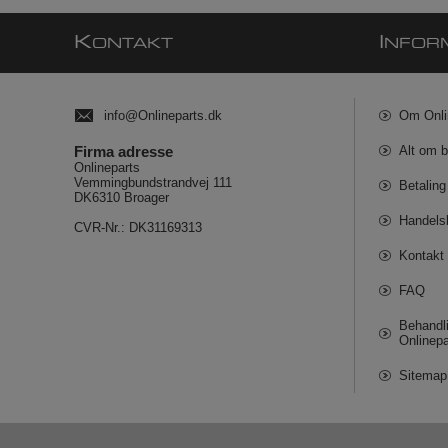
K
I
ONTAKT
NFOR
info@Onlineparts.dk
Om Onli
Firma adresse
Alt om b
Onlineparts
Vemmingbundstrandvej 111
Betaling
DK6310 Broager
Handels
CVR-Nr.: DK31169313
Kontakt 
FAQ
Behandli
Onlinepa
Sitemap