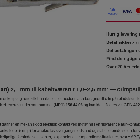
Hurtig leverin
Betal sikkert
- v
Del betalingen 
Find de rigtige 
Over 20 års erfa
han) 2,1 mm til kabeltværsnit 1,0–2,5 mm² — crimpst
en enkeltpolig rundstik‑han (bullet connector male) beregnet til crimpforbindelser
uktet leveres under varenummer (MPN)
158.44.08
og kan identificeres via GTIN
402
 danner en mekanisk og elektrisk kontakt ved indføring i en tilsvarende hun‑kontakt 
anke leder (crimp) for at sikre lav overgangsmodstand og stabil forbindelse under v
nkeltpolige forbindelser i kabler, stikpaneler eller reparationssituationer, hvor AM