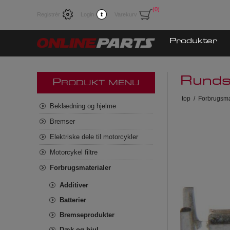
(0)
Registrér
Login
Varekurv
Produkter
Runds
P
RODUKT MENU
top
/
Forbrugsma
Beklædning og hjelme
Bremser
Elektriske dele til motorcykler
Motorcykel filtre
Forbrugsmaterialer
Additiver
Batterier
Bremseprodukter
Dæk og hjul