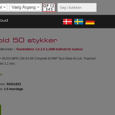
lbud
ld 50 stykker
iftkontakt
/
Rundstikker 1.0-2.5 2.1MM Indhold 50 stykker
 + BUSS MPN 158.44.08 Crimpstik til AMP Tyco Mate-N-Lok. Tværsnit
ter 2,1 mm.
er
mer:
50251833
id:
1-5 hverdage