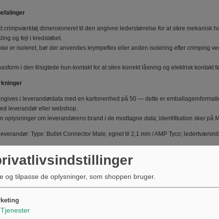
efalinger
t crimpværktøj dimensioneret til den angivne lederstørrelse for at sikre mekanisk h
ing og fejl i kredsløbet.
ikke er isoleret, bør der anvendes krympeflex eller anden isolering efter crimping ved u
pasform i den tilsigtede hun‑kontakt for at sikre korrekt låsning og elektrisk kontakt 
kninger
angives i leverandørdata med en kartonenhed på 50 — dette er emballageinformati
ed leverandør eller webshop.
en oplysninger om leverandørens brand i de modtagne data; identifikation sker på
leverandør: Type: Bullet Connector Male; egnet til 2,1 mm / AMP Tyco; ledertværsnit 1
rivatlivsindstillinger
: Bullet C
e og tilpasse de oplysninger, som shoppen bruger.
: 2.1 mm
AMP Tyc
n minimum
: 1.0 mm²
keting
n maximum
: 2.5 mm²
Tjenester
ions
: No