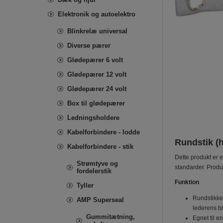
Elektronik og autoelektro
Blinkrelæ universal
Diverse pærer
Glødepærer 6 volt
Glødepærer 12 volt
Glødepærer 24 volt
Box til glødepærer
Ledningsholdere
Kabelforbindere - lodde
Rundstik (
Kabelforbindere - stik
Dette produkt er 
Strømtyve og
standarder. Prod
fordelerstik
Funktion
Tyller
Rundstikket
AMP Superseal
lederens bl
Gummitætning,
Egnet til e