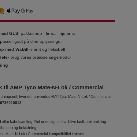
g med GLS
- pakkeshop - firma - hjemme
i passer godt på dine oplysninger
op med ViaBill
- nemt og fleksibelt
dele
- brug vores præcise søgemodul
ring
ik til AMP Tyco Mate‑N‑Lok / Commercial
 i ledningsnet, hvor der anvendes AMP Tyco Mate‑N‑Lok / Commercial-
6736010812
.
eller kabelsamling. Det er designet til at blive fastklemt omkring
ibration og belastning.
P Tyco Mate‑N‑Lok / Commercial kompatibilitet kræves.