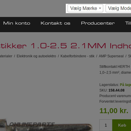
Min konto
Kontakt os
Producenter
Ti
tikker 1.0-2.5 2.1MM Indho
terialer
/
Elektronik og autoelektro
/
Kabelforbindere - stik
/
AMP Superseal
/
St
Stiftkontakt HERTH
1,0–2,5 mm², diame
Lagerstatus:
På lag
SKU:
158.44.08
Producent varenum
Forventet leveringst
11,00 kr.
Køb