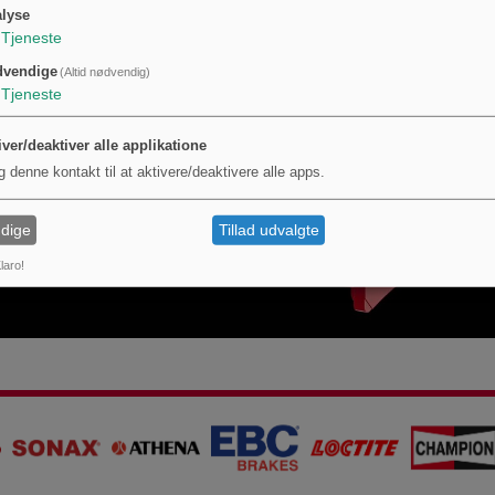
lyse
: No
Tjeneste
ng
: No
: 1 pole
dvendige
(Altid nødvendig)
Tjeneste
iver/deaktiver alle applikatione
g denne kontakt til at aktivere/deaktivere alle apps.
dige
Tillad udvalgte
laro!