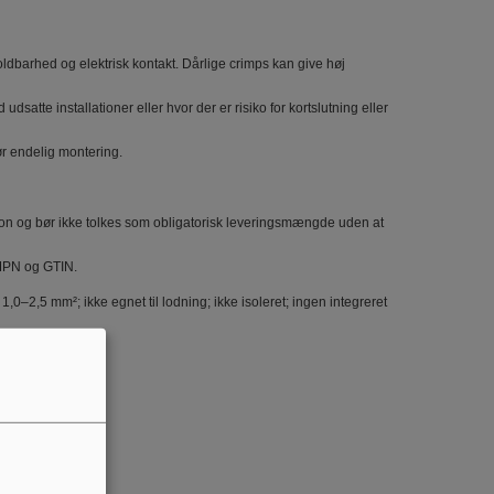
oldbarhed og elektrisk kontakt. Dårlige crimps kan give høj
dsatte installationer eller hvor der er risiko for kortslutning eller
før endelig montering.
on og bør ikke tolkes som obligatorisk leveringsmængde uden at
 MPN og GTIN.
,0–2,5 mm²; ikke egnet til lodning; ikke isoleret; ingen integreret
onnector Male
o