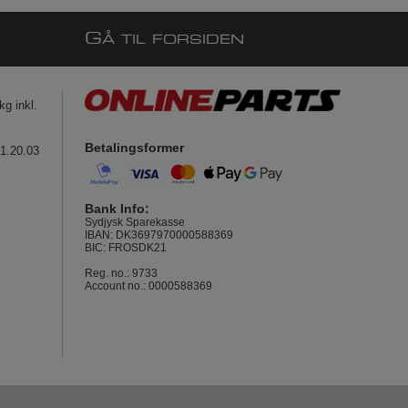
G
Å TIL FORSIDEN
g inkl.
Betalingsformer
41.20.03
Bank Info:
Sydjysk Sparekasse
IBAN: DK3697970000588369
BIC: FROSDK21
Reg. no.: 9733
Account no.: 0000588369