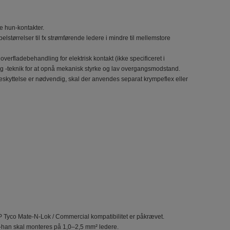
le hun‑kontakter.
elstørrelser til fx strømførende ledere i mindre til mellemstore
verfladebehandling for elektrisk kontakt (ikke specificeret i
 og -teknik for at opnå mekanisk styrke og lav overgangsmodstand.
jøbeskyttelse er nødvendig, skal der anvendes separat krympeflex eller
AMP Tyco Mate‑N‑Lok / Commercial kompatibilitet er påkrævet.
tik‑han skal monteres på 1,0–2,5 mm² ledere.