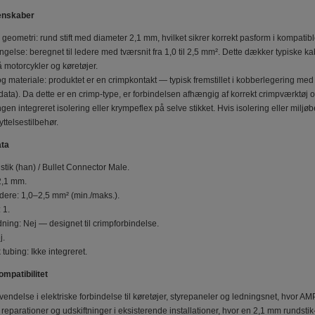
genskaber
geometri: rund stift med diameter 2,1 mm, hvilket sikrer korrekt pasform i kompatib
gelse: beregnet til ledere med tværsnit fra 1,0 til 2,5 mm². Dette dækker typiske kab
 motorcykler og køretøjer.
g materiale: produktet er en crimpkontakt — typisk fremstillet i kobberlegering med o
ata). Da dette er en crimp‑type, er forbindelsen afhængig af korrekt crimpværktøj
ingen integreret isolering eller krympeflex på selve stikket. Hvis isolering eller mil
ttelsestilbehør.
ata
tik (han) / Bullet Connector Male.
2,1 mm.
dere: 1,0–2,5 mm² (min./maks.).
 1.
odning: Nej — designet til crimpforbindelse.
j.
 tubing: Ikke integreret.
mpatibilitet
endelse i elektriske forbindelse til køretøjer, styrepaneler og ledningsnet, hvor 
l reparationer og udskiftninger i eksisterende installationer, hvor en 2,1 mm runds