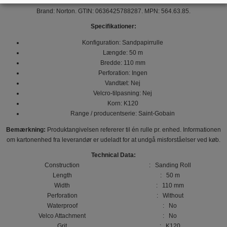
Brand: Norton. GTIN: 0636425788287. MPN: 564.63.85.
Specifikationer:
Konfiguration: Sandpapirrulle
Længde: 50 m
Bredde: 110 mm
Perforation: Ingen
Vandtæt: Nej
Velcro-tilpasning: Nej
Korn: K120
Range / producentserie: Saint-Gobain
Bemærkning:
Produktangivelsen refererer til én rulle pr. enhed. Informationen
om kartonenhed fra leverandør er udeladt for at undgå misforståelser ved køb.
Technical Data:
Construction
: Sanding Roll
Length
: 50 m
Width
: 110 mm
Perforation
: Without
Waterproof
: No
Velco Attachment
: No
Grit
: K120