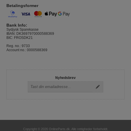
Betalingsformer
Bank Info:
Sydjysk Sparekasse
IBAN: DK3697970000588369
BIC: FROSDK21
Reg. no.: 9733
Account no.: 0000588369
Nyhedsbrev
Copyright © 2026 OnlineParts.dk. Alle rettigheder forbeholdt.