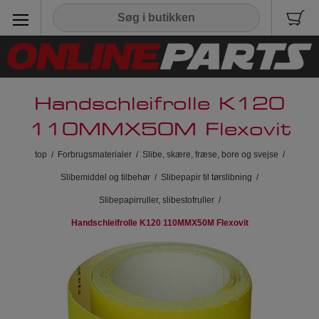
Handschleifrolle K120
110MMX50M Flexovit
top
/
Forbrugsmaterialer
/
Slibe, skære, fræse, bore og svejse
/
Slibemiddel og tilbehør
/
Slibepapir til tørslibning
/
Slibepapirruller, slibestofruller
/
Handschleifrolle K120 110MMX50M Flexovit