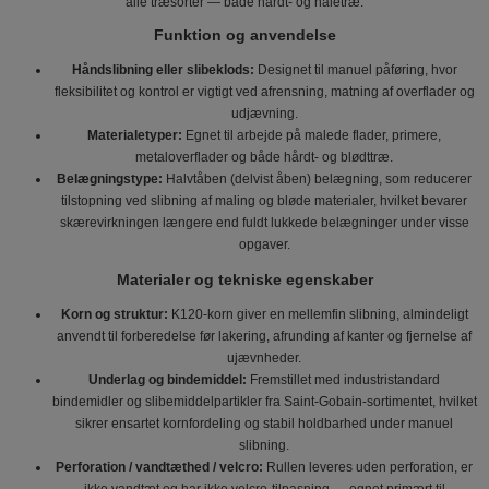
alle træsorter — både hårdt- og nåletræ.
Funktion og anvendelse
Håndslibning eller slibeklods:
Designet til manuel påføring, hvor
fleksibilitet og kontrol er vigtigt ved afrensning, matning af overflader og
udjævning.
Materialetyper:
Egnet til arbejde på malede flader, primere,
metaloverflader og både hårdt- og blødttræ.
Belægningstype:
Halvtåben (delvist åben) belægning, som reducerer
tilstopning ved slibning af maling og bløde materialer, hvilket bevarer
skærevirkningen længere end fuldt lukkede belægninger under visse
opgaver.
Materialer og tekniske egenskaber
Korn og struktur:
K120-korn giver en mellemfin slibning, almindeligt
anvendt til forberedelse før lakering, afrunding af kanter og fjernelse af
ujævnheder.
Underlag og bindemiddel:
Fremstillet med industristandard
bindemidler og slibemiddelpartikler fra Saint-Gobain-sortimentet, hvilket
sikrer ensartet kornfordeling og stabil holdbarhed under manuel
slibning.
Perforation / vandtæthed / velcro:
Rullen leveres uden perforation, er
ikke vandtæt og har ikke velcro-tilpasning — egnet primært til