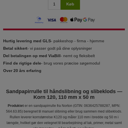
Køb
Hurtig levering med GLS
- pakkeshop - firma - hjemme
Betal sikkert
- vi passer godt på dine oplysninger
Del betalingen op med ViaBill
- nemt og fleksibelt
Find de rigtige dele
- brug vores præcise søgemodul
Over 20 års erfaring
Sandpapirrulle til håndslibning og slibeklods —
Korn 120, 110 mm x 50 m
Produktet
er en sandpapirrulle fra Norton (GTIN: 0636425788287, MPN:
564.63.85) beregnet til manuel slibning eller brug sammen med slibeklods.
Rullen leverer kornstørrelse K120 og måler 110 mm i bredde og 50 m i
længde, hvilket gør den velegnet til bearbejdning af lak, primer, metal samt