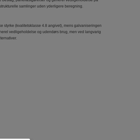
dre beslag, panelfastgørelser og generel vedligeholdelse på
strukturelle samlinger uden yderligere beregning.
e styrke (kvalitetsklasse 4.8 angivet), mens galvaniseringen
 generel vedligeholdelse og udendørs brug, men ved langvarig
ernativer.