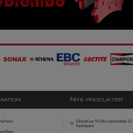
N
MATION
YE PRODUKTER
neParts
GlobalGas R134a kølemiddel 12 k
flaskepant
estilling