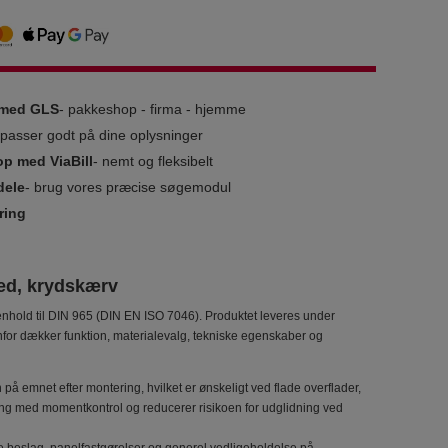
g med GLS
- pakkeshop - firma - hjemme
i passer godt på dine oplysninger
op med ViaBill
- nemt og fleksibelt
dele
- brug vores præcise søgemodul
ring
ed, krydskærv
hold til DIN 965 (DIN EN ISO 7046). Produktet leveres under
or dækker funktion, materialevalg, tekniske egenskaber og
 på emnet efter montering, hvilket er ønskeligt ved flade overflader,
tning med momentkontrol og reducerer risikoen for udglidning ved