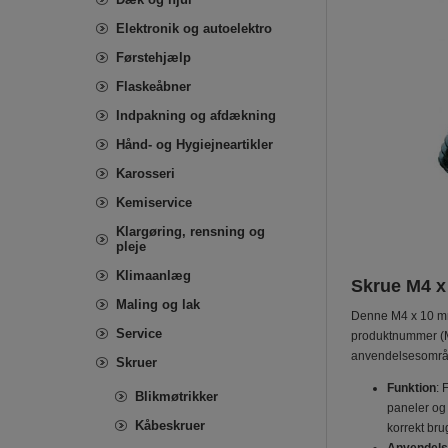
Elektronik og autoelektro
Førstehjælp
Flaskeåbner
Indpakning og afdækning
Hånd- og Hygiejneartikler
Karosseri
Kemiservice
Klargøring, rensning og
pleje
Klimaanlæg
Skrue M4 x
Maling og lak
Denne M4 x 10 mm
Service
produktnummer (M
anvendelsesområd
Skruer
Funktion
: 
Blikmøtrikker
paneler og 
Kåbeskruer
korrekt bru