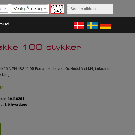
lbud
kke 100 stykker
4x10 MPN 482.11.95 Forsænket hoved. Gevindskåret M4, forkromet
ik brug.
er
mer:
10118261
id:
1-5 hverdage