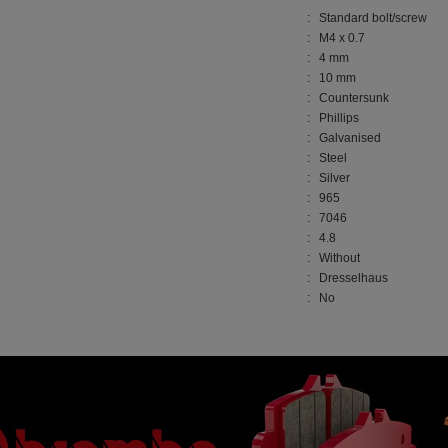
: Standard bolt/screw
: M4 x 0.7
: 4 mm
: 10 mm
: Countersunk
: Phillips
: Galvanised
: Steel
: Silver
: 965
: 7046
: 4.8
: Without
: Dresselhaus
: No