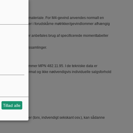
else af gevind eller materiale. For M4-gevind anvendes normalt en
ed monteringsskruer i forudskårne møtrikker/gevindlommer afhængig
kritiske samlinger anbefales brug af specificerede momenttabeller
sink ved præcisionssamlinger.
oducentens varenummer MPN 482.11.95. I de tekniske data er
re til leveringsformat og ikke nødvendigvis individuelle salgsforhold
Tillad alle
dlet stål.
e hoved-/drive-typer (torx, indvendigt sekskant osv.), kan sådanne