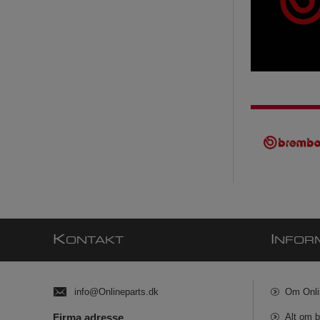
K
I
ONTAKT
NFOR
info@Onlineparts.dk
Om Onli
Firma adresse
Alt om b