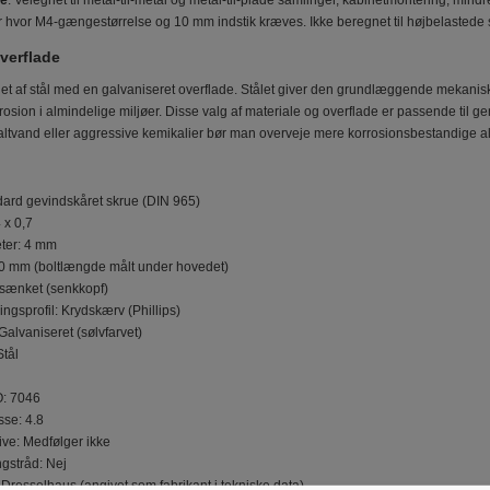
se
: Velegnet til metal-til-metal og metal-til-plade samlinger, kabinetmontering, min
 hvor M4-gængestørrelse og 10 mm indstik kræves. Ikke beregnet til højbelastede 
verflade
llet af stål med en galvaniseret overflade. Stålet giver den grundlæggende mekanisk
rosion i almindelige miljøer. Disse valg af materiale og overflade er passende til
altvand eller aggressive kemikalier bør man overveje mere korrosionsbestandige alt
dard gevindskåret skrue (DIN 965)
 x 0,7
ter: 4 mm
 mm (boltlængde målt under hovedet)
sænket (senkkopf)
gsprofil: Krydskærv (Phillips)
Galvaniseret (sølvfarvet)
Stål
O: 7046
sse: 4.8
ive: Medfølger ikke
ingstråd: Nej
Dresselhaus (angivet som fabrikant i tekniske data)