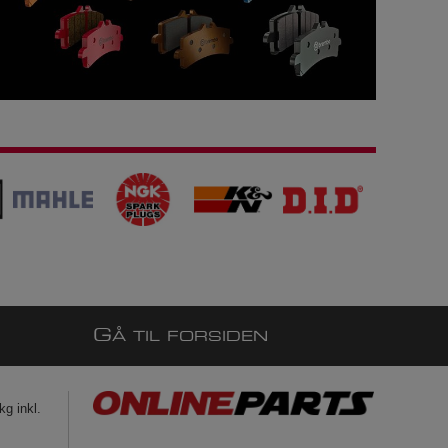
G
Å TIL FORSIDEN
g inkl.