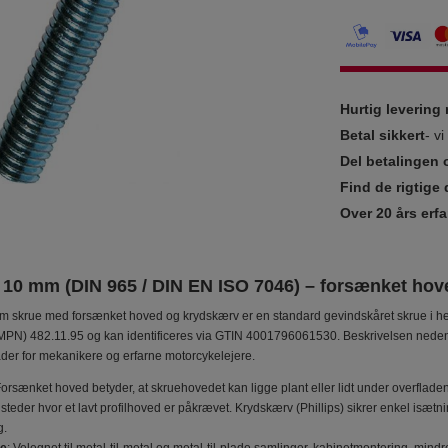
Hurtig leverin
Betal sikkert
- v
Del betalingen 
Find de rigtige 
Over 20 års erfa
 10 mm (DIN 965 / DIN EN ISO 7046) – forsænket hov
 skrue med forsænket hoved og krydskærv er en standard gevindskåret skrue i hen
PN) 482.11.95 og kan identificeres via GTIN 4001796061530. Beskrivelsen nedenf
er for mekanikere og erfarne motorcykelejere.
Forsænket hoved betyder, at skruehovedet kan ligge plant eller lidt under overfladen
steder hvor et lavt profilhoved er påkrævet. Krydskærv (Phillips) sikrer enkel isæ
g.