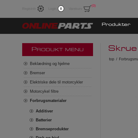
(0)
Registrér
Login
Varekurv
Produkter
Skrue
P
RODUKT MENU
top
/
Forbrugsma
Beklædning og hjelme
Bremser
Elektriske dele til motorcykler
Motorcykel filtre
Forbrugsmaterialer
Additiver
Batterier
Bremseprodukter
Dæk og hjul