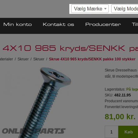
Min konto
Kontakt os
Producenter
Ti
 4X10 965 kryds/SENKK pa
terialer
/
Skruer
/
Skruer
/
Skrue 4X10 965 kryds/SENKK pakke 100 stykker
Skrue Dresselhaus 
stål, til modelspecif
Lagerstatus:
På lag
SKU:
482.11.95
Producent varenum
Forventet leveringst
81,00 kr.
Køb