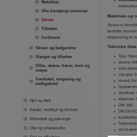
Anvendel
Møtrikker
motorcykler
Olie bundprop universal
Materiale og o
Skruer
Skruen er fremsti
Tilbehør
beskytter mod kor
Sortiment
eksponering for s
Tekniske data
Skruer og fastgørelse
Type: Stan
Slanger og tilbehør
Gevind: M4
Slibe, skære, fræse, bore og
Ydre diame
svejse
Længde: 10
Værksted, rengøring og
Hoved: For
vedligehold
Opspændnin
Overflade: 
Materiale: 
Hjul og dæk
DIN: 965
Kæder, tandhjul og drivlinie
DIN EN IS
Kvalitet/kla
Motordele og pakninger
Tætning/sk
Olie og smøremidler
Hul til sikr
Producent: 