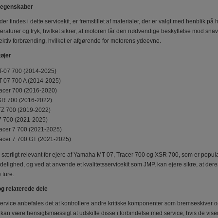
g egenskaber
r findes i dette servicekit, er fremstillet af materialer, der er valgt med henblik på
raturer og tryk, hvilket sikrer, at motoren får den nødvendige beskyttelse mod snav
ektiv forbrænding, hvilket er afgørende for motorens ydeevne.
øjer
-07 700 (2014-2025)
-07 700 A (2014-2025)
acer 700 (2016-2020)
R 700 (2016-2022)
Z 700 (2019-2022)
 700 (2021-2025)
cer 7 700 (2021-2025)
cer 7 700 GT (2021-2025)
er særligt relevant for ejere af Yamaha MT-07, Tracer 700 og XSR 700, som er populæ
delighed, og ved at anvende et kvalitetsservicekit som JMP, kan ejere sikre, at deres
 ture.
og relaterede dele
service anbefales det at kontrollere andre kritiske komponenter som bremseskive
kan være hensigtsmæssigt at udskifte disse i forbindelse med service, hvis de viser