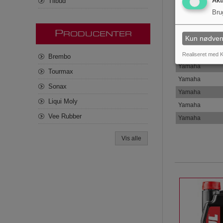
Akt
Tilbud
Yamaha
Bru
Yamaha
Yamaha
P
RODUCENTER
Kun nødven
Yamaha
Yamaha
Realiseret med K
Brembo
Yamaha
Tourmax
Yamaha
Sonax
Yamaha
Liqui Moly
Yamaha
Vee Rubber
Yamaha
Vis alle