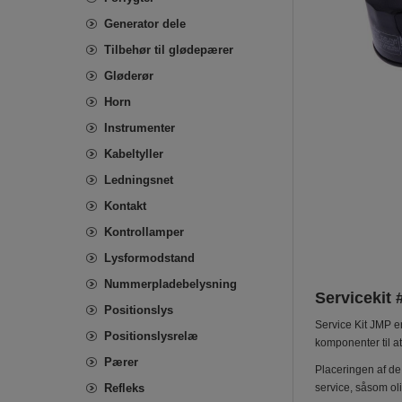
Generator dele
Tilbehør til glødepærer
Gløderør
Horn
Instrumenter
Kabeltyller
Ledningsnet
Kontakt
Kontrollamper
Lysformodstand
Nummerpladebelysning
Servicekit
Positionslys
Service Kit JMP e
Positionslysrelæ
komponenter til at
Pærer
Placeringen af de 
Refleks
service, såsom olie