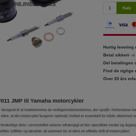
Køb
Hurtig leverin
Betal sikkert
- v
Del betalingen 
Find de rigtige 
Over 20 års erfa
 #011 JMP til Yamaha motorcykler
r designet til at imødekomme de vedligeholdelsesbehov, der opstår i forbindelse me
 sikre, at din motorcykel fungerer optimalt, hvilket er essentielt for både sikkerhed
forskellige dele i servicekittet varierer afhængigt af den specifikke model og årgang,
filter, luftfilter og tændrør, alt sammen for at sikre en effektiv drift af motorcyklen.