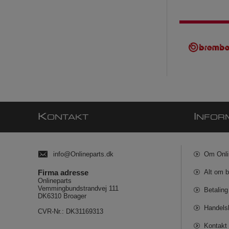
K
I
ONTAKT
NFOR
info@Onlineparts.dk
Om Onli
Firma adresse
Alt om b
Onlineparts
Vemmingbundstrandvej 111
Betaling
DK6310 Broager
Handels
CVR-Nr.: DK31169313
Kontakt 