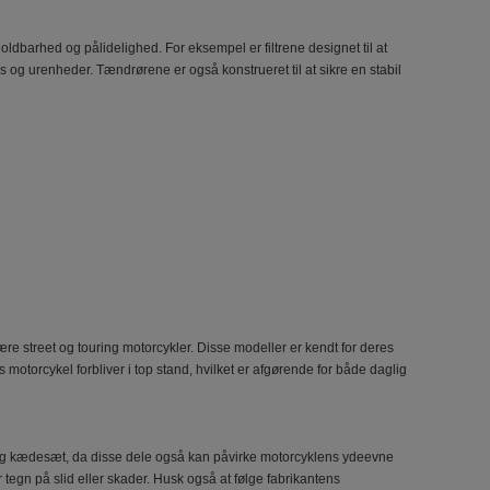
 holdbarhed og pålidelighed. For eksempel er filtrene designet til at
s og urenheder. Tændrørene er også konstrueret til at sikre en stabil
re street og touring motorcykler. Disse modeller er kendt for deres
 motorcykel forbliver i top stand, hvilket er afgørende for både daglig
r og kædesæt, da disse dele også kan påvirke motorcyklens ydeevne
 tegn på slid eller skader. Husk også at følge fabrikantens