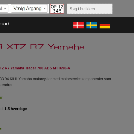
lbud
SR XTZ R7 Yamaha
XTZ R7 Yamaha Tracer 700 ABS MTT690-A
.33.94 Kit til Yamaha motorcykler med motorservicekomponenter som
g tændrør.
er
id:
1-5 hverdage
.