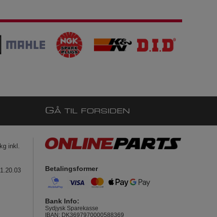
G
Å TIL FORSIDEN
g inkl.
Betalingsformer
41.20.03
Bank Info:
Sydjysk Sparekasse
IBAN: DK3697970000588369