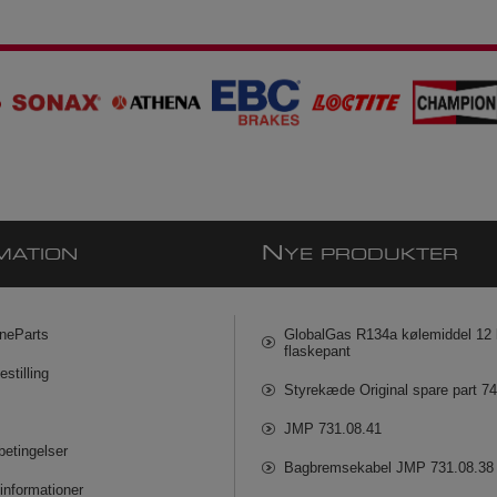
N
MATION
YE PRODUKTER
neParts
GlobalGas R134a kølemiddel 12 k
flaskepant
estilling
Styrekæde Original spare part 7
JMP 731.08.41
betingelser
Bagbremsekabel JMP 731.08.38
informationer