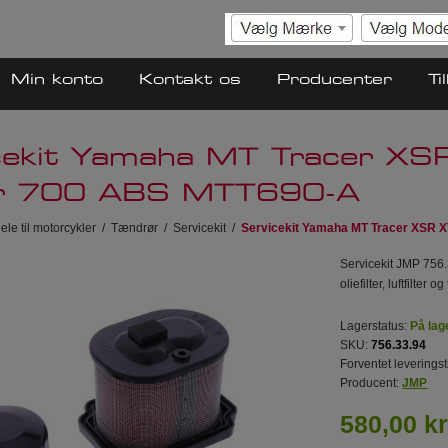
Min konto
Kontakt os
Producenter
Ti
cekit Yamaha MT Tracer X
er 700 ABS MTT690-A
ele til motorcykler
/
Tændrør
/
Servicekit
/
Servicekit Yamaha MT Tracer XSR 
Servicekit JMP 756
oliefilter, luftfilter o
Lagerstatus:
På lag
SKU:
756.33.94
Forventet leveringst
Producent:
JMP
580,00 kr