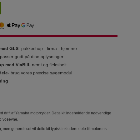
g med GLS
- pakkeshop - firma - hjemme
i passer godt på dine oplysninger
op med ViaBill
- nemt og fleksibelt
dele
- brug vores præcise søgemodul
ring
d drift af Yamaha motorcykler. Dette kit indeholder de nødvendige
 og ydeevne.
 men generelt set vil dette kit typisk inkludere dele til motorens