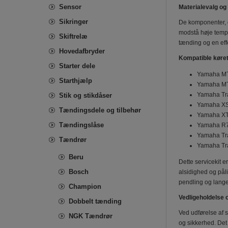
Sensor
Materialevalg o
Sikringer
De komponenter, de
modstå høje tempe
Skiftrelæ
tænding og en eff
Hovedafbryder
Kompatible køret
Starter dele
Yamaha MT
Starthjælp
Yamaha MT
Yamaha Tr
Stik og stikdåser
Yamaha XS
Tændingsdele og tilbehør
Yamaha XT
Tændingslåse
Yamaha R7
Yamaha Tra
Tændrør
Yamaha Tra
Beru
Dette servicekit 
Bosch
alsidighed og påli
pendling og lange
Champion
Vedligeholdelse 
Dobbelt tænding
Ved udførelse af 
NGK Tændrør
og sikkerhed. Det 