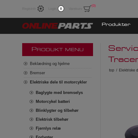
(0)
Registrér
Login
Varekurv
Produkter
Servi
P
RODUKT MENU
Trac
Beklædning og hjelme
top
/
Elektriske d
Bremser
Elektriske dele til motorcykler
Baglygte med bremselys
Motorcykel batteri
Blinklygter og tilbehør
Elektrisk tilbehør
Fjernlys relæ
Forlygter