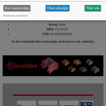
top case-kufferten, for at sikre, at alt fungerer optimalt. Regelmæssig
inspektion kan forhindre problemer og forlænge levetiden på både holderen
Kun nødvendige
Tillad udvalgte
Tillad alle
og de tilsluttede dele.
Realiseret med Klaro!
Produktinformation:
Brand:
Shad
MPN:
711.04.68
GTIN:
8430358588240
Se den komplette liste af køretøjer, delen passer på, nedenfor: