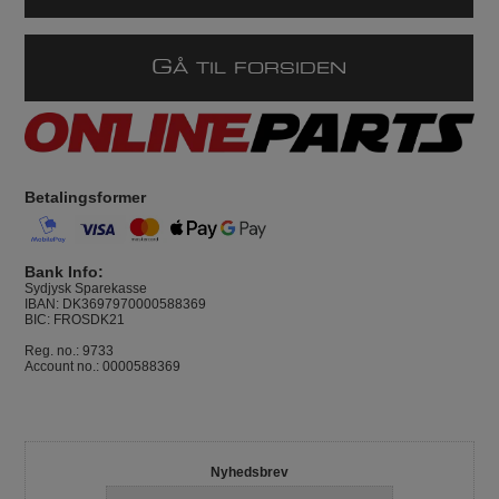
G
Å TIL FORSIDEN
Betalingsformer
Bank Info:
Sydjysk Sparekasse
IBAN: DK3697970000588369
BIC: FROSDK21
Reg. no.: 9733
Account no.: 0000588369
Nyhedsbrev