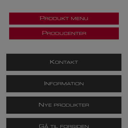
P
RODUKT MENU
P
RODUCENTER
K
ONTAKT
I
NFORMATION
N
YE PRODUKTER
G
Å TIL FORSIDEN