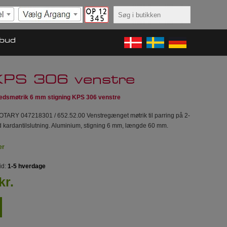
lbud
 KPS 306 venstre
edsmøtrik 6 mm stigning KPS 306 venstre
OTARY 047218301 / 652.52.00 Venstregænget møtrik til parring på 2-
 kardantilslutning. Aluminium, stigning 6 mm, længde 60 mm.
er
id:
1-5 hverdage
kr.