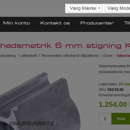
Min konto
Kontakt os
Producenter
Ti
rhedsmøtrik 6 mm stigning
drustning
/
Løfteteknik
/
Reservedele / tilbehør til liftplatforme
/
Dyvel
/
Sikkerh
Sikkerhedsmøtrik R
stolpeplatforme med
Lagerstatus:
På lag
SKU:
652.52.00
Forventet leveringst
1.254,00 
Køb