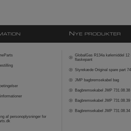
N
MATION
YE PRODUKTER
neParts
GlobalGas R134a kølemiddel 12 k
flaskepant
estilling
Styrekæde Original spare part 7
JMP bagbremsekabel bag
betingelser
Bagbremsekabel JMP 731.08.38
informationer
Bagbremsekabel JMP 731.08.39
Bagbremsekabel JMP 731.08.34
ng af personoplysninger for
rts.dk