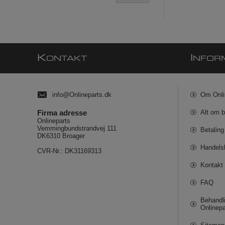
K
I
ONTAKT
NFOR
info@Onlineparts.dk
Om Onli
Firma adresse
Alt om b
Onlineparts
Vemmingbundstrandvej 111
Betaling
DK6310 Broager
Handels
CVR-Nr.: DK31169313
Kontakt 
FAQ
Behandli
Onlinepa