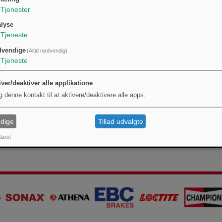
Tjenester
kumentation eller producent ved tvivl om kompatibilitet med specifikke løfteplatfor
adebehandlinger i krævende miljøer.
lyse
Tjeneste
dvendige
(Altid nødvendig)
Tjeneste
iver/deaktiver alle applikatione
g denne kontakt til at aktivere/deaktivere alle apps.
dige
Tillad udvalgte
laro!