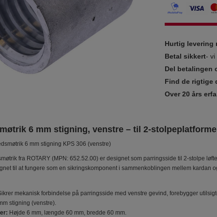
Hurtig leverin
Betal sikkert
- v
Del betalingen 
Find de rigtige 
Over 20 års erfa
øtrik 6 mm stigning, venstre – til 2-stolpeplatfor
edsmøtrik 6 mm stigning KPS 306 (venstre)
øtrik fra ROTARY (MPN: 652.52.00) er designet som parringsside til 2-stolpe løft
gnet til at fungere som en sikringskomponent i sammenkoblingen mellem kardan og l
ikrer mekanisk forbindelse på parringsside med venstre gevind, forebygger utilsig
m stigning (venstre).
er:
Højde 6 mm, længde 60 mm, bredde 60 mm.