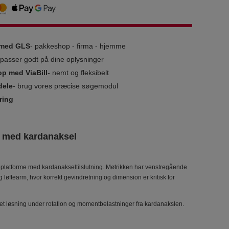
g med GLS
- pakkeshop - firma - hjemme
i passer godt på dine oplysninger
op med ViaBill
- nemt og fleksibelt
dele
- brug vores præcise søgemodul
ring
me med kardanaksel
eplatforme med kardanakseltilslutning. Møtrikken har venstregående
øftearm, hvor korrekt gevindretning og dimension er kritisk for
tet løsning under rotation og momentbelastninger fra kardanakslen.