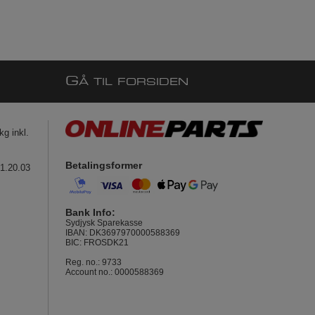
G
Å TIL FORSIDEN
g inkl.
Betalingsformer
41.20.03
Bank Info:
Sydjysk Sparekasse
IBAN: DK3697970000588369
BIC: FROSDK21
Reg. no.: 9733
Account no.: 0000588369