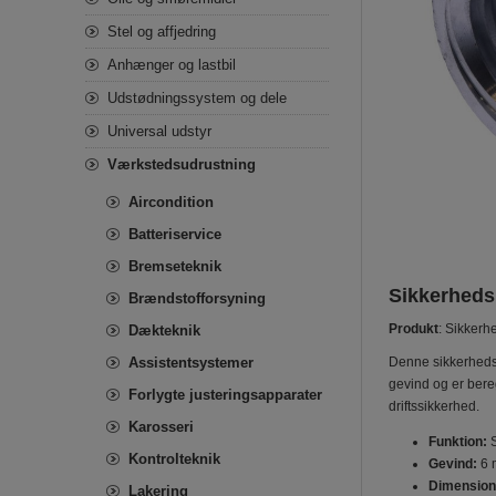
Stel og affjedring
Anhænger og lastbil
Udstødningssystem og dele
Universal udstyr
Værkstedsudrustning
Aircondition
Batteriservice
Bremseteknik
Sikkerhedsm
Brændstofforsyning
Produkt
: Sikkerh
Dækteknik
Assistentsystemer
Denne sikkerhedsm
gevind og er bere
Forlygte justeringsapparater
driftssikkerhed.
Karosseri
Funktion:
S
Kontrolteknik
Gevind:
6 m
Dimension
Lakering