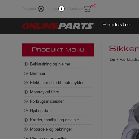
(0)
Registrér
Login
Varekurv
Produkter
Sikke
P
RODUKT MENU
top
/
Værkstedsu
Beklædning og hjelme
Bremser
Elektriske dele til motorcykler
Motorcykel filtre
Forbrugsmaterialer
Hjul og dæk
Kæder, tandhjul og drivlinie
Motordele og pakninger
Olie og smøremidler