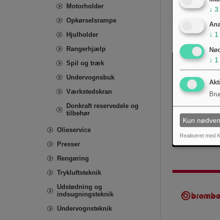
Motorholder
↓
3
Kontakt teknisk do
materialer/overfl
Opkørselsrampe
Ana
↓
1
Hjulholder
Rangerhjælp
Nø
↓
1
Spil og træk
Undervognsbuk
Akt
Værkstedskran
Bru
Donkraft reservedele og
tilbehør
Kun nødven
Olieservice
Realiseret med K
Presser
Rengøring
Trykluftsteknik
Udstødning og
indsugningsteknik
Undervognsteknik