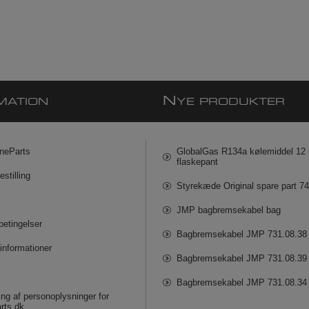
N
MATION
YE PRODUKTER
neParts
GlobalGas R134a kølemiddel 12 k
flaskepant
estilling
Styrekæde Original spare part 7
JMP bagbremsekabel bag
betingelser
Bagbremsekabel JMP 731.08.38
informationer
Bagbremsekabel JMP 731.08.39
Bagbremsekabel JMP 731.08.34
ng af personoplysninger for
rts.dk