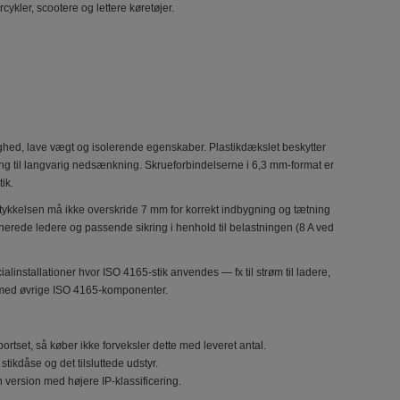
cykler, scootere og lettere køretøjer.
dighed, lave vægt og isolerende egenskaber. Plastikdækslet beskytter
ning til langvarig nedsænkning. Skrueforbindelserne i 6,3 mm-format er
ik.
ltykkelsen må ikke overskride 7 mm for korrekt indbygning og tætning
onerede ledere og passende sikring i henhold til belastningen (8 A ved
alinstallationer hvor ISO 4165-stik anvendes — fx til strøm til ladere,
et med øvrige ISO 4165-komponenter.
rtset, så køber ikke forveksler dette med leveret antal.
tikdåse og det tilsluttede udstyr.
en version med højere IP-klassificering.