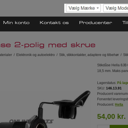
Min konto
Kontakt os
Producenter
Ti
åse 2-polig med skrue
terialer
/
Elektronik og autoelektro
/
Stik, stikkontakter, adaptere og tilbehør
/
Sti
Stikdåse Hella 8JB 
18,5 mm. Maks panel
Lagerstatus:
På lag
SKU:
146.13.91
Producent varenum
Forventet leveringst
Producent:
Hella
54,00 kr.