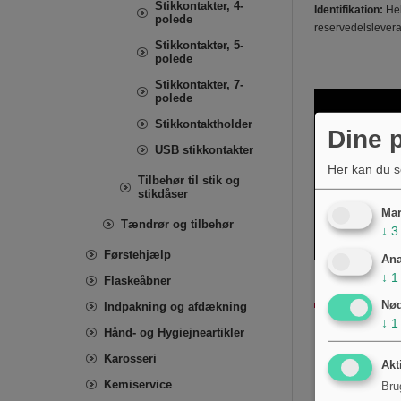
Stikkontakter, 4-
Identifikation:
Hel
polede
reservedelslevera
Stikkontakter, 5-
polede
Stikkontakter, 7-
polede
Stikkontaktholder
Dine p
USB stikkontakter
Her kan du s
Tilbehør til stik og
stikdåser
Mar
Tændrør og tilbehør
↓
3
Førstehjælp
Ana
↓
1
Flaskeåbner
Nø
Indpakning og afdækning
↓
1
Hånd- og Hygiejneartikler
Karosseri
Akt
Kemiservice
Bru