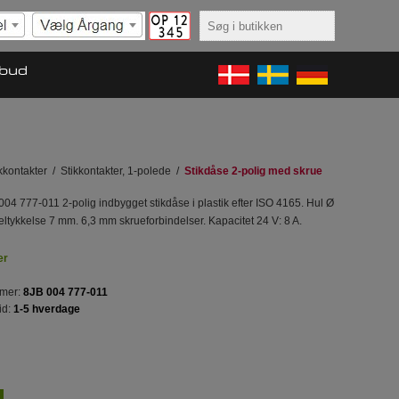
lbud
kkontakter
/
Stikkontakter, 1-polede
/
Stikdåse 2-polig med skrue
004 777-011 2-polig indbygget stikdåse i plastik efter ISO 4165. Hul Ø
tykkelse 7 mm. 6,3 mm skrueforbindelser. Kapacitet 24 V: 8 A.
er
mer:
8JB 004 777-011
id:
1-5 hverdage