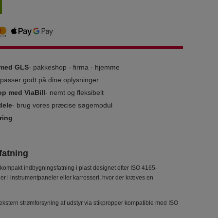
g med GLS
- pakkeshop - firma - hjemme
i passer godt på dine oplysninger
op med ViaBill
- nemt og fleksibelt
dele
- brug vores præcise søgemodul
ring
fatning
ompakt indbygningsfatning i plast designet efter ISO 4165-
er i instrumentpaneler eller karrosseri, hvor der kræves en
l ekstern strømforsyning af udstyr via stikpropper kompatible med ISO