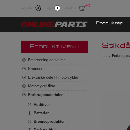
(0)
Registrér
Login
Varekurv
Produkter
Stikd
P
RODUKT MENU
top
/
Forbrugsma
Beklædning og hjelme
Bremser
Elektriske dele til motorcykler
Motorcykel filtre
Forbrugsmaterialer
Additiver
Batterier
Bremseprodukter
Dæk og hjul