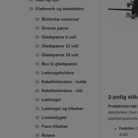
Elektronik og autoelektro
Blinkrelæ universal
Diverse pærer
Glødepærer 6 volt
Glødepærer 12 volt
Glødepærer 24 volt
Box til glødepærer
Ledningsholdere
Kabelforbindere - lodde
Kabelforbindere - stik
2-polig sti
Ledninger
Produktoversigt:
Ledninger og tilbehør
standarden. Den le
Lommelygter
pladsbesparende st
Pære tilbehør
Funktion:
G
4165.
Relæer