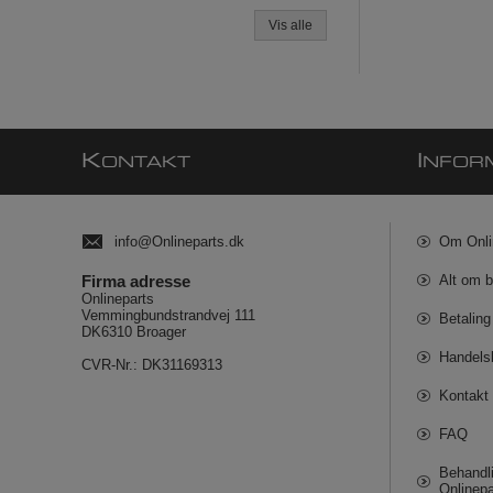
Vis alle
K
I
ONTAKT
NFOR
info@Onlineparts.dk
Om Onli
Firma adresse
Alt om b
Onlineparts
Vemmingbundstrandvej 111
Betaling
DK6310 Broager
Handels
CVR-Nr.: DK31169313
Kontakt 
FAQ
Behandli
Onlinepa