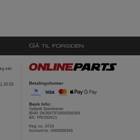
G
Å TIL FORSIDEN
g inkl.
Betalingsformer
41.20.03
Bank Info:
Sydjysk Sparekasse
IBAN: DK3697970000588369
BIC: FROSDK21
Reg. no.: 9733
Account no.: 0000588369