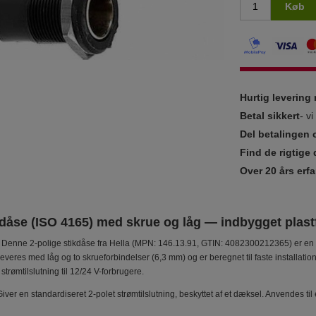
Køb
Hurtig leverin
Betal sikkert
- v
Del betalingen 
Find de rigtige 
Over 20 års erfa
kdåse (ISO 4165) med skrue og låg — indbygget plast
Denne 2-polige stikdåse fra Hella (MPN: 146.13.91, GTIN: 4082300212365) er en k
veres med låg og to skrueforbindelser (6,3 mm) og er beregnet til faste installation
rømtilslutning til 12/24 V-forbrugere.
iver en standardiseret 2-polet strømtilslutning, beskyttet af et dæksel. Anvendes ti