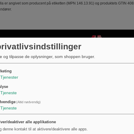
la er angivet som producent på etiketten (MPN 146.13.91) og produktets GTIN 4082
ndører.
rivatlivsindstillinger
e og tilpasse de oplysninger, som shoppen bruger.
keting
Tjenester
lyse
Tjeneste
dvendige
(Altid nødvendig)
Tjeneste
iver/deaktiver alle applikatione
g denne kontakt til at aktivere/deaktivere alle apps.