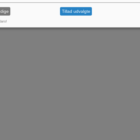
dige
Tillad udvalgte
laro!