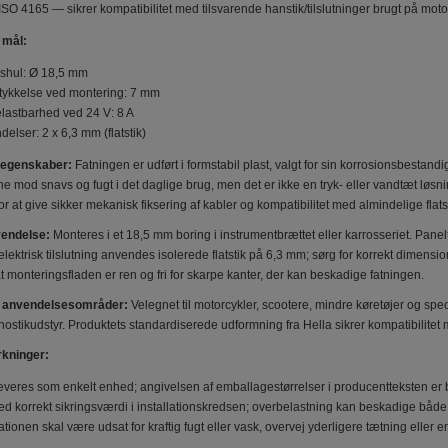
ISO 4165 — sikrer kompatibilitet med tilsvarende hanstik/tilslutninger brugt på motor
 mål:
shul: Ø 18,5 mm
tykkelse ved montering: 7 mm
elastbarhed ved 24 V: 8 A
delser: 2 x 6,3 mm (flatstik)
 egenskaber:
Fatningen er udført i formstabil plast, valgt for sin korrosionsbestan
ne mod snavs og fugt i det daglige brug, men det er ikke en tryk- eller vandtæt løs
r at give sikker mekanisk fiksering af kabler og kompatibilitet med almindelige flatst
vendelse:
Monteres i et 18,5 mm boring i instrumentbrættet eller karrosseriet. Pane
lektrisk tilslutning anvendes isolerede flatstik på 6,3 mm; sørg for korrekt dimensi
at monteringsfladen er ren og fri for skarpe kanter, der kan beskadige fatningen.
og anvendelsesområder:
Velegnet til motorcykler, scootere, mindre køretøjer og speci
agnostikudstyr. Produktets standardiserede udformning fra Hella sikrer kompatibilit
kninger:
everes som enkelt enhed; angivelsen af emballagestørrelser i producentteksten er bo
d korrekt sikringsværdi i installationskredsen; overbelastning kan beskadige både s
lationen skal være udsat for kraftig fugt eller vask, overvej yderligere tætning eller 