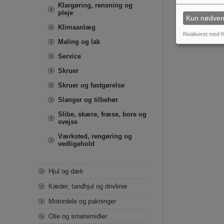
Klargøring, rensning og
pleje
Kun nødven
Klimaanlæg
Realiseret med K
Maling og lak
Service
Skruer
Skruer og fastgørelse
Slanger og tilbehør
Slibe, skære, fræse, bore og
svejse
Værksted, rengøring og
vedligehold
Hjul og dæk
Kæder, tandhjul og drivlinie
Motordele og pakninger
Olie og smøremidler