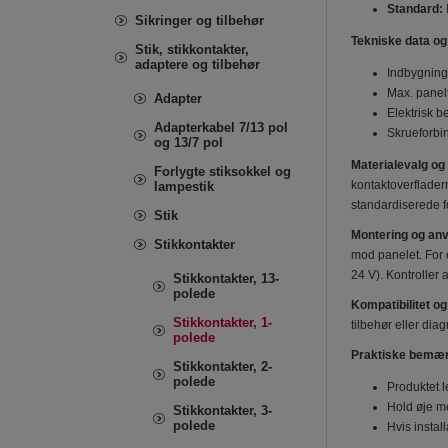
Standard:
Sikringer og tilbehør
Tekniske data og
Stik, stikkontakter,
adaptere og tilbehør
Indbygning
Max. panel
Adapter
Elektrisk b
Adapterkabel 7/13 pol
Skrueforbin
og 13/7 pol
Materialevalg og
Forlygte stiksokkel og
kontaktoverflader
lampestik
standardiserede fo
Stik
Montering og an
Stikkontakter
mod panelet. For e
24 V). Kontroller 
Stikkontakter, 13-
polede
Kompatibilitet 
Stikkontakter, 1-
tilbehør eller di
polede
Praktiske bemær
Stikkontakter, 2-
polede
Produktet l
Hold øje me
Stikkontakter, 3-
polede
Hvis instal