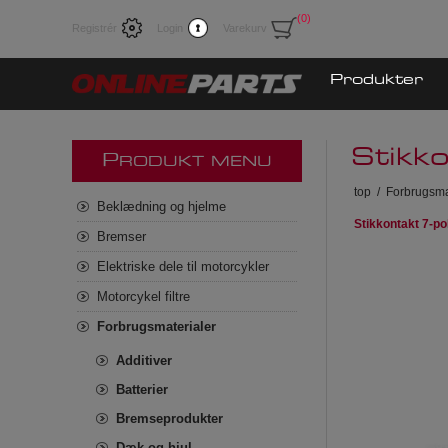
(0)
Registrér
Login
Varekurv
Produkter
Stikko
P
RODUKT MENU
top
/
Forbrugsma
Beklædning og hjelme
Stikkontakt 7-po
Bremser
Elektriske dele til motorcykler
Motorcykel filtre
Forbrugsmaterialer
Additiver
Batterier
Bremseprodukter
Dæk og hjul