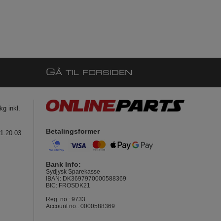
G
Å TIL FORSIDEN
g inkl.
Betalingsformer
41.20.03
Bank Info:
Sydjysk Sparekasse
IBAN: DK3697970000588369
BIC: FROSDK21
Reg. no.: 9733
Account no.: 0000588369