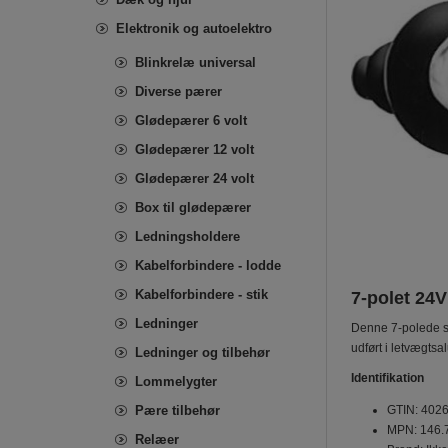
Elektronik og autoelektro
Blinkrelæ universal
Diverse pærer
Glødepærer 6 volt
Glødepærer 12 volt
Glødepærer 24 volt
Box til glødepærer
Ledningsholdere
Kabelforbindere - lodde
Kabelforbindere - stik
7-polet 24V
Ledninger
Denne 7-polede sti
udført i letvægtsa
Ledninger og tilbehør
Identifikation
Lommelygter
Pære tilbehør
GTIN: 402
MPN: 146.
Relæer