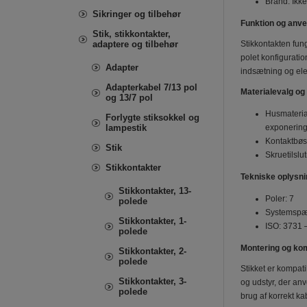
Brand: Ikke
Sikringer og tilbehør
Funktion og anv
Stik, stikkontakter,
adaptere og tilbehør
Stikkontakten fung
polet konfiguratio
Adapter
indsætning og ele
Adapterkabel 7/13 pol
Materialevalg o
og 13/7 pol
Husmaterial
Forlygte stiksokkel og
lampestik
exponering
Kontaktbøsn
Stik
Skruetilslu
Stikkontakter
Tekniske oplysni
Stikkontakter, 13-
Poler: 7
polede
Systemspæ
Stikkontakter, 1-
ISO: 3731 —
polede
Montering og komp
Stikkontakter, 2-
polede
Stikket er kompati
Stikkontakter, 3-
og udstyr, der an
polede
brug af korrekt ka