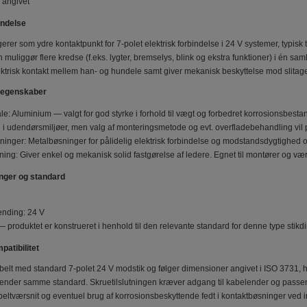
 angivet
endelse
erer som ydre kontaktpunkt for 7-polet elektrisk forbindelse i 24 V systemer, typisk t
n muliggør flere kredse (f.eks. lygter, bremselys, blink og ekstra funktioner) i én sa
ktrisk kontakt mellem han- og hundele samt giver mekanisk beskyttelse mod slitag
g egenskaber
e: Aluminium — valgt for god styrke i forhold til vægt og forbedret korrosionsbes
 i udendørsmiljøer, men valg af monteringsmetode og evt. overfladebehandling vil
inger: Metalbøsninger for pålidelig elektrisk forbindelse og modstandsdygtighed ove
tning: Giver enkel og mekanisk solid fastgørelse af ledere. Egnet til montører og v
nger og standard
nding: 24 V
 produktet er konstrueret i henhold til den relevante standard for denne type stikd
atibilitet
belt med standard 7-polet 24 V modstik og følger dimensioner angivet i ISO 3731, hvil
vender samme standard. Skruetilslutningen kræver adgang til kabelender og passend
beltværsnit og eventuel brug af korrosionsbeskyttende fedt i kontaktbøsninger ved in