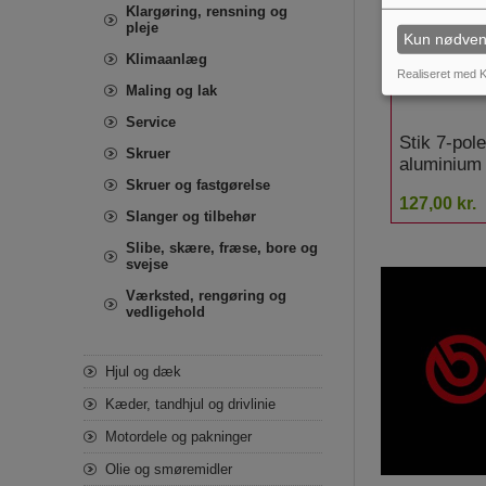
Klargøring, rensning og
pleje
Kun nødven
Klimaanlæg
Realiseret med K
Maling og lak
Service
Stik 7-pol
Skruer
aluminium
Skruer og fastgørelse
127,00 kr.
Slanger og tilbehør
Slibe, skære, fræse, bore og
svejse
Værksted, rengøring og
vedligehold
Hjul og dæk
Kæder, tandhjul og drivlinie
Motordele og pakninger
Olie og smøremidler