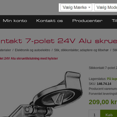
Min konto
Kontakt os
Producenter
Ti
ntakt 7-polet 24V Alu skruet
terialer
/
Elektronik og autoelektro
/
Stik, stikkontakter, adaptere og tilbehør
/
Sti
let 24V Alu skruetilslutning med hylster
Stikkontakt 7-polet 
Lagerstatus:
På lag
SKU:
146.74.14
Producent varenum
Forventet leveringst
209,00 kr
Køb