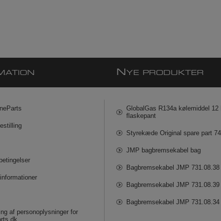
N
MATION
YE PRODUKTER
neParts
GlobalGas R134a kølemiddel 12 k
flaskepant
estilling
Styrekæde Original spare part 7
JMP bagbremsekabel bag
betingelser
Bagbremsekabel JMP 731.08.38
informationer
Bagbremsekabel JMP 731.08.39
Bagbremsekabel JMP 731.08.34
ng af personoplysninger for
rts.dk