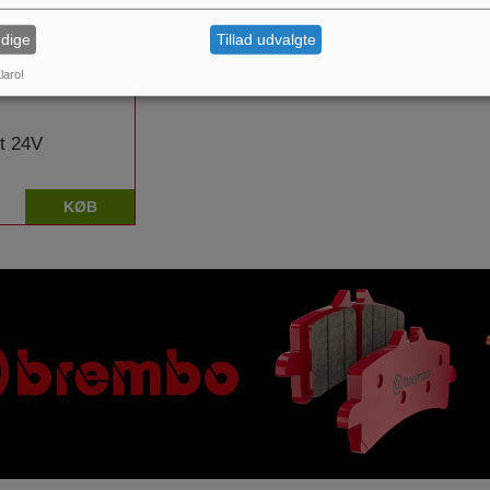
dige
Tillad udvalgte
laro!
et 24V
KØB