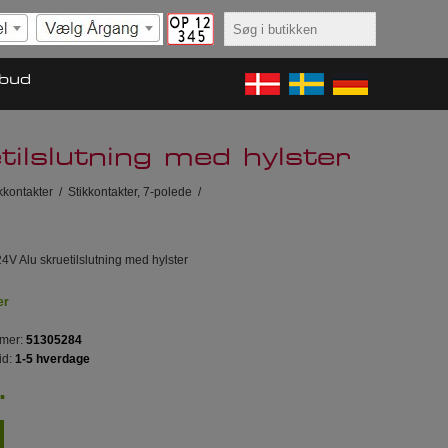
lbud
ilslutning med hylster
kkontakter
/
Stikkontakter, 7-polede
/
24V Alu skruetilslutning med hylster
er
mer:
51305284
id:
1-5 hverdage
.