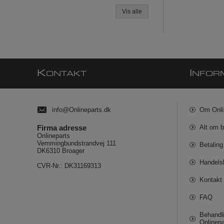
Vis alle
K
I
ONTAKT
NFOR
info@Onlineparts.dk
Om Onli
Firma adresse
Alt om b
Onlineparts
Vemmingbundstrandvej 111
Betaling
DK6310 Broager
Handels
CVR-Nr.: DK31169313
Kontakt 
FAQ
Behandli
Onlinepa