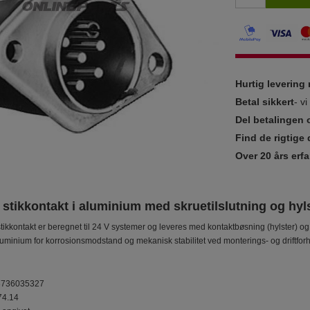
Hurtig leverin
Betal sikkert
- v
Del betalingen 
Find de rigtige 
Over 20 års erfa
 stikkontakt i aluminium med skruetilslutning og hyl
kkontakt er beregnet til 24 V systemer og leveres med kontaktbøsning (hylster) og sk
luminium for korrosionsmodstand og mekanisk stabilitet ved monterings- og driftforho
6736035327
74.14