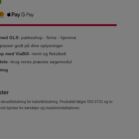
g med GLS
- pakkeshop - firma - hjemme
i passer godt på dine oplysninger
op med ViaBill
- nemt og fleksibelt
dele
- brug vores præcise søgemodul
ring
ster
ruetilslutning for kabeltilslutning. Produktet følger ISO 3731 og er
ld typiske for køretøjer og maskininstallationer.