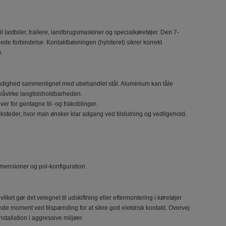
il lastbiler, trailere, landbrugsmaskiner og specialkøretøjer. Den 7-
mlede forbindelse. Kontaktbøsningen (hylsteret) sikrer korrekt
e.
tandighed sammenlignet med ubehandlet stål. Aluminium kan tåle
 påvirke langtidsholdbarheden.
r for gentagne til- og frakoblinger.
ærksteder, hvor man ønsker klar adgang ved tilslutning og vedligehold.
imensioner og pol-konfiguration.
ket gør det velegnet til udskiftning eller eftermontering i køretøjer
e moment ved tilspænding for at sikre god elektrisk kontakt. Overvej
stallation i aggressive miljøer.