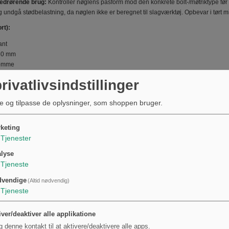
edrørende brug:
Kontrollér nøglens pasform mod den konkrete bolt-/møtriktype før
undgå stødbelastning, da nøglen ikke er beregnet til slagværktøj. Opbevar i tørt mi
rt):
ant
 30 mm
tomme
0,0 mm
rivatlivsindstillinger
ingsdybde: 25,0 mm
Krom-vanadiumstål, forkromet, poleret
e og tilpasse de oplysninger, som shoppen bruger.
lagværktøj: Nej
 Nej
ing: Nej
keting
 Hazet
Tjenester
lyse
Tjeneste
dvendige
(Altid nødvendig)
Tjeneste
ct wrenches
iver/deaktiver alle applikatione
g denne kontakt til at aktivere/deaktivere alle apps.