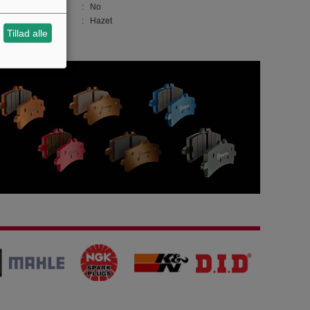
: No
: Hazet
Tillad alle