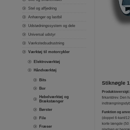
Stel og affjedring
Anhænger og lastbil
Udstødningssystem og dele
Universal udstyr
Værkstedsudrustning
Værktøj til motorcykler
Elektroværktøj
Håndværktøj
Bits
Stiknøgle 
Bor
Produktoversigt:
Hebelværktøj og
firkantdrev. Den 
Brækstænger
indtrængningsdyb
Børster
Funktion og anve
File
(doppel 6-kant/12-
korte længde (50 
Fræser
pladsen er begræ