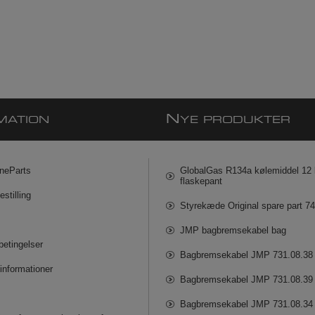
N
MATION
YE PRODUKTER
neParts
GlobalGas R134a kølemiddel 12 k
flaskepant
estilling
Styrekæde Original spare part 7
JMP bagbremsekabel bag
betingelser
Bagbremsekabel JMP 731.08.38
informationer
Bagbremsekabel JMP 731.08.39
Bagbremsekabel JMP 731.08.34