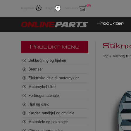
(0)
Registrér
Login
Varekurv
Produkter
Stikn
P
RODUKT MENU
top
/
Værktøj til
Beklædning og hjelme
Bremser
Elektriske dele til motorcykler
Motorcykel filtre
Forbrugsmaterialer
Hjul og dæk
Kæder, tandhjul og drivlinie
Motordele og pakninger
Olie og smøremidler