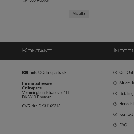
Vee Rubber
Vis alle
K
I
ONTAKT
NFOR
info@Onlineparts.dk
Om Onli
Firma adresse
Alt om b
Onlineparts
Vemmingbundstrandvej 111
Betaling
DK6310 Broager
Handels
CVR-Nr.: DK31169313
Kontakt 
FAQ