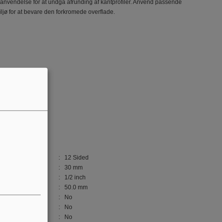
 anvendelse for at undgå afrunding af kantprofiler. Anvend passende
ljø for at bevare den forkromede overflade.
: 12 Sided
: 30 mm
: 1/2 inch
: 50.0 mm
: No
: No
: No