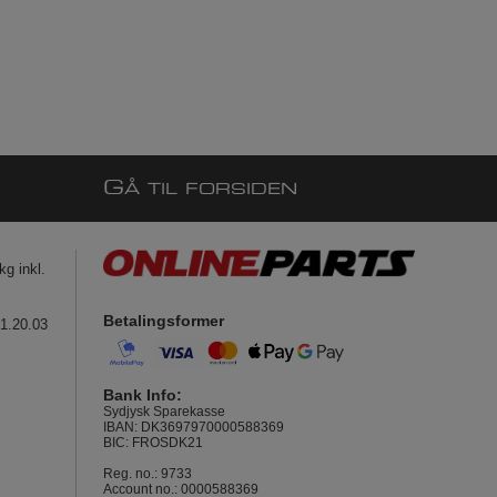
G
Å TIL FORSIDEN
g inkl.
Betalingsformer
41.20.03
Bank Info:
Sydjysk Sparekasse
IBAN: DK3697970000588369
BIC: FROSDK21
Reg. no.: 9733
Account no.: 0000588369