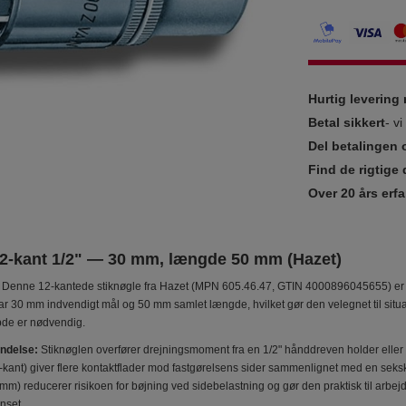
Hurtig leverin
Betal sikkert
- v
Del betalingen 
Find de rigtige 
Over 20 års erfa
12-kant 1/2" — 30 mm, længde 50 mm (Hazet)
Denne 12-kantede stiknøgle fra Hazet (MPN 605.46.47, GTIN 4000896045655) er en
har 30 mm indvendigt mål og 50 mm samlet længde, hvilket gør den velegnet til sit
de er nødvendig.
ndelse:
Stiknøglen overfører drejningsmoment fra en 1/2" hånddreven holder eller t
kant) giver flere kontaktflader mod fastgørelsens sider sammenlignet med en sekskant
mm) reducerer risikoen for bøjning ved sidebelastning og gør den praktisk til arb
nset.