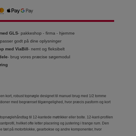
g med GLS
- pakkeshop - firma - hjemme
i passer godt på dine oplysninger
op med ViaBill
- nemt og fleksibelt
dele
- brug vores præcise søgemodul
ring
 kort, robust topnøgle designet til manuel brug med 1/2 tomme
uationer med begrænset tilgængelighed, hvor præcis pasform og kort
opnøglehåndtag til 12-kantede møtrikker eller bolte. 12-kant-profilen
profil, hvilket ofte letter placering og justering i trange rum. Den
ejde tæt på motorblokke, gearbokse og andre komponenter, hvor