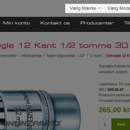
Min konto
Kontakt os
Producenter
Ti
øgle 12 Kant 1/2 tomme 
 motorcykler
/
Håndværktøj
/
Toppe slagværktøj
/
1/2"
/
12-kant
/
Stiknøgle 12 
Topnøgle indsats H
vanadium, poleret.
Lagerstatus:
På lag
SKU:
605.46.47
Producent varenum
Forventet leveringst
265,00 kr
Køb