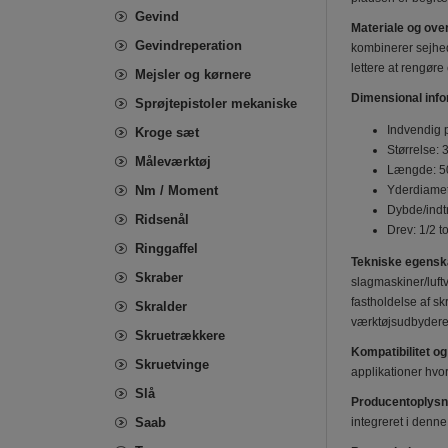
Gevind
Materiale og over
Gevindreperation
kombinerer sejhed
lettere at rengøre 
Mejsler og kørnere
Dimensional info
Sprøjtepistoler mekaniske
Indvendig p
Kroge sæt
Størrelse:
Måleværktøj
Længde: 50
Nm / Moment
Yderdiamet
Dybde/ind
Ridsenål
Drev: 1/2 t
Ringgaffel
Tekniske egensk
Skraber
slagmaskiner/luftv
fastholdelse af s
Skralder
værktøjsudbyderen
Skruetrækkere
Kompatibilitet 
Skruetvinge
applikationer hvo
Slå
Producentoplysn
Saab
integreret i denne