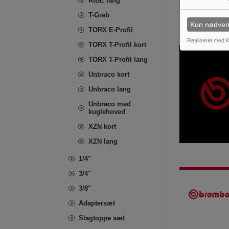
RIBE lang
VDE Insulated
T-Greb
Manufacturer
Kun nødven
TORX E-Profil
Realiseret med K
TORX T-Profil kort
TORX T-Profil lang
Unbraco kort
Unbraco lang
Unbraco med
kuglehoved
XZN kort
XZN lang
1/4"
3/4"
3/8"
Adaptersæt
Slagtoppe sæt