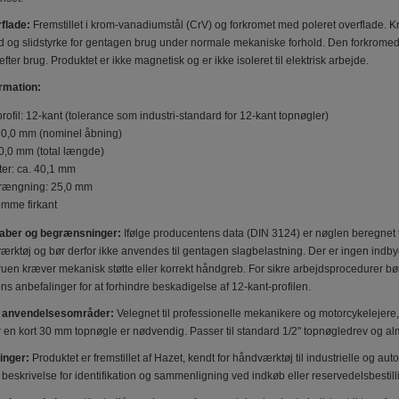
flade:
Fremstillet i krom-vanadiumstål (CrV) og forkromet med poleret overflade. K
 og slidstyrke for gentagen brug under normale mekaniske forhold. Den forkromed
efter brug. Produktet er ikke magnetisk og er ikke isoleret til elektrisk arbejde.
rmation:
rofil: 12-kant (tolerance som industri-standard for 12-kant topnøgler)
 30,0 mm (nominel åbning)
,0 mm (total længde)
er: ca. 40,1 mm
trængning: 25,0 mm
omme firkant
aber og begrænsninger:
Ifølge producentens data (DIN 3124) er nøglen beregnet t
ærktøj og bør derfor ikke anvendes til gentagen slagbelastning. Der er ingen indbyg
kruen kræver mekanisk støtte eller korrekt håndgreb. For sikre arbejdsprocedure
s anbefalinger for at forhindre beskadigelse af 12-kant-profilen.
og anvendelsesområder:
Velegnet til professionelle mekanikere og motorcykelejere, 
r en kort 30 mm topnøgle er nødvendig. Passer til standard 1/2" topnøgledrev og
inger:
Produktet er fremstillet af Hazet, kendt for håndværktøj til industrielle og
 beskrivelse for identifikation og sammenligning ved indkøb eller reservedelsbestill