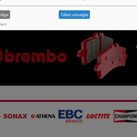
dige
Tillad udvalgte
laro!