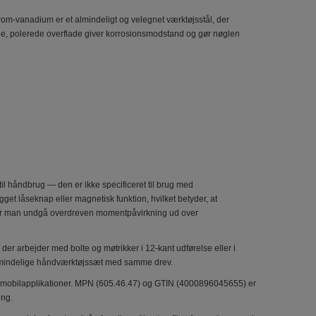
rom-vanadium er et almindeligt og velegnet værktøjsstål, der
e, polerede overflade giver korrosionsmodstand og gør nøglen
il håndbrug — den er ikke specificeret til brug med
get låseknap eller magnetisk funktion, hvilket betyder, at
r bør man undgå overdreven momentpåvirkning ud over
der arbejder med bolte og møtrikker i 12-kant udførelse eller i
 almindelige håndværktøjssæt med samme drev.
 automobilapplikationer. MPN (605.46.47) og GTIN (4000896045655) er
ing.