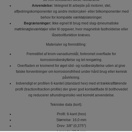
Anvendelse:
Velegnet til arbejde på motorer, stel,
affjedringskomponenter og andre motorcykel- eller bilkomponenter med
behov for kompakte værktøjsløsninger.
Begrænsninger:
Ikke egnet til brug med slag-/pneumatiske
møtriknøgleværktøjer eller til opgaver, hvor magnetisk fastholdelse eller
låseboltfunktion kræves.
Materialer og fremstilling:
Fremstillet af krom-vanadiumstål, forkromet overflade for
korrosionsbeskyttelse og let rengøring.
Overfladen er kromeret for øget slid- og rustbeskyttelse uden at give
falske forventninger om korrosionsfrihed under hård brug eller kemisk
påvirkning.
Indvendigt er profilen 6-kantet (standard hex) med et trækkraftførende
profil (traction/traction profile) der giver god kontaktflade til bolthovedet
og reducerer afrundingsrisiko ved korrekt anvendelse.
Tekniske data (kort):
Profil: 6-kant (hex)
Størrelse: 16,0 mm
Drev: 3/8" (0,375")
Længde: 29,0 mm