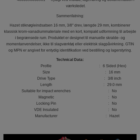
værkstedet.
Sammenfatning:
Hazet stiknøgleindsatsen 16 mm, 3/8" drev, længde 29 mm, kombinerer
klassisk krom-vanadiummateriale med en kort, kompakt udformning til arbejde
i begrænsede rum. Produktet er designet til manuelle skralde- og
momentanvendelser, ikke til slagværktøj eller elektrisk slagpåvirkning. GTIN
og MPN er angivet for entydig identifikation ved bestilling og lagerstyring.
Technical Data:
Profile
: 6 Sided (Hex)
Size
: 16 mm
Drive Type
: 3/8 inch
Length
: 29.0 mm
Suitable for impact wrenches
: No
Magnetic
: No
Locking Pin
: No
VDE Insulated
: No
Manufacturer
: Hazet