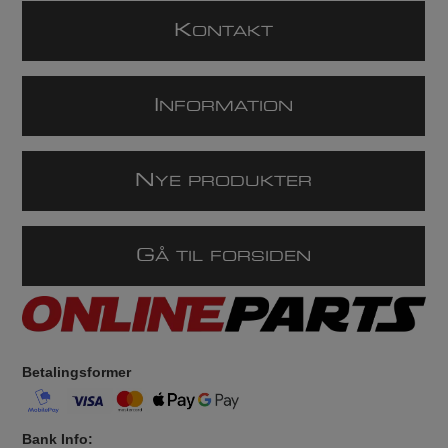
K
ONTAKT
I
NFORMATION
N
YE PRODUKTER
G
Å TIL FORSIDEN
Betalingsformer
Bank Info: