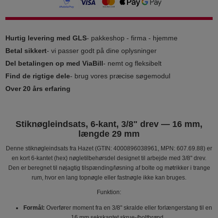
Hurtig levering med GLS
- pakkeshop - firma - hjemme
Betal sikkert
- vi passer godt på dine oplysninger
Del betalingen op med ViaBill
- nemt og fleksibelt
Find de rigtige dele
- brug vores præcise søgemodul
Over 20 års erfaring
Stiknøgleindsats, 6-kant, 3/8" drev — 16 mm,
længde 29 mm
Denne stiknøgleindsats fra Hazet (GTIN: 4000896038961, MPN: 607.69.88) er
en kort 6-kantet (hex) nøgletilbehørsdel designet til arbejde med 3/8" drev.
Den er beregnet til nøjagtig tilspænding/løsning af bolte og møtrikker i trange
rum, hvor en lang topnøgle eller fastnøgle ikke kan bruges.
Funktion:
Formål:
Overfører moment fra en 3/8" skralde eller forlængerstang til en
16 mm sekskantet skrue-/boltbrønd.