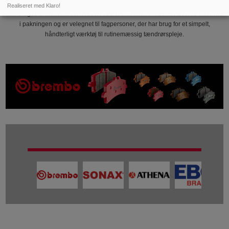
Hazet er angivet som producent (MPN 607.85.13), og GTIN 4000896012541
Realiseret med Klaro!
kan bruges til identifikation i reservedelsdatabaser. Produktet leveres enkeltvis
i pakningen og er velegnet til fagpersoner, der har brug for et simpelt,
håndterligt værktøj til rutinemæssig tændrørspleje.