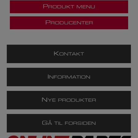
P
RODUKT MENU
P
RODUCENTER
K
ONTAKT
I
NFORMATION
N
YE PRODUKTER
G
Å TIL FORSIDEN