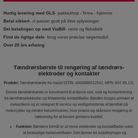
Hurtig levering med GLS
- pakkeshop - firma - hjemme
Betal sikkert
- vi passer godt på dine oplysninger
Del betalingen op med ViaBill
- nemt og fleksibelt
Find de rigtige dele
- brug vores præcise søgemodul
Over 20 års erfaring
Tændrørsbørste til rengøring af tændrørs­
elektroder og kontakter
Produkt:
Tændrørsbørste fra Hazet (GTIN: 4000896012541, MPN: 607.85.13).
Denne tændrørsbørste er konstrueret til at fjerne sod, oxid og kontaminering
fra tændrørs­elektroder og tilstødende kontaktflader. Børsten bruges primært af
mekanikere og er velegnet til service og vedligeholdelse af tændrør på
motorcykler og mindre benzinmotorer, hvor præcis og skånsom rengøring er
nødvendig for at bevare gnistens kvalitet.
Funktion:
Børstens formål er at rense elektroder og kontaktflader uden
at beskadige metaloverflader. Den fjerner let sodaflejringer og