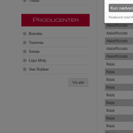
Tilbud
Denne reser
Kun nødven
Mærke
Realiseret med K
Atala/Rizzato
P
RODUCENTER
Atala/Rizzato
Atala/Rizzato
Brembo
Atala/Rizzato
Tourmax
Atala/Rizzato
Sonax
Atala/Rizzato
Liqui Moly
Bajaj
Vee Rubber
Bajaj
Bajaj
Vis alle
Bajaj
Bajaj
Bajaj
Bajaj
Bajaj
Bajaj