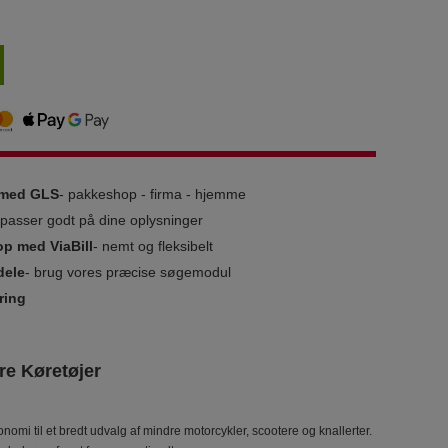
g med GLS
- pakkeshop - firma - hjemme
i passer godt på dine oplysninger
op med ViaBill
- nemt og fleksibelt
dele
- brug vores præcise søgemodul
ring
e Køretøjer
mi til et bredt udvalg af mindre motorcykler, scootere og knallerter.