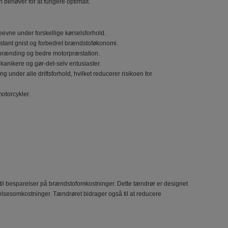
n behøver for at fungere optimalt.
deevne under forskellige kørselsforhold.
stant gnist og forbedret brændstoføkonomi.
 forbrænding og bedre motorpræstation.
mekanikere og gør-det-selv entusiaster.
 under alle driftsforhold, hvilket reducerer risikoen for
motorcykler.
til besparelser på brændstofomkostninger. Dette tændrør er designet
ldelsesomkostninger. Tændrøret bidrager også til at reducere