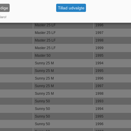
vedel passer på følgende køretøjer / modeller:
dige
Tillad udvalgte
Model
Årgang
laro!
Master 25 LF
1995
Master 25 LF
1996
Master 25 LF
1997
Master 25 LF
1998
Master 25 LF
1999
Master 50
1995
Sunny 25 M
1994
Sunny 25 M
1995
Sunny 25 M
1996
Sunny 25 M
1997
Sunny 25 M
1998
Sunny 50
1993
Sunny 50
1994
Sunny 50
1995
Sunny 50
1996