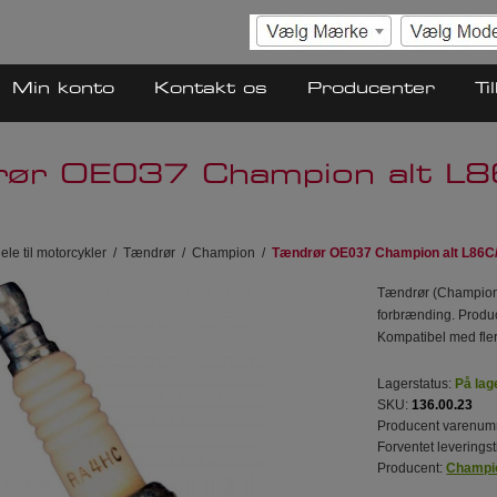
Min konto
Kontakt os
Producenter
Ti
ør OE037 Champion alt L
ele til motorcykler
/
Tændrør
/
Champion
/
Tændrør OE037 Champion alt L86C
Tændrør (Champion O
forbrænding. Prod
Kompatibel med fler
Lagerstatus:
På lag
SKU:
136.00.23
Producent varenum
Forventet leveringst
Producent:
Champi