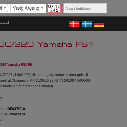
lbud
86C/220 Yamaha FS1
/220 Yamaha FS1 50
E037 / L86C/220) til tændingssystemet, leverer gnist til
uceret af Champion, MPN 136.00.23, GTIN 5010874505506.
e modeller (år afhænger af model).
er
mer:
OE037/T10
id:
1-5 hverdage
on