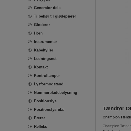
Generator dele
Tilbehør til glødepærer
Gløderør
Horn
Instrumenter
Kabeltyller
Ledningsnet
Kontakt
Kontrollamper
Lysformodstand
Nummerpladebelysning
Positionslys
Tændrør OE
Positionslysrelæ
Champion Tændr
Pærer
Champion Tændrør 
Refleks