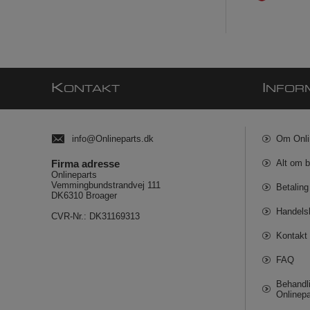
K
I
ONTAKT
NFOR
info@Onlineparts.dk
Om Onli
Firma adresse
Alt om b
Onlineparts
Vemmingbundstrandvej 111
Betaling
DK6310 Broager
Handels
CVR-Nr.: DK31169313
Kontakt 
FAQ
Behandli
Onlinepa