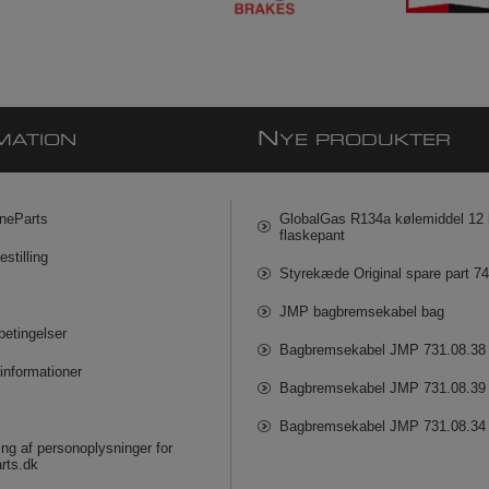
N
MATION
YE PRODUKTER
neParts
GlobalGas R134a kølemiddel 12 k
flaskepant
estilling
Styrekæde Original spare part 7
JMP bagbremsekabel bag
betingelser
Bagbremsekabel JMP 731.08.38
informationer
Bagbremsekabel JMP 731.08.39
Bagbremsekabel JMP 731.08.34
ng af personoplysninger for
rts.dk