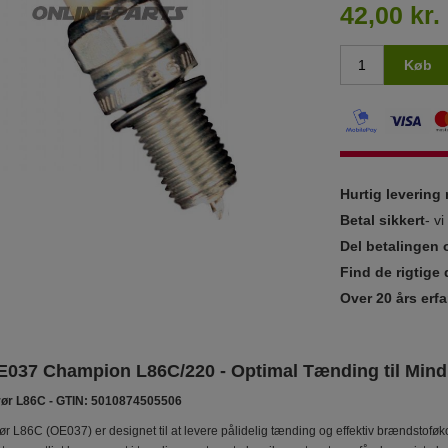
42,00 kr.
Køb
Hurtig leverin
Betal sikkert
- v
Del betalingen 
Find de rigtige 
Over 20 års erfa
037 Champion L86C/220 - Optimal Tænding til Mindr
ør L86C - GTIN: 5010874505506
L86C (OE037) er designet til at levere pålidelig tænding og effektiv brændstoføkono