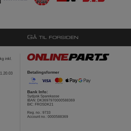
G
Å TIL FORSIDEN
g inkl.
Betalingsformer
41.20.03
Bank Info:
Sydjysk Sparekasse
IBAN: DK3697970000588369
BIC: FROSDK21
Reg. no.: 9733
Account no.: 0000588369