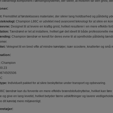
t væsentligt komponent i tændingssystemet, der sikrer, at motoren får den gnist, de
oner:
t:
Fremstillet af førsteklasses materialer, der sikrer lang holdbarhed og pålidelig y
teknologi:
Champion L86C er udviklet med avanceret teknologi for at sikre en kon
deevne:
Designet til at levere en kraftig gnist, hvilket resulterer i en mere effektiv
lation:
Tændrøret er let at installere, hvilket gør det ideelt til både professionelle 
Tænding:
Champion tændrør er kendt for deres evne til at opretholde pålidelig tænding
emer.
tet:
Velegnet til en bred vifte af mindre køretøjer, især scootere, knallerter og små 
mation:
:
Champion
00.23
874505506
6C
type:
Individuelt pakket for at sikre beskyttelse under transport og opbevaring.
 tændrør kan du forvente en mere effektiv brændstofudnyttelse, hvilket kan føre 
age og give en lang levetid, hvilket betyder færre udskiftninger og lavere vedligeho
 dit køretøj mere miljøvenligt.
retøjer: