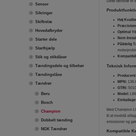
Dette tændrør er e
Sensor
Produktfunkti
Sikringer
Høj Kvalite
Skiftrelæ
Præcisions
Hovedafbryder
Optimal Y
Nem Instal
Starter dele
Pålidelig 
Starthjælp
motorprobl
Kompatibili
Stik og stikdåser
Tændingsdele og tilbehør
Teknisk Infor
Tændingslåse
Producent
MPN:
136.
Tændrør
GTIN:
5010
Beru
Model:
L8
Emballage
Bosch
Med Champion L86C
Champion
til at modstå slit
Dobbelt tænding
emissioner og gøre
NGK Tændrør
Kompatible Kø