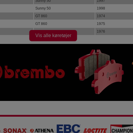
Sunny 50
1997
Sunny 50
1998
GT 860
1974
GT 860
1975
GTS 860
1976
Vis alle køretøjer