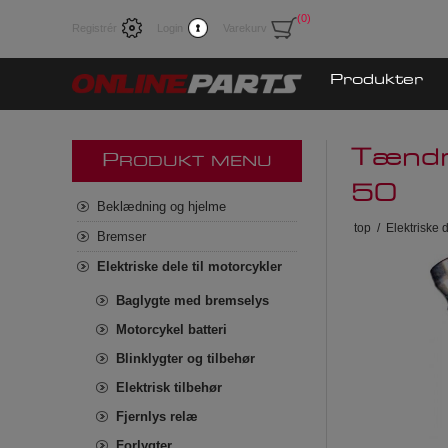
(0)
Registrér
Login
Varekurv
Produkter
Tændr
P
RODUKT MENU
50
Beklædning og hjelme
top
/
Elektriske d
Bremser
Elektriske dele til motorcykler
Baglygte med bremselys
Motorcykel batteri
Blinklygter og tilbehør
Elektrisk tilbehør
Fjernlys relæ
Forlygter