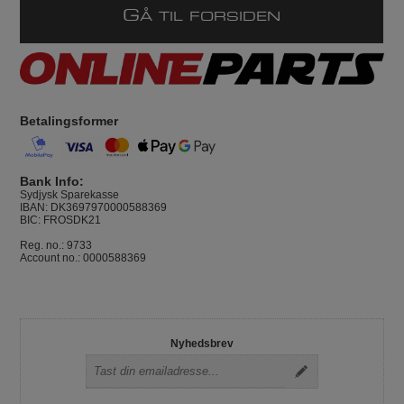
G
Å TIL FORSIDEN
Betalingsformer
Bank Info:
Sydjysk Sparekasse
IBAN: DK3697970000588369
BIC: FROSDK21
Reg. no.: 9733
Account no.: 0000588369
Nyhedsbrev