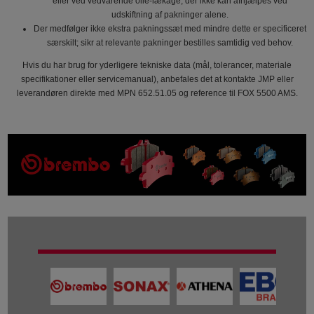
eller ved vedvarende olie-lækage, der ikke kan afhjælpes ved
udskiftning af pakninger alene.
Der medfølger ikke ekstra pakningssæt med mindre dette er specificeret
særskilt; sikr at relevante pakninger bestilles samtidig ved behov.
Hvis du har brug for yderligere tekniske data (mål, tolerancer, materiale
specifikationer eller servicemanual), anbefales det at kontakte JMP eller
leverandøren direkte med MPN 652.51.05 og reference til FOX 5500 AMS.