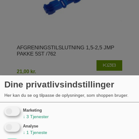
AFGRENINGSTILSLUTNING 1,5-2,5 JMP
PAKKE 5ST /762
KØB
21,00 kr.
Dine privatlivsindstillinger
Her kan du se og tilpasse de oplysninger, som shoppen bruger.
Marketing
↓
3
Tjenester
Analyse
↓
1
Tjeneste