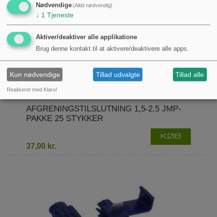
Nødvendige
(Altid nødvendig)
↓
1
Tjeneste
Aktiver/deaktiver alle applikatione
Brug denne kontakt til at aktivere/deaktivere alle apps.
Kun nødvendige
Tillad udvalgte
Tillad alle
Realiseret med Klaro!
AFGRENINGSTILSLUTNING 1,5-2,5 JMP-
PAKKE 25 STYKKER
KØB
37,00 kr.