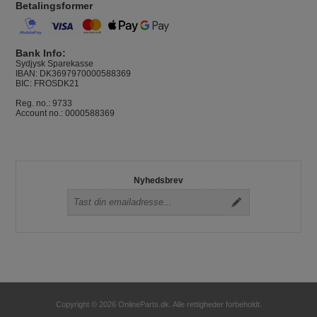
Betalingsformer
Bank Info:
Sydjysk Sparekasse
IBAN: DK3697970000588369
BIC: FROSDK21
Reg. no.: 9733
Account no.: 0000588369
Nyhedsbrev
Copyright © 2026 OnlineParts.dk. Alle rettigheder forbeholdt.