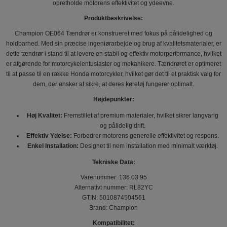
opretholde motorens effektivitet og ydeevne.
Produktbeskrivelse:
Champion OE064 Tændrør er konstrueret med fokus på pålidelighed og
holdbarhed. Med sin præcise ingeniørarbejde og brug af kvalitetsmaterialer, er
dette tændrør i stand til at levere en stabil og effektiv motorperformance, hvilket
er afgørende for motorcykelentusiaster og mekanikere. Tændrøret er optimeret
til at passe til en række Honda motorcykler, hvilket gør det til et praktisk valg for
dem, der ønsker at sikre, at deres køretøj fungerer optimalt.
Højdepunkter:
Høj Kvalitet:
Fremstillet af premium materialer, hvilket sikrer langvarig
og pålidelig drift.
Effektiv Ydelse:
Forbedrer motorens generelle effektivitet og respons.
Enkel Installation:
Designet til nem installation med minimalt værktøj.
Tekniske Data:
Varenummer: 136.03.95
Alternativt nummer: RL82YC
GTIN: 5010874504561
Brand: Champion
Kompatibilitet: