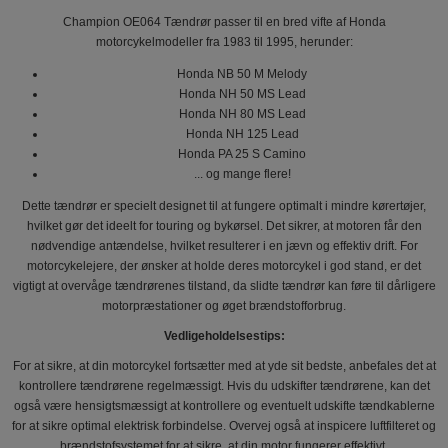
Champion OE064 Tændrør passer til en bred vifte af Honda
motorcykelmodeller fra 1983 til 1995, herunder:
Honda NB 50 M Melody
Honda NH 50 MS Lead
Honda NH 80 MS Lead
Honda NH 125 Lead
Honda PA 25 S Camino
... og mange flere!
Dette tændrør er specielt designet til at fungere optimalt i mindre kørertøjer,
hvilket gør det ideelt for touring og bykørsel. Det sikrer, at motoren får den
nødvendige antændelse, hvilket resulterer i en jævn og effektiv drift. For
motorcykelejere, der ønsker at holde deres motorcykel i god stand, er det
vigtigt at overvåge tændrørenes tilstand, da slidte tændrør kan føre til dårligere
motorpræstationer og øget brændstofforbrug.
Vedligeholdelsestips:
For at sikre, at din motorcykel fortsætter med at yde sit bedste, anbefales det at
kontrollere tændrørene regelmæssigt. Hvis du udskifter tændrørene, kan det
også være hensigtsmæssigt at kontrollere og eventuelt udskifte tændkablerne
for at sikre optimal elektrisk forbindelse. Overvej også at inspicere luftfilteret og
brændstofsystemet for at sikre, at din motor fungerer effektivt.