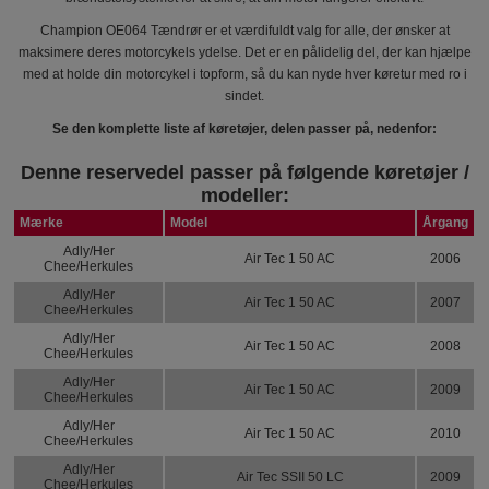
Champion OE064 Tændrør er et værdifuldt valg for alle, der ønsker at
maksimere deres motorcykels ydelse. Det er en pålidelig del, der kan hjælpe
med at holde din motorcykel i topform, så du kan nyde hver køretur med ro i
sindet.
Se den komplette liste af køretøjer, delen passer på, nedenfor:
Denne reservedel passer på følgende køretøjer /
modeller:
Mærke
Model
Årgang
Adly/Her
Air Tec 1 50 AC
2006
Chee/Herkules
Adly/Her
Air Tec 1 50 AC
2007
Chee/Herkules
Adly/Her
Air Tec 1 50 AC
2008
Chee/Herkules
Adly/Her
Air Tec 1 50 AC
2009
Chee/Herkules
Adly/Her
Air Tec 1 50 AC
2010
Chee/Herkules
Adly/Her
Air Tec SSII 50 LC
2009
Chee/Herkules