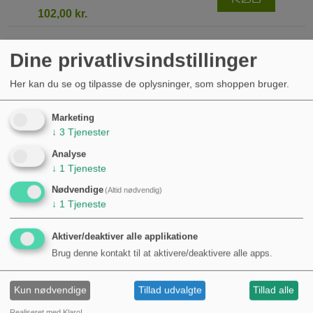
102,00 kr.
Dine privatlivsindstillinger
Her kan du se og tilpasse de oplysninger, som shoppen bruger.
Marketing
↓
3
Tjenester
Analyse
↓
1
Tjeneste
Nødvendige
(Altid nødvendig)
↓
1
Tjeneste
Aktiver/deaktiver alle applikatione
Brug denne kontakt til at aktivere/deaktivere alle apps.
Kun nødvendige
Tillad udvalgte
Tillad alle
Realiseret med Klaro!