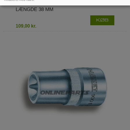
STIKNØGLE TORX 1/2 TOMMER E20 JM
LÆNGDE 38 MM
KØB
109,00 kr.