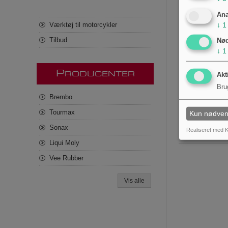
Ana
↓
1
Værktøj til motorcykler
Tilbud
Nø
↓
1
Hurtigkob
P
RODUCENTER
Akt
Bru
1.841,00 kr
Brembo
Tourmax
Kun nødven
Sonax
Realiseret med K
Liqui Moly
Vee Rubber
Vis alle