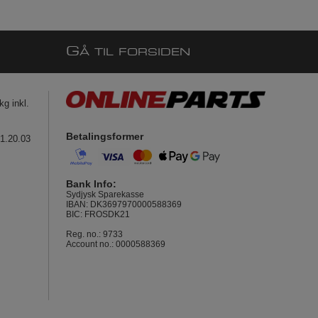
G
Å TIL FORSIDEN
g inkl.
Betalingsformer
41.20.03
Bank Info:
Sydjysk Sparekasse
IBAN: DK3697970000588369
BIC: FROSDK21
Reg. no.: 9733
Account no.: 0000588369