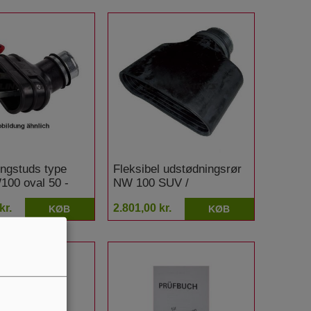
ngstuds type
Fleksibel udstødningsrør
00 oval 50 -
NW 100 SUV /
sportsvogn
kr.
2.801,00 kr.
KØB
KØB