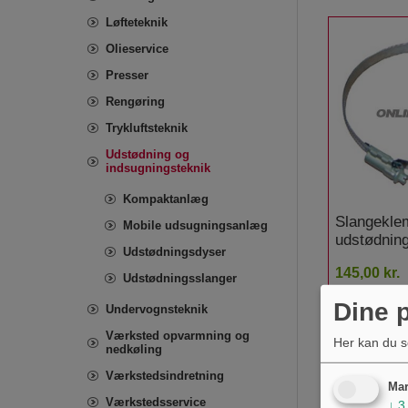
Løfteteknik
Olieservice
Presser
Rengøring
Trykluftsteknik
Udstødning og
indsugningsteknik
Kompaktanlæg
Slangekle
Mobile udsugningsanlæg
udstødnin
Udstødningsdyser
TGT
145,00 kr.
Udstødningsslanger
Dine p
Undervognsteknik
Værksted opvarmning og
Her kan du s
nedkøling
Værkstedsindretning
Mar
Værkstedsservice
↓
3