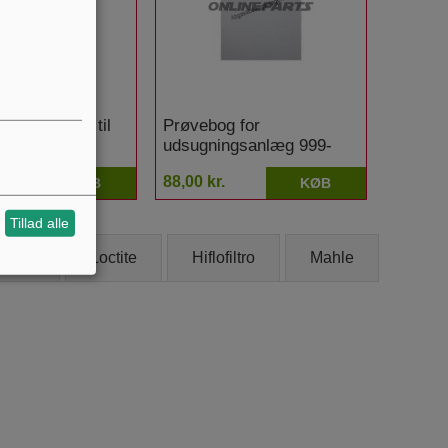
sæt NW 160 til
Prøvebog for
ing
udsugningsanlæg 999-
anlæg
622
kr.
88,00 kr.
KØB
KØB
Tillad alle
onax
Loctite
Hiflofiltro
Mahle