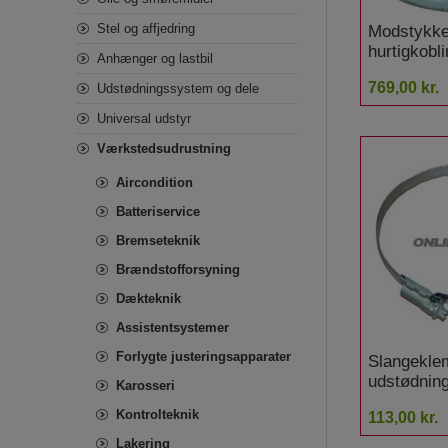
Stel og affjedring
Modstykke 
hurtigkob
Anhænger og lastbil
769,00 kr.
Udstødningssystem og dele
Universal udstyr
Værkstedsudrustning
Aircondition
Batteriservice
Bremseteknik
Brændstofforsyning
Dækteknik
Assistentsystemer
Forlygte justeringsapparater
Slangekle
udstødnin
Karosseri
TGT
Kontrolteknik
113,00 kr.
Lakering