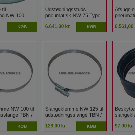
til
Udstødningsstuds
Afsugnin
ling NW 100
pneumatisk NW 75 Type
pneumat
3780 150 x 75 mm
3860 60 
6.641,00 kr.
6.561,00 
KØB
KØB
personbil
mm
mme NW 100 til
Slangeklemme NW 125 til
Beskytte
gsslange TBN /
udstødningsslange TBN /
slangek
TGT
129,00 kr.
97,00 kr.
KØB
KØB