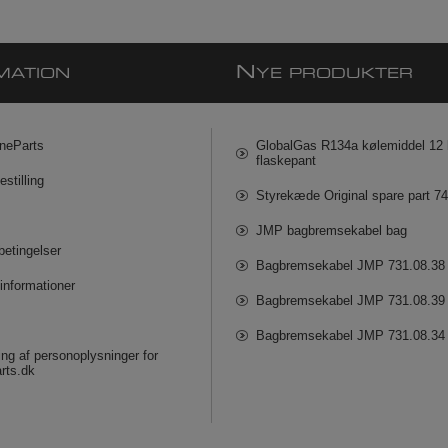
N
MATION
YE PRODUKTER
neParts
GlobalGas R134a kølemiddel 12 k
flaskepant
estilling
Styrekæde Original spare part 7
JMP bagbremsekabel bag
betingelser
Bagbremsekabel JMP 731.08.38
informationer
Bagbremsekabel JMP 731.08.39
Bagbremsekabel JMP 731.08.34
ng af personoplysninger for
rts.dk