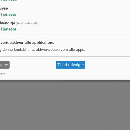
lyse
Tjeneste
dvendige
(Altid nødvendig)
Tjeneste
ling NW 100
Udstødningsdyse type
Afstands
3186 NW 100 oval
Udstødn
iver/deaktiver alle applikatione
210X100 mm
Kompakt
g denne kontakt til at aktivere/deaktivere alle apps.
.
3.201,00 kr.
2.961,00 
KØB
KØB
dige
Tillad udvalgte
laro!
Andre købte også...
S