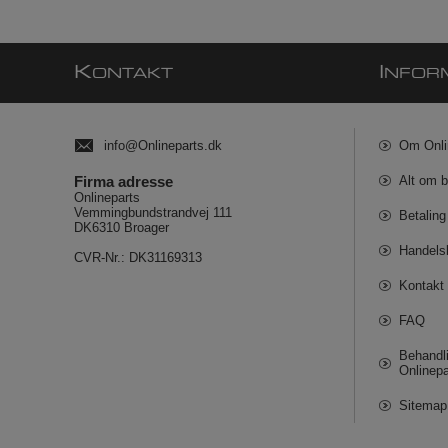
K
I
ONTAKT
NFOR
info@Onlineparts.dk
Om Onli
Firma adresse
Alt om b
Onlineparts
Vemmingbundstrandvej 111
Betaling
DK6310 Broager
Handels
CVR-Nr.: DK31169313
Kontakt 
FAQ
Behandli
Onlinepa
Sitemap