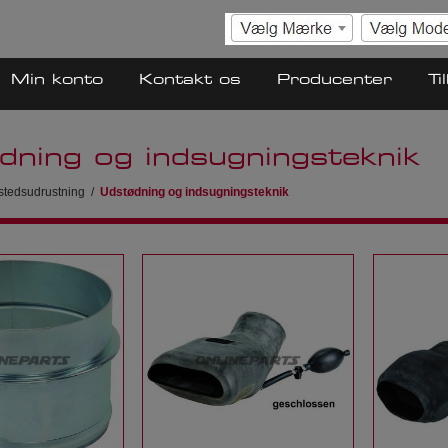
Min konto
Kontakt os
Producenter
Ti
dning og indsugningsteknik
tedsudrustning
/
Udstødning og indsugningsteknik