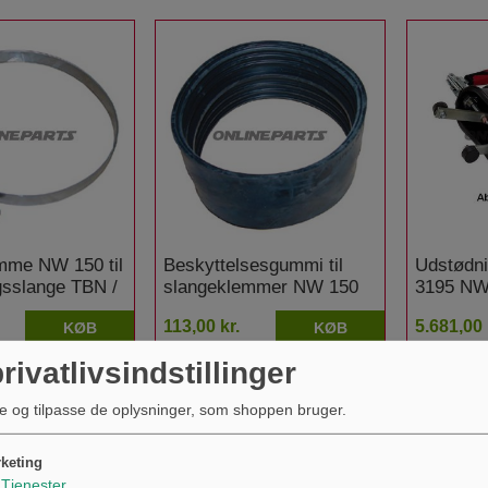
mme NW 150 til
Beskyttelsesgummi til
Udstødni
gsslange TBN /
slangeklemmer NW 150
3195 NW1
125 mm
113,00 kr.
5.681,00 
KØB
KØB
rivatlivsindstillinger
e og tilpasse de oplysninger, som shoppen bruger.
keting
Tjenester