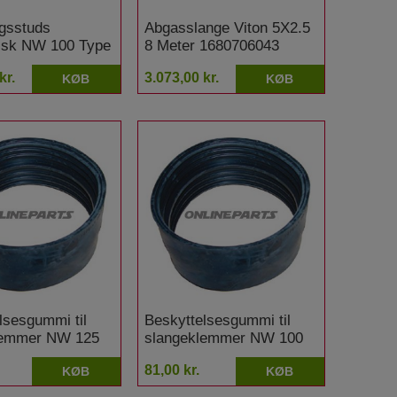
gsstuds
Abgasslange Viton 5X2.5
isk NW 100 Type
8 Meter 1680706043
x 120 - 75 x 125
kr.
3.073,00 kr.
KØB
KØB
lsesgummi til
Beskyttelsesgummi til
lemmer NW 125
slangeklemmer NW 100
81,00 kr.
KØB
KØB