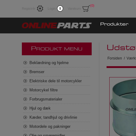
(0)
Registrér
Login
Varekurv
Produkter
Udstø
P
RODUKT MENU
Forsiden
/
Værks
Beklædning og hjelme
Bremser
Elektriske dele til motorcykler
Motorcykel filtre
Forbrugsmaterialer
Hjul og dæk
Kæder, tandhjul og drivlinie
Motordele og pakninger
Olie og smøremidler