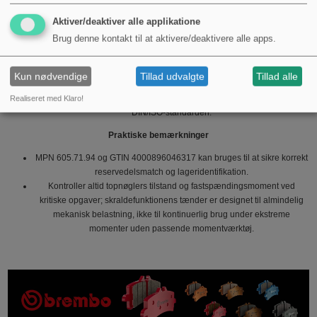
Anvendelsesområder og egnethed
Aktiver/deaktiver alle applikatione
Brug denne kontakt til at aktivere/deaktivere alle apps.
Velegnet til vedligeholdelses- og reparationsopgaver på motorcykler,
lette køretøjer og landbrugsudstyr, hvor 1/2" topnøgler anvendes.
Giver god kontrol ved arbejde i trange områder takket være 32-tands
Kun nødvendige
Tillad udvalgte
Tillad alle
mekanik og relativt kort total længde.
Passer sammen med standard 1/2" topnøgler og forlængere som følger
Realiseret med Klaro!
DIN/ISO-standarden.
Praktiske bemærkninger
MPN 605.71.94 og GTIN 4000896046317 kan bruges til at sikre korrekt
reservedelsmatch og lageridentifikation.
Kontroller altid topnøglers tilstand og fastspændingsmoment ved
kritiske opgaver; skraldefunktionens tænder er designet til almindelig
mekanisk belastning, ikke til kontinuerlig brug under ekstreme
momenter uden passende momentværktøj.