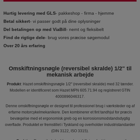
Hurtig levering med GLS
- pakkeshop - firma - hjemme
Betal sikkert
- vi passer godt på dine oplysninger
Del betalingen op med ViaBill
- nemt og fleksibelt
Find de rigtige dele
- brug vores præcise søgemodul
Over 20 års erfaring
Omskiftningsnøgle (reversibel skralde) 1/2" til
mekanisk arbejde
Produkt
: Hazet omskiftningsnøgle 1/2" (reversibel skralde) med 32 tænder.
Modellen er identificeret som Hazet MPN 605.71.94 og registreret GTIN
4000896046317.
Denne omskiftningsnøgle er designet til professionel brug i værksteder og af
erfarne motorcykelmekanikere. Den kombinerer et fint tandhjul for præcis
bevægelse med et ergonomisk greb og en korrosionsmodstandsdygtig
overflade. Produktet er fremstillet i Tyskland og overholder industristandarder
(DIN 3122, ISO 3315).