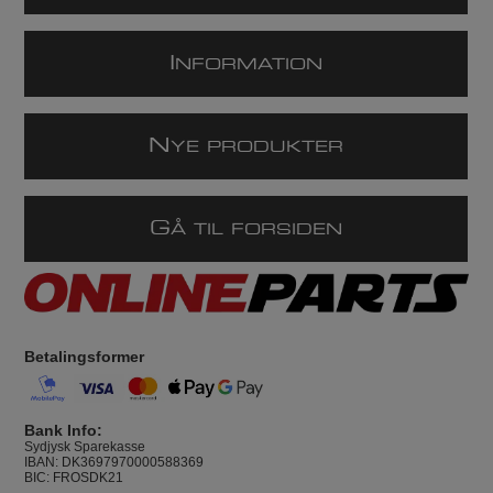
I
NFORMATION
N
YE PRODUKTER
G
Å TIL FORSIDEN
Betalingsformer
Bank Info:
Sydjysk Sparekasse
IBAN: DK3697970000588369
BIC: FROSDK21