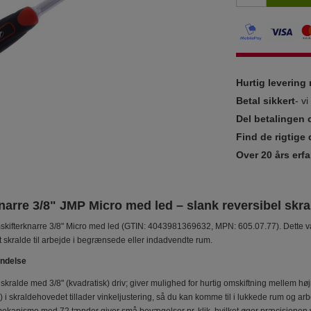
Hurtig leverin
Betal sikkert
- v
Del betalingen 
Find de rigtige 
Over 20 års erfa
arre 3/8" JMP Micro med led – slank reversibel skral
ifterknarre 3/8" Micro med led (GTIN: 4043981369632, MPN: 605.07.77). Dette værk
t skralde til arbejde i begrænsede eller indadvendte rum.
endelse
skralde med 3/8" (kvadratisk) driv; giver mulighed for hurtig omskiftning mellem høj
) i skraldehovedet tillader vinkeljustering, så du kan komme til i lukkede rum og ar