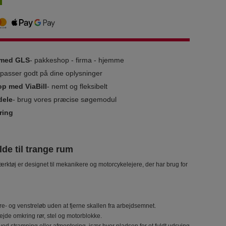
g med GLS
- pakkeshop - firma - hjemme
i passer godt på dine oplysninger
op med ViaBill
- nemt og fleksibelt
dele
- brug vores præcise søgemodul
ring
de til trange rum
tøj er designet til mekanikere og motorcykelejere, der har brug for
re- og venstreløb uden at fjerne skallen fra arbejdsemnet.
bejde omkring rør, stel og motorblokke.