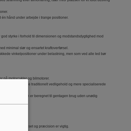
d stramning eller afmontering, især hvor pladsen for et fuldt udsving
ioner.
 én hånd under arbejde i trange positioner.
 god styrke i forhold til dimensionen og modstandsdygtighed mod
ed minimal slør og ensartet kraftoverførsel.
 lukkede vinkelpositioner under belastning, men som ved alle led bør
 på motorcykler og bilmotorer.
en velegnet til både traditionelt vedligehold og mere specialiserede
rførsel; ergonomien er beregnet til gentagen brug uden unødig
ere).
pladsen er begrænset og præcision er vigtig.