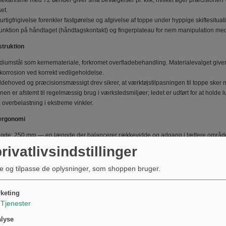
ekanisme med 72 tænder giver små bevægelser pr. klik, hvilket øger præcisionen ve
et.
rtigfrigivelse forenkler fastgørelse og afgivelse af toppe under hyppige skiftesituat
efunktion på håndtaget (håndtagskontakt) og fingerplateau for nem manipulation med
struktion
iumstål som kernemateriale, forkromet overfladebehandling. Materialevalget giver
korrosion ved korrekt vedligeholdelse.
ldehoved og præcisionsmæssigt drev sikrer, at værktøjstilpasningen til toppe sker m
nen er afstemt til regelmæssig brug i værkstedsmiljøer; ledet er udført for at holde
overbelastning i ekstreme vinkler.
ergonomi
gde: 250 mm — en længde der balancerer rækkevidde og adgang i tættere områder
tisk kørsel er kompatibel med standard 3/8" toppe og forlængere, hvilket gør skrald
rivatlivsindstillinger
takt og fingerplateau er placeret for at give godt greb og kontrol ved momentove
e og tilpasse de oplysninger, som shoppen bruger.
og anvendelsesområder
keting
Tjenester
standard 3/8" toppe og tilbehør i samme størrelse (forlængerled, universalled, adapt
gnet til arbejde på motorcykler, motorrum, chassisdetaljer og andre områder hvor 
lyse