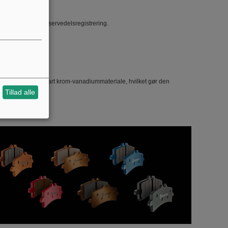
 ved indkøb og reservedelsregistrering.
t kontrol og holdbart krom-vanadiummateriale, hvilket gør den
Tillad alle