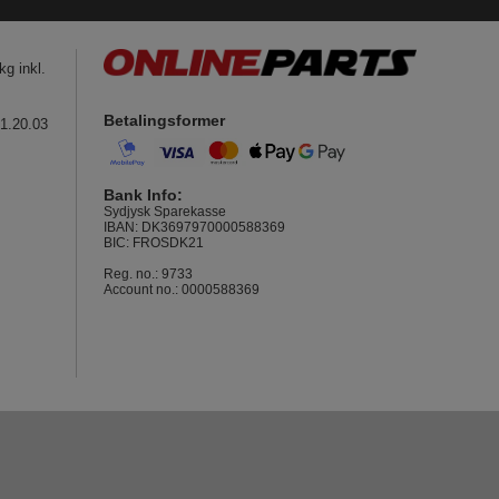
g inkl.
Betalingsformer
41.20.03
Bank Info:
Sydjysk Sparekasse
IBAN: DK3697970000588369
BIC: FROSDK21
Reg. no.: 9733
Account no.: 0000588369