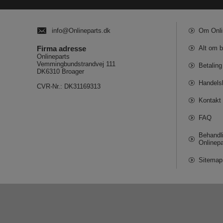
info@Onlineparts.dk
Om Onli
Firma adresse
Alt om b
Onlineparts
Vemmingbundstrandvej 111
Betaling
DK6310 Broager
Handels
CVR-Nr.: DK31169313
Kontakt 
FAQ
Behandli
Onlinepa
Sitemap