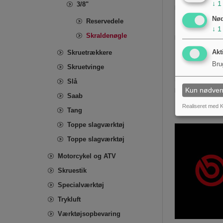
↓
1
3/8"
Brand og identifi
Nø
Reservedele
Dette er en JMP-s
↓
1
Skraldenøgle
Bemærkninger om
Akt
Skruetrækkere
Hold mekani
Undgå overd
Bru
Skruetvinge
Samlet set tilbyd
Slå
praktisk ved præc
Kun nødven
Saab
Realiseret med K
Tang
Toppe slagværktøj
Toppe slagværktøj
Motorcykel og ATV
Skruestik
Specialværktøj
Trykluft
Værktøjsopbevaring