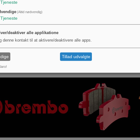
Tjeneste
kation
dvendige
(Altid nødvendig)
kralde (MPN 605.07.77). GTIN 4043981369632 kan bruges til entydig identifikation
Tjeneste
 pleje og brug
iver/deaktiver alle applikatione
smen ren og let smurt for at bevare fintandsfunktionen og forlænge levetiden.
reven belastning i ekstreme vinkler på ledet for at forhindre for tidlig slitage.
g denne kontakt til at aktivere/deaktivere alle apps.
er JMP 3/8" Micro omskifterknarre med led en kombination af slank adgang, fintande
isionsarbejde i trange områder.
dige
Tillad udvalgte
laro!