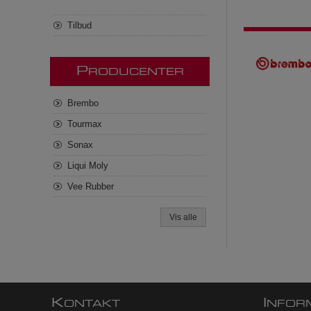
Tilbud
P
RODUCENTER
Brembo
Tourmax
Sonax
Liqui Moly
Vee Rubber
Vis alle
K
I
ONTAKT
NFOR