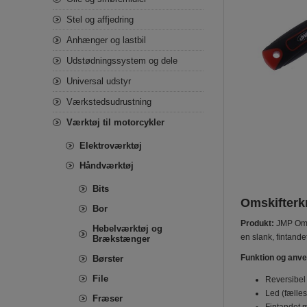
Stel og affjedring
Anhænger og lastbil
Udstødningssystem og dele
Universal udstyr
Værkstedsudrustning
Værktøj til motorcykler
Elektroværktøj
Håndværktøj
Bits
Omskifterkn
Bor
Produkt:
JMP Omsk
Hebelværktøj og
en slank, fintande
Brækstænger
Funktion og anv
Børster
File
Reversibel 
Led (fælles
Fræser