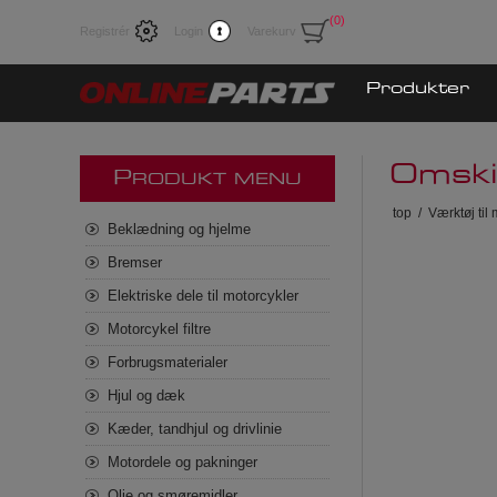
(0)
Registrér
Login
Varekurv
Produkter
Omski
P
RODUKT MENU
top
/
Værktøj til
Beklædning og hjelme
Bremser
Elektriske dele til motorcykler
Motorcykel filtre
Forbrugsmaterialer
Hjul og dæk
Kæder, tandhjul og drivlinie
Motordele og pakninger
Olie og smøremidler