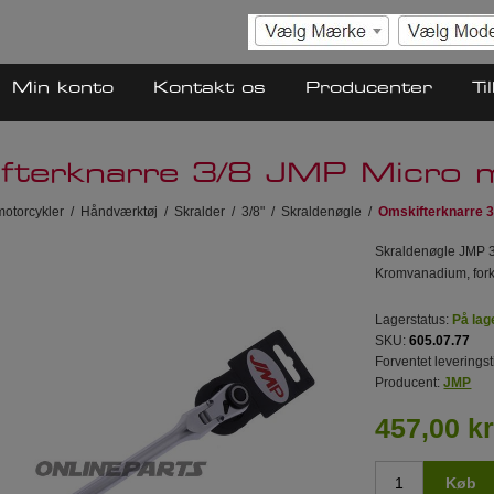
Min konto
Kontakt os
Producenter
Ti
fterknarre 3/8 JMP Micro 
 motorcykler
/
Håndværktøj
/
Skralder
/
3/8"
/
Skraldenøgle
/
Omskifterknarre 3
Skraldenøgle JMP 3/
Kromvanadium, forkr
Lagerstatus:
På lag
SKU:
605.07.77
Forventet leveringst
Producent:
JMP
457,00 kr
Køb