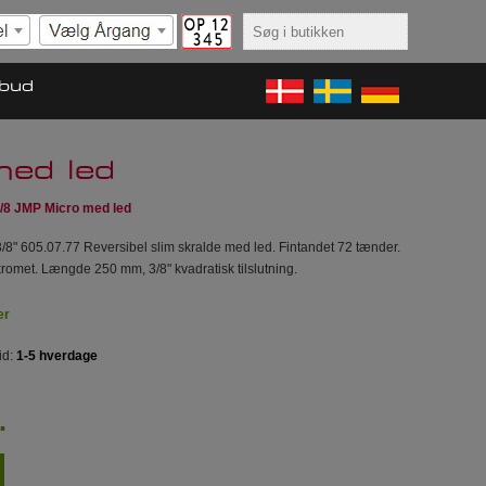
lbud
med led
/8 JMP Micro med led
8" 605.07.77 Reversibel slim skralde med led. Fintandet 72 tænder.
omet. Længde 250 mm, 3/8" kvadratisk tilslutning.
er
id:
1-5 hverdage
.